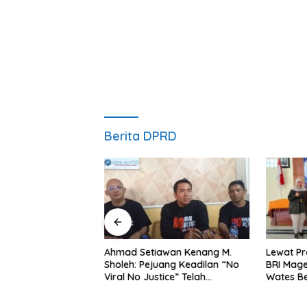
Berita DPRD
ng Dorong Ibu-Ibu
Ahmad Setiawan Kenang M.
Lewat Pr
mbangkan Olahan
Sholeh: Pejuang Keadilan “No
BRI Mag
at Budaya Gemar
Viral No Justice” Telah
Wates Be
Berpulang