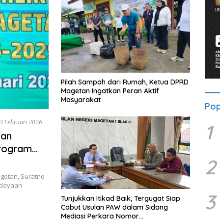
Pilah Sampah dari Rumah, Ketua DPRD
Magetan Ingatkan Peran Aktif
Masyarakat
Pop
3 Februari 2026
1
tan
rogram
2
getan, Suratno
rdayaan
3
Tunjukkan Itikad Baik, Tergugat Siap
Cabut Usulan PAW dalam Sidang
Mediasi Perkara Nomor