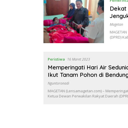
Pemerint
Dekat
Jenguk
Magetan
MAGETAN (
(DPRD) Ka
Peristiwa
16 Maret 2023
Memperingati Hari Air Sedun
Ikut Tanam Pohon di Bendun
Nguntoronadi
MAGETAN (Lensamagetan.com) – Memperingati 
Ketua Dewan Perwakilan Rakyat Daerah (DP