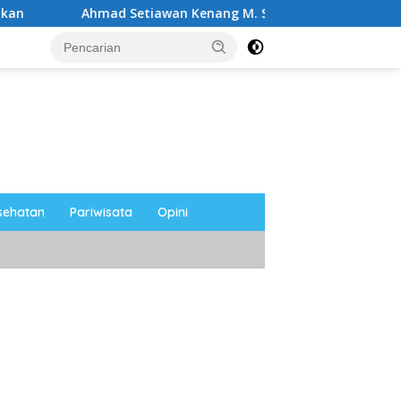
Setiawan Kenang M. Sholeh: Pejuang Keadilan “No Viral No Jus
sehatan
Pariwisata
Opini