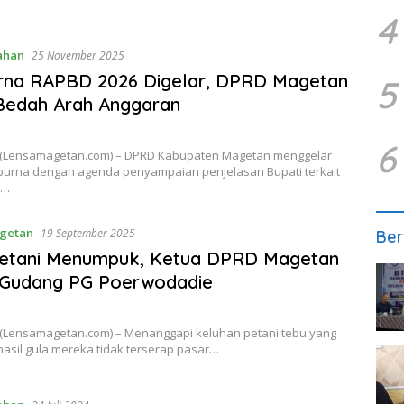
34/Pdt.G/2025/PN
4
ahan
25 November 2025
urna RAPBD 2026 Digelar, DPRD Magetan
5
Bedah Arah Anggaran
6
Lensamagetan.com) – DPRD Kabupaten Magetan menggelar
ipurna dengan agenda penyampaian penjelasan Bupati terkait
r…
getan
19 September 2025
Ber
Petani Menumpuk, Ketua DPRD Magetan
u Gudang PG Poerwodadie
Lensamagetan.com) – Menanggapi keluhan petani tebu yang
asil gula mereka tidak terserap pasar…