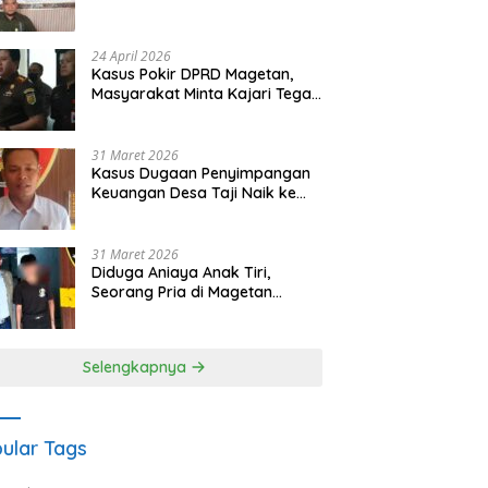
Waris Siapkan Opsi Gugatan
dan Audiensi ke Bupati
24 April 2026
Kasus Pokir DPRD Magetan,
Masyarakat Minta Kajari Tegak
Lurus dan Tidak Tebang Pilih
31 Maret 2026
Kasus Dugaan Penyimpangan
Keuangan Desa Taji Naik ke
Penyidikan, Polres Magetan
Mulai Hitung Kerugian Negara
31 Maret 2026
Diduga Aniaya Anak Tiri,
Seorang Pria di Magetan
Dilaporkan ke Polisi
Selengkapnya
ular Tags