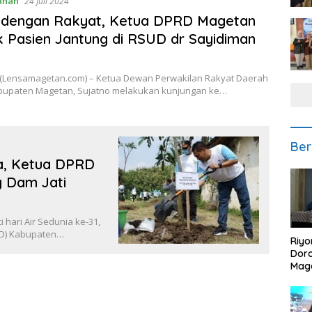
ahan
24 Juli 2024
 dengan Rakyat, Ketua DPRD Magetan
 Pasien Jantung di RSUD dr Sayidiman
Lensamagetan.com) – Ketua Dewan Perwakilan Rakyat Daerah
bupaten Magetan, Sujatno melakukan kunjungan ke…
Ber
ia, Ketua DPRD
g Dam Jati
hari Air Sedunia ke-31,
RD) Kabupaten…
Riyo
Doro
Mag
Kem
Ikan
Gem