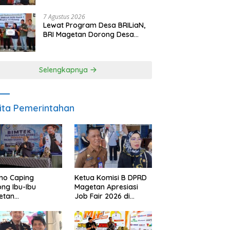
Berpulang
7 Agustus 2026
Lewat Program Desa BRILiaN,
BRI Magetan Dorong Desa
Wates Berprestasi
Selengkapnya
ita Pemerintahan
no Caping
Ketua Komisi B DPRD
ng Ibu-Ibu
Magetan Apresiasi
etan
Job Fair 2026 di
bangkan Olahan
Tengah Efisiensi
, Perkuat Budaya
Anggaran
ar Makan Ikan