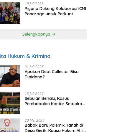
19 Juli 2026
Riyono Dukung Kolaborasi ICMI
Ponorogo untuk Perkuat
Ekonomi Kerakyatan dan
UMKM
Selengkapnya
ita Hukum & Kriminal
31 Juli 2026
Apakah Debt Collector Bisa
Dipidana?
13 Juli 2026
Sebulan Berlalu, Kasus
Pembobolan Kantor Setdakab
Magetan Masih Misterius
20 Mei 2026
Babak Baru Polemik Tanah di
Desa Gerih: Kuasa Hukum Ahli