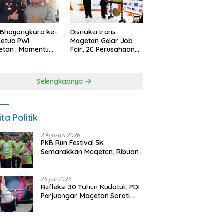
 Bhayangkara ke-
Disnakertrans
Ketua PWI
Magetan Gelar Job
etan : Momentum
Fair, 20 Perusahaan
i Perkuat
Sediakan 2.159
rcayaan Publik
Lowongan Kerja
Selengkapnya
ita Politik
2 Agustus 2026
PKB Run Festival 5K
Semarakkan Magetan, Ribuan
Pelari Rayakan HUT ke-28 PKB
26 Juli 2026
Refleksi 30 Tahun Kudatuli, PDI
Perjuangan Magetan Soroti
Ancaman Demokrasi dan
Tuntut Keadilan Korban