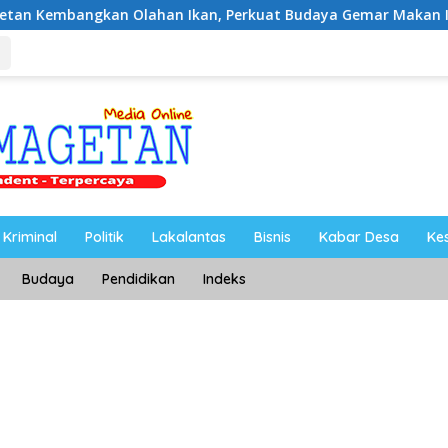
Olahan Ikan, Perkuat Budaya Gemar Makan Ikan
Ahmad 
Kriminal
Politik
Lakalantas
Bisnis
Kabar Desa
Ke
Budaya
Pendidikan
Indeks