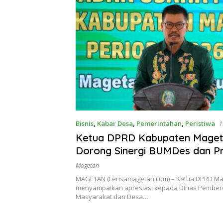
Bisnis
,
Kabar Desa
,
Pemerintahan
,
Peristiwa
1
Ketua DPRD Kabupaten Mage
Dorong Sinergi BUMDes dan P
Desa
Magetan
MAGETAN (Lensamagetan.com) – Ketua DPRD Ma
menyampaikan apresiasi kepada Dinas Pembe
Masyarakat dan Desa…