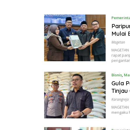
Pemerint
Parip
Mulai 
Magetan
MAGETAN (
rapat par
penganta
Bisnis
,
Ma
Gula 
Tinja
Karangrejo
MAGETAN (
mengaku h