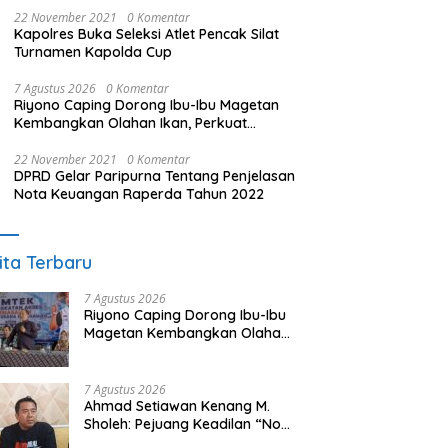
22 November 2021
0 Komentar
Kapolres Buka Seleksi Atlet Pencak Silat
Turnamen Kapolda Cup
7 Agustus 2026
0 Komentar
Riyono Caping Dorong Ibu-Ibu Magetan
Kembangkan Olahan Ikan, Perkuat
Budaya Gemar Makan Ikan
22 November 2021
0 Komentar
DPRD Gelar Paripurna Tentang Penjelasan
Nota Keuangan Raperda Tahun 2022
ita Terbaru
7 Agustus 2026
Riyono Caping Dorong Ibu-Ibu
Magetan Kembangkan Olahan
Ikan, Perkuat Budaya Gemar
Makan Ikan
7 Agustus 2026
Ahmad Setiawan Kenang M.
Sholeh: Pejuang Keadilan “No
Viral No Justice” Telah