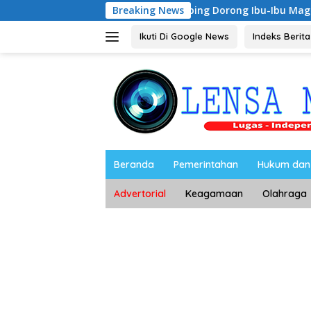
Langsung
Riyono Caping Dorong Ibu-Ibu Magetan Kembangkan 
Breaking News
ke
konten
Ikuti Di Google News
Indeks Berita
Beranda
Pemerintahan
Hukum dan 
Advertorial
Keagamaan
Olahraga