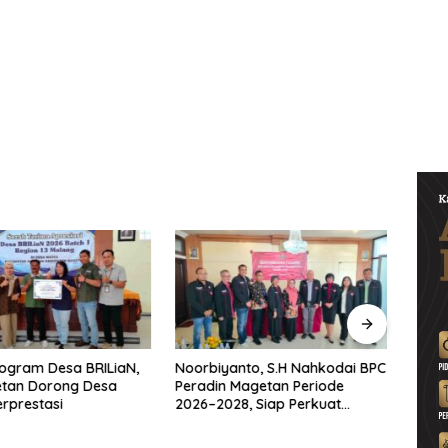
ogram Desa BRILiaN,
Noorbiyanto, S.H Nahkodai BPC
UNES
etan Dorong Desa
Peradin Magetan Periode
di Ma
rprestasi
2026–2028, Siap Perkuat
untu
Pendampingan Hukum
Berke