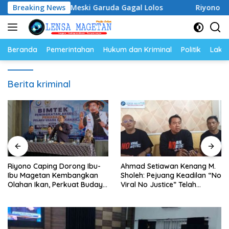
Langsung
 Semangat Meski Garuda Gagal Lolos
Breaking News
Riyono Caping D
ke
konten
Beranda
Pemerintahan
Hukum dan Kriminal
Politik
Lakal
Berita kriminal
Riyono Caping Dorong Ibu-
Ahmad Setiawan Kenang M.
Ibu Magetan Kembangkan
Sholeh: Pejuang Keadilan “No
Olahan Ikan, Perkuat Budaya
Viral No Justice” Telah
Gemar Makan Ikan
Berpulang