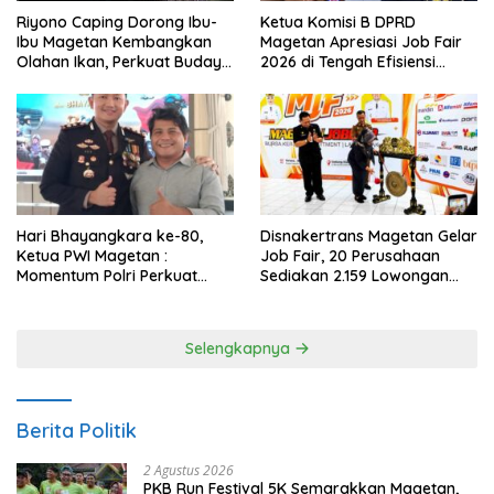
Riyono Caping Dorong Ibu-
Ketua Komisi B DPRD
Ibu Magetan Kembangkan
Magetan Apresiasi Job Fair
Olahan Ikan, Perkuat Budaya
2026 di Tengah Efisiensi
Gemar Makan Ikan
Anggaran
Hari Bhayangkara ke-80,
Disnakertrans Magetan Gelar
Ketua PWI Magetan :
Job Fair, 20 Perusahaan
Momentum Polri Perkuat
Sediakan 2.159 Lowongan
Kepercayaan Publik
Kerja
Selengkapnya
Berita Politik
2 Agustus 2026
PKB Run Festival 5K Semarakkan Magetan,