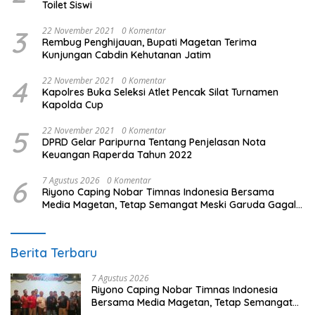
Toilet Siswi
3
22 November 2021
0 Komentar
Rembug Penghijauan, Bupati Magetan Terima
Kunjungan Cabdin Kehutanan Jatim
4
22 November 2021
0 Komentar
Kapolres Buka Seleksi Atlet Pencak Silat Turnamen
Kapolda Cup
5
22 November 2021
0 Komentar
DPRD Gelar Paripurna Tentang Penjelasan Nota
Keuangan Raperda Tahun 2022
6
7 Agustus 2026
0 Komentar
Riyono Caping Nobar Timnas Indonesia Bersama
Media Magetan, Tetap Semangat Meski Garuda Gagal
Lolos
Berita Terbaru
7 Agustus 2026
Riyono Caping Nobar Timnas Indonesia
Bersama Media Magetan, Tetap Semangat
Meski Garuda Gagal Lolos