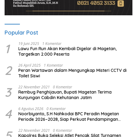
Popular Post
1
19 Juni 2025
1 Komentar
Lawu Fun Run Akan Kembali Digelar di Magetan,
Targetkan 2.000 Peserta
2
26 April 2025
1 Komentar
Peran Wartawan dalam Mengungkap Misteri CCTV di
Toilet Siswi
3
22 November 2021
0 Komentar
Rembug Penghijauan, Bupati Magetan Terima
Kunjungan Cabdin Kehutanan Jatim
4
6 Agustus 2026
0 Komentar
Noorbiyanto, S.H Nahkodai BPC Peradin Magetan
Periode 2026–2028, Siap Perkuat Pendampingan
Hukum
5
22 November 2021
0 Komentar
Kapolres Buka Seleksi Atlet Pencak Silat Turnamen