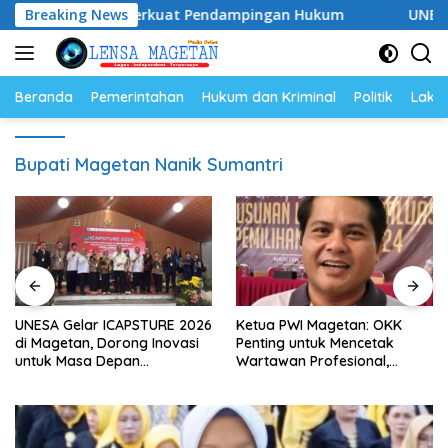
Langsung
2028, Siap Perkuat Pendampingan Hukum
Breaking News
UNESA Gelar I
ke
konten
Beranda
Pemerintahan
Hukum dan Kriminal
Politik
Lakal
Bupati Magetan Nanik Sumantri
UNESA Gelar ICAPSTURE 2026
Ketua PWI Magetan: OKK
di Magetan, Dorong Inovasi
Penting untuk Mencetak
untuk Masa Depan
Wartawan Profesional,
Berkelanjutan
Berintegritas dan Terpercaya