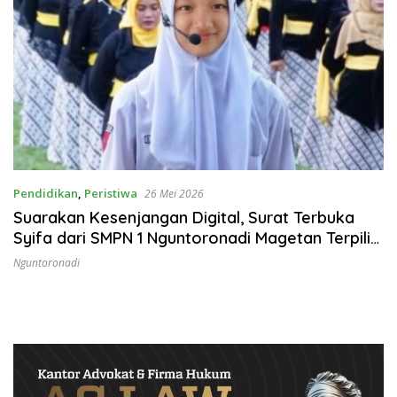
Pendidikan
,
Peristiwa
26 Mei 2026
Suarakan Kesenjangan Digital, Surat Terbuka
Syifa dari SMPN 1 Nguntoronadi Magetan Terpilih
Jadi yang Terbaik
Nguntoronadi