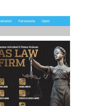
sehatan
Pariwisata
Opini