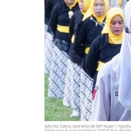
Syifa Nur Zahira, siswi kelas 8B SMP Negeri 1 Ngun
dalam puncak acara Hardiknas 2026 di Alun-alun Mag