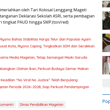
dimeriahkan oleh Tari Kolosal Lenggang Mageti
atanganan Deklarasi Sekolah ASRI, serta pembagian
ri tingkat PAUD hingga SMP.(ton/red)
Riyono Bahas Stabilitas Harga Telur dan Populasi Ayam
at Kota, Riyono Caping: Tingkatkan SDM dan Gerakkan
rsama Media Magetan, Tetap Semangat Meski Garuda
mbangkan Olahan Ikan, Perkuat Budaya Gemar Makan
eadilan “No Viral No Justice” Telah Berpulang
getan Periode 2026–2028, Siap Perkuat Pendampingan
Pop
Sumantri
Dinas Pendidikan Magetan