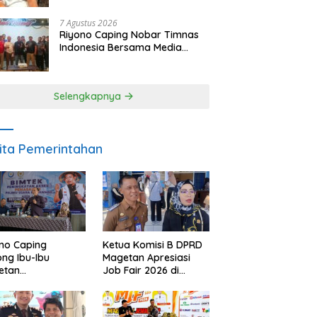
SDM dan Gerakkan Ekonomi
Magetan
7 Agustus 2026
Riyono Caping Nobar Timnas
Indonesia Bersama Media
Magetan, Tetap Semangat
Meski Garuda Gagal Lolos
Selengkapnya
ita Pemerintahan
Ketua Komisi B DPRD
no Caping
Magetan Apresiasi
ng Ibu-Ibu
Job Fair 2026 di
etan
Tengah Efisiensi
bangkan Olahan
Anggaran
, Perkuat Budaya
ar Makan Ikan