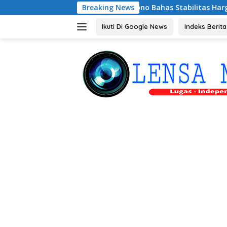
Langsung
Magetan, Riyono Bahas Stabilitas Harga Telur dan Populasi Ay
Breaking News
ke
konten
Ikuti Di Google News
Indeks Berita