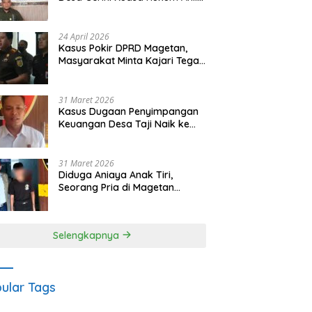
Waris Siapkan Opsi Gugatan
dan Audiensi ke Bupati
24 April 2026
Kasus Pokir DPRD Magetan,
Masyarakat Minta Kajari Tegak
Lurus dan Tidak Tebang Pilih
31 Maret 2026
Kasus Dugaan Penyimpangan
Keuangan Desa Taji Naik ke
Penyidikan, Polres Magetan
Mulai Hitung Kerugian Negara
31 Maret 2026
Diduga Aniaya Anak Tiri,
Seorang Pria di Magetan
Dilaporkan ke Polisi
Selengkapnya
ular Tags