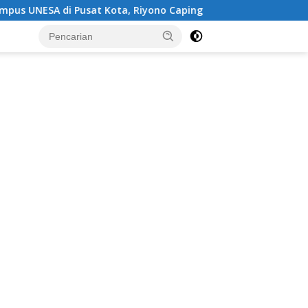
 Riyono Caping: Tingkatkan SDM dan Gerakkan Ekonomi Mage