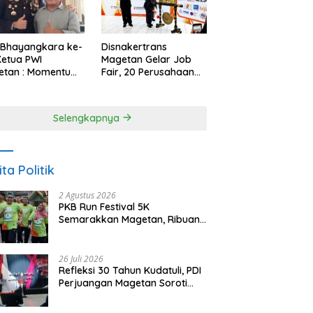
 Bhayangkara ke-
Disnakertrans
Ketua PWI
Magetan Gelar Job
etan : Momentum
Fair, 20 Perusahaan
i Perkuat
Sediakan 2.159
rcayaan Publik
Lowongan Kerja
Selengkapnya
ita Politik
2 Agustus 2026
PKB Run Festival 5K
Semarakkan Magetan, Ribuan
Pelari Rayakan HUT ke-28 PKB
26 Juli 2026
Refleksi 30 Tahun Kudatuli, PDI
Perjuangan Magetan Soroti
Ancaman Demokrasi dan
Tuntut Keadilan Korban