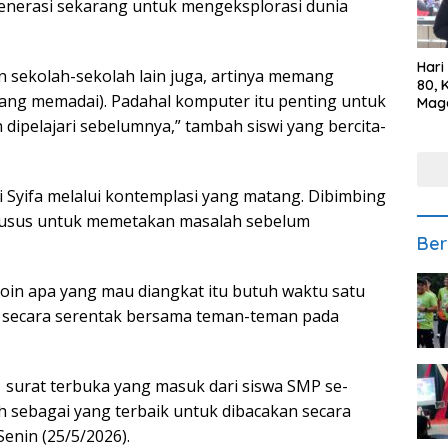
generasi sekarang untuk mengeksplorasi dunia
Hari
dan sekolah-sekolah lain juga, artinya memang
80, 
ng memadai). Padahal komputer itu penting untuk
Mag
Polr
 dipelajari sebelumnya,” tambah siswi yang bercita-
Kepe
ui Syifa melalui kontemplasi yang matang. Dibimbing
husus untuk memetakan masalah sebelum
Ber
poin apa yang mau diangkat itu butuh waktu satu
n secara serentak bersama teman-teman pada
71 surat terbuka yang masuk dari siswa SMP se-
ih sebagai yang terbaik untuk dibacakan secara
enin (25/5/2026).