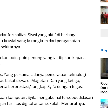
dar formalitas. Siswi yang aktif di berbagai
isu krusial yang ia rangkum dari pengamatan
 sekitarnya.
Ber
rkan poin-poin penting yang ia titipkan kepada
.
lis. Yang pertama, adanya pemerataan teknologi
t-bakat siswa di Magetan. Dan yang ketiga,
Riyo
ta berprestasi,” ungkap Syifa dengan tegas.
Doro
Mag
Kem
an komputer, Syifa mengaku hal tersebut didasari
Ikan
an fasilitas digital antar-sekolah. Menurutnya,
Gem