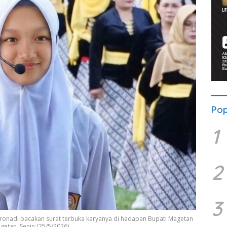
Pop
1
2
3
toronadi bacakan surat terbuka karyanya di hadapan Bupati Magetan
etan, Senin (25/5/2026).