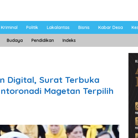
Kriminal
Politik
Lakalantas
Bisnis
Kabar Desa
Ke
Budaya
Pendidikan
Indeks
 Digital, Surat Terbuka
untoronadi Magetan Terpilih