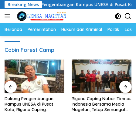
Langsung
Dukung Pengembangan Kampus UNESA di Pusat Kota, Riyono 
Breaking News
ke
konten
Beranda
Pemerintahan
Hukum dan Kriminal
Politik
Lakal
Cabin Forest Camp
Dukung Pengembangan
Riyono Caping Nobar Timnas
Kampus UNESA di Pusat
Indonesia Bersama Media
Kota, Riyono Caping:
Magetan, Tetap Semangat
Tingkatkan SDM dan
Meski Garuda Gagal Lolos
Gerakkan Ekonomi Magetan