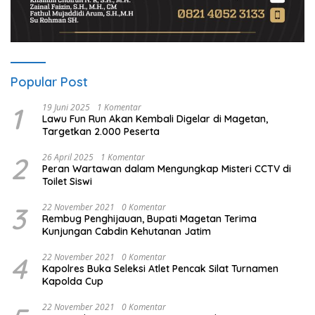
Popular Post
1
19 Juni 2025
1 Komentar
Lawu Fun Run Akan Kembali Digelar di Magetan,
Targetkan 2.000 Peserta
2
26 April 2025
1 Komentar
Peran Wartawan dalam Mengungkap Misteri CCTV di
Toilet Siswi
3
22 November 2021
0 Komentar
Rembug Penghijauan, Bupati Magetan Terima
Kunjungan Cabdin Kehutanan Jatim
4
22 November 2021
0 Komentar
Kapolres Buka Seleksi Atlet Pencak Silat Turnamen
Kapolda Cup
22 November 2021
0 Komentar