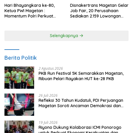
Hari Bhayangkara ke-80,
Disnakertrans Magetan Gelar
Ketua PWI Magetan :
Job Fair, 20 Perusahaan
Momentum Polri Perkuat
Sediakan 2.159 Lowongan
Kepercayaan Publik
Kerja
Selengkapnya
Berita Politik
2 Agustus 2026
PKB Run Festival 5K Semarakkan Magetan,
Ribuan Pelari Rayakan HUT ke-28 PKB
26 Juli 2026
Refleksi 30 Tahun Kudatuli, PDI Perjuangan
Magetan Soroti Ancaman Demokrasi dan
Tuntut Keadilan Korban
19 Juli 2026
Riyono Dukung Kolaborasi ICMI Ponorogo
untuk Perkuat Ekonomi Kerakyatan dan