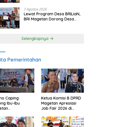
Berpulang
7 Agustus 2026
Lewat Program Desa BRILiaN,
BRI Magetan Dorong Desa
Wates Berprestasi
Selengkapnya
ita Pemerintahan
no Caping
Ketua Komisi B DPRD
ng Ibu-Ibu
Magetan Apresiasi
etan
Job Fair 2026 di
bangkan Olahan
Tengah Efisiensi
, Perkuat Budaya
Anggaran
ar Makan Ikan