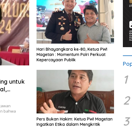
Hari Bhayangkara ke-80, Ketua PWI
Magetan : Momentum Polri Perkuat
Kepercayaan Publik
Pop
1
ng untuk
al,
2
rtawan
an bahwa
3
Pers Bukan Hakim: Ketua PWI Magetan
Ingatkan Etika dalam Mengkritik