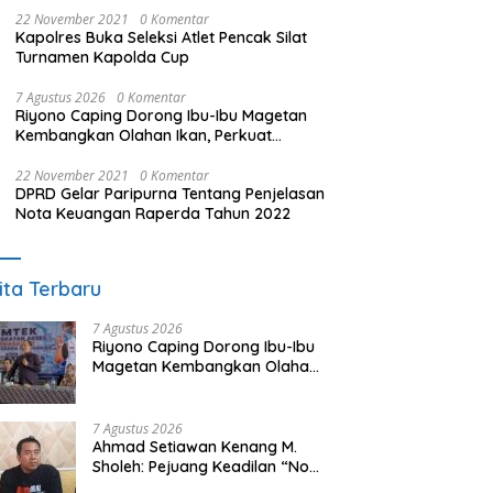
22 November 2021
0 Komentar
Kapolres Buka Seleksi Atlet Pencak Silat
Turnamen Kapolda Cup
7 Agustus 2026
0 Komentar
Riyono Caping Dorong Ibu-Ibu Magetan
Kembangkan Olahan Ikan, Perkuat
Budaya Gemar Makan Ikan
22 November 2021
0 Komentar
DPRD Gelar Paripurna Tentang Penjelasan
Nota Keuangan Raperda Tahun 2022
ita Terbaru
7 Agustus 2026
Riyono Caping Dorong Ibu-Ibu
Magetan Kembangkan Olahan
Ikan, Perkuat Budaya Gemar
Makan Ikan
7 Agustus 2026
Ahmad Setiawan Kenang M.
Sholeh: Pejuang Keadilan “No
Viral No Justice” Telah