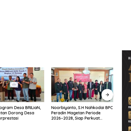
ogram Desa BRILiaN,
Noorbiyanto, S.H Nahkodai BPC
UNES
etan Dorong Desa
Peradin Magetan Periode
di Ma
rprestasi
2026–2028, Siap Perkuat
untu
Pendampingan Hukum
Berke