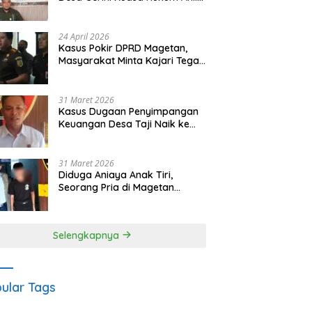
Waris Siapkan Opsi Gugatan
dan Audiensi ke Bupati
24 April 2026
Kasus Pokir DPRD Magetan,
Masyarakat Minta Kajari Tegak
Lurus dan Tidak Tebang Pilih
31 Maret 2026
Kasus Dugaan Penyimpangan
Keuangan Desa Taji Naik ke
Penyidikan, Polres Magetan
Mulai Hitung Kerugian Negara
31 Maret 2026
Diduga Aniaya Anak Tiri,
Seorang Pria di Magetan
Dilaporkan ke Polisi
Selengkapnya
ular Tags