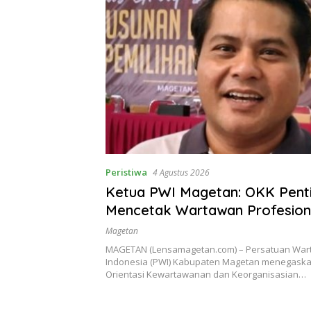
Peristiwa
4 Agustus 2026
Ketua PWI Magetan: OKK Penti
Mencetak Wartawan Profesion
Berintegritas dan Terpercaya
Magetan
MAGETAN (Lensamagetan.com) – Persatuan Wa
Indonesia (PWI) Kabupaten Magetan menegask
Orientasi Kewartawanan dan Keorganisasian…