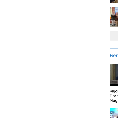
Ber
Riyo
Doro
Mag
Kem
Ikan
Gem