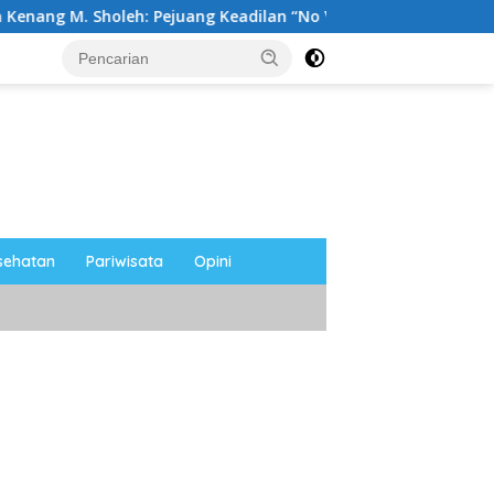
eh: Pejuang Keadilan “No Viral No Justice” Telah Berpulang
sehatan
Pariwisata
Opini