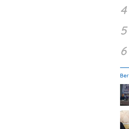
4
5
6
Ber