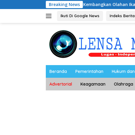
Langsung
Dorong Ibu-Ibu Magetan Kembangkan Olahan Ikan, Perkuat Bu
Breaking News
ke
konten
Ikuti Di Google News
Indeks Berita
Beranda
Pemerintahan
Hukum dan 
Advertorial
Keagamaan
Olahraga