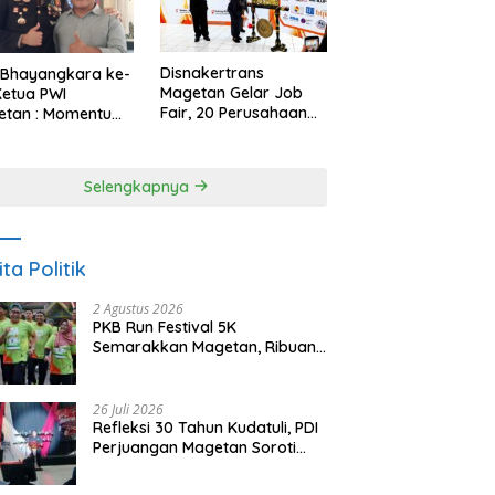
Disnakertrans
 Bhayangkara ke-
Magetan Gelar Job
Ketua PWI
Fair, 20 Perusahaan
etan : Momentum
Sediakan 2.159
i Perkuat
Lowongan Kerja
rcayaan Publik
Selengkapnya
ita Politik
2 Agustus 2026
PKB Run Festival 5K
Semarakkan Magetan, Ribuan
Pelari Rayakan HUT ke-28 PKB
26 Juli 2026
Refleksi 30 Tahun Kudatuli, PDI
Perjuangan Magetan Soroti
Ancaman Demokrasi dan
Tuntut Keadilan Korban