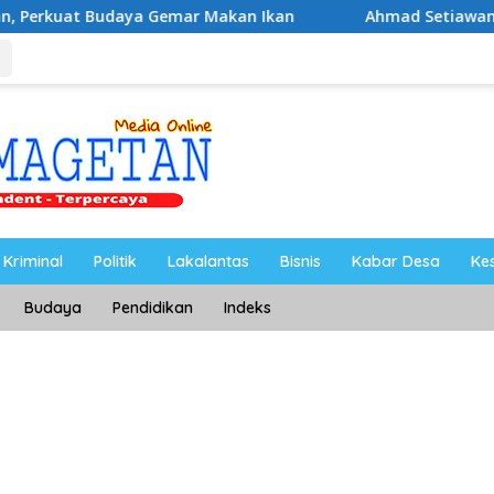
daya Gemar Makan Ikan
Ahmad Setiawan Kenang M. Shol
Kriminal
Politik
Lakalantas
Bisnis
Kabar Desa
Ke
Budaya
Pendidikan
Indeks