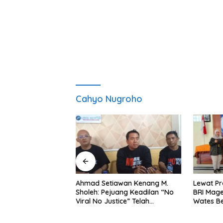
Cahyo Nugroho
ng Dorong Ibu-Ibu
Ahmad Setiawan Kenang M.
Lewat Pr
mbangkan Olahan
Sholeh: Pejuang Keadilan “No
BRI Mag
at Budaya Gemar
Viral No Justice” Telah
Wates Be
Berpulang