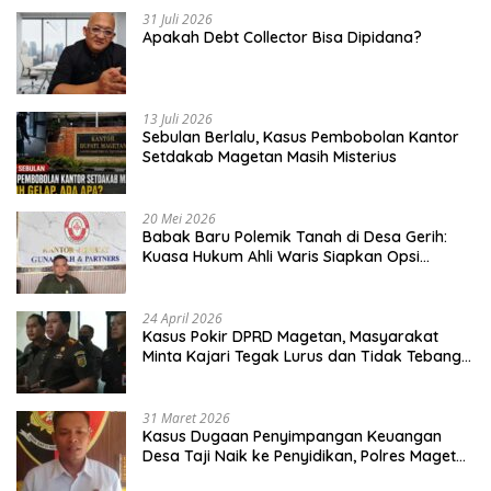
31 Juli 2026
Apakah Debt Collector Bisa Dipidana?
13 Juli 2026
Sebulan Berlalu, Kasus Pembobolan Kantor
Setdakab Magetan Masih Misterius
20 Mei 2026
Babak Baru Polemik Tanah di Desa Gerih:
Kuasa Hukum Ahli Waris Siapkan Opsi
Gugatan dan Audiensi ke Bupati
24 April 2026
Kasus Pokir DPRD Magetan, Masyarakat
Minta Kajari Tegak Lurus dan Tidak Tebang
Pilih
31 Maret 2026
Kasus Dugaan Penyimpangan Keuangan
Desa Taji Naik ke Penyidikan, Polres Magetan
Mulai Hitung Kerugian Negara