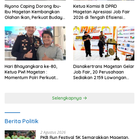
Riyono Caping Dorong Ibu-
Ketua Komisi B DPRD
Ibu Magetan Kembangkan
Magetan Apresiasi Job Fair
Olahan Ikan, Perkuat Budaya
2026 di Tengah Efisiensi
Gemar Makan Ikan
Anggaran
Hari Bhayangkara ke-80,
Disnakertrans Magetan Gelar
Ketua PWI Magetan :
Job Fair, 20 Perusahaan
Momentum Polri Perkuat
Sediakan 2.159 Lowongan
Kepercayaan Publik
Kerja
Selengkapnya
Berita Politik
2 Agustus 2026
PKB Run Festival 5K Semarakkan Magetan,