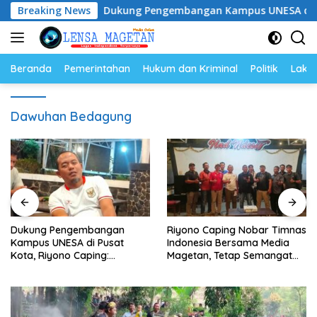
Langsung
yam
Breaking News
Dukung Pengembangan Kampus UNESA di Pusat Kot
ke
konten
Beranda
Pemerintahan
Hukum dan Kriminal
Politik
Lakal
Dawuhan Bedagung
Dukung Pengembangan
Riyono Caping Nobar Timnas
Kampus UNESA di Pusat
Indonesia Bersama Media
Kota, Riyono Caping:
Magetan, Tetap Semangat
Tingkatkan SDM dan
Meski Garuda Gagal Lolos
Gerakkan Ekonomi Magetan