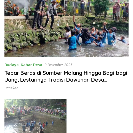
Budaya
,
Kabar Desa
9 Desember 2025
Tebar Beras di Sumber Molang Hingga Bagi-bagi
Uang, Lestarinya Tradisi Dawuhan Desa
Bedagung
Panekan