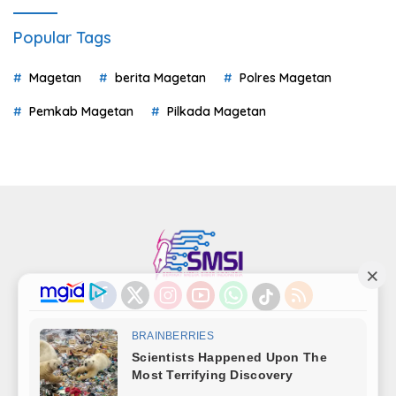
Popular Tags
Magetan
berita Magetan
Polres Magetan
Pemkab Magetan
Pilkada Magetan
Indeks
Kode Etik
Privacy Policy
Redaksi
Disclaimer
Pedoman Media Siber
Kode Perilaku Perusahaan Pers