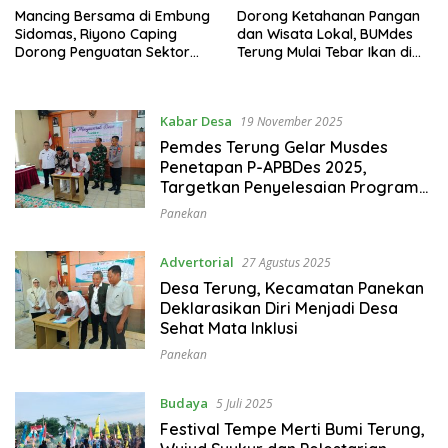
Mancing Bersama di Embung
Dorong Ketahanan Pangan
Sidomas, Riyono Caping
dan Wisata Lokal, BUMdes
Dorong Penguatan Sektor
Terung Mulai Tebar Ikan di
Perikanan Desa
Keramba Embung Sidomas
Kabar Desa
19 November 2025
Pemdes Terung Gelar Musdes
Penetapan P-APBDes 2025,
Targetkan Penyelesaian Program
Akhir Tahun
Panekan
Advertorial
27 Agustus 2025
Desa Terung, Kecamatan Panekan
Deklarasikan Diri Menjadi Desa
Sehat Mata Inklusi
Panekan
Budaya
5 Juli 2025
Festival Tempe Merti Bumi Terung,