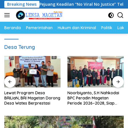
Langsung
Sholeh: Pejuang Keadilan “No Viral No Justice” Telah Berpulan
Breaking News
ke
konten
Beranda
Pemerintahan
Hukum dan Kriminal
Politik
Lakal
Desa Terung
Lewat Program Desa
Noorbiyanto, S.H Nahkodai
BRILiaN, BRI Magetan Dorong
BPC Peradin Magetan
Desa Wates Berprestasi
Periode 2026–2028, Siap
Perkuat Pendampingan
Hukum