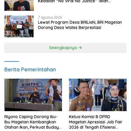
Keadilan “No Viral No Justice” Telah
Berpulang
7 Agustus 2026
Lewat Program Desa BRILiaN, BRI Magetan
Dorong Desa Wates Berprestasi
Selengkapnya
Berita Pemerintahan
Riyono Caping Dorong Ibu-
Ketua Komisi B DPRD
Ibu Magetan Kembangkan
Magetan Apresiasi Job Fair
Olahan Ikan, Perkuat Budaya
2026 di Tengah Efisiensi