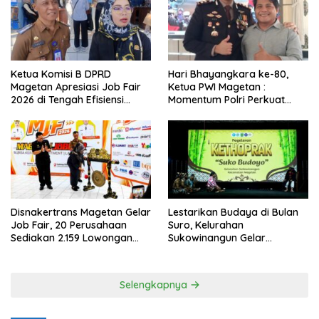
Ketua Komisi B DPRD
Hari Bhayangkara ke-80,
Magetan Apresiasi Job Fair
Ketua PWI Magetan :
2026 di Tengah Efisiensi
Momentum Polri Perkuat
Anggaran
Kepercayaan Publik
Disnakertrans Magetan Gelar
Lestarikan Budaya di Bulan
Job Fair, 20 Perusahaan
Suro, Kelurahan
Sediakan 2.159 Lowongan
Sukowinangun Gelar
Kerja
Ketoprak Suko Budoyo
Selengkapnya