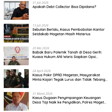
31 Juli 2026
Apakah Debt Collector Bisa Dipidana?
13 Juli 2026
Sebulan Berlalu, Kasus Pembobolan Kantor
Setdakab Magetan Masih Misterius
20 Mei 2026
Babak Baru Polemik Tanah di Desa Gerih:
Kuasa Hukum Ahli Waris Siapkan Opsi
Gugatan dan Audiensi ke Bupati
24 April 2026
Kasus Pokir DPRD Magetan, Masyarakat
Minta Kajari Tegak Lurus dan Tidak Tebang
Pilih
31 Maret 2026
Kasus Dugaan Penyimpangan Keuangan
Desa Taji Naik ke Penyidikan, Polres Magetan
Mulai Hitung Kerugian Negara