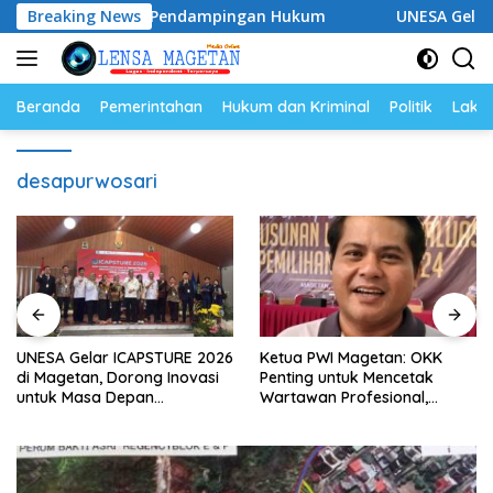
Langsung
 Siap Perkuat Pendampingan Hukum
Breaking News
UNESA Gelar ICAPST
ke
konten
Beranda
Pemerintahan
Hukum dan Kriminal
Politik
Lakal
desapurwosari
UNESA Gelar ICAPSTURE 2026
Ketua PWI Magetan: OKK
di Magetan, Dorong Inovasi
Penting untuk Mencetak
untuk Masa Depan
Wartawan Profesional,
Berkelanjutan
Berintegritas dan Terpercaya