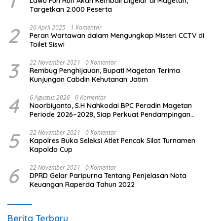
1
Lawu Fun Run Akan Kembali Digelar di Magetan,
Targetkan 2.000 Peserta
2
26 April 2025
1 Komentar
Peran Wartawan dalam Mengungkap Misteri CCTV di
Toilet Siswi
3
22 November 2021
0 Komentar
Rembug Penghijauan, Bupati Magetan Terima
Kunjungan Cabdin Kehutanan Jatim
4
6 Agustus 2026
0 Komentar
Noorbiyanto, S.H Nahkodai BPC Peradin Magetan
Periode 2026–2028, Siap Perkuat Pendampingan
Hukum
5
22 November 2021
0 Komentar
Kapolres Buka Seleksi Atlet Pencak Silat Turnamen
Kapolda Cup
6
22 November 2021
0 Komentar
DPRD Gelar Paripurna Tentang Penjelasan Nota
Keuangan Raperda Tahun 2022
Berita Terbaru