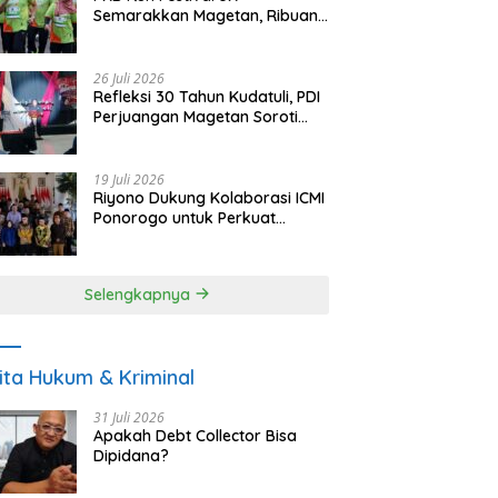
Semarakkan Magetan, Ribuan
Pelari Rayakan HUT ke-28 PKB
26 Juli 2026
Refleksi 30 Tahun Kudatuli, PDI
Perjuangan Magetan Soroti
Ancaman Demokrasi dan
Tuntut Keadilan Korban
19 Juli 2026
Riyono Dukung Kolaborasi ICMI
Ponorogo untuk Perkuat
Ekonomi Kerakyatan dan
UMKM
Selengkapnya
ita Hukum & Kriminal
31 Juli 2026
Apakah Debt Collector Bisa
Dipidana?