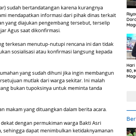
dar) sudah bertandatangan karena kurangnya
Riyo
i mendapatkan informasi dari pihak dinas terkait
Doro
an yang diajukan pengembang tersebut, terselip
Mag
r Agus saat dikonfirmasi.
Kem
Ikan
Gem
terkesan menutup-nutupi rencana ini dan tidak
kan sosialisasi atau konfirmasi langsung kepada
Hari
80, 
erumahan yang sudah dihuni jika ingin membangun
Mag
setujuan mutlak dari warga sekitar. Ini malah
Polr
Kepe
 yang bukan tupoksinya untuk meminta tanda
kan makam yang dituangkan dalam berita acara.
Ber
u dekat dengan permukiman warga Bakti Asri
n, sehingga dapat menimbulkan ketidaknyamanan