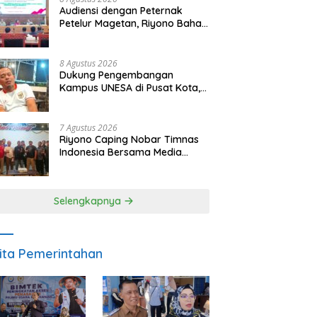
Audiensi dengan Peternak
Petelur Magetan, Riyono Bahas
Stabilitas Harga Telur dan
Populasi Ayam
8 Agustus 2026
Dukung Pengembangan
Kampus UNESA di Pusat Kota,
Riyono Caping: Tingkatkan
SDM dan Gerakkan Ekonomi
Magetan
7 Agustus 2026
Riyono Caping Nobar Timnas
Indonesia Bersama Media
Magetan, Tetap Semangat
Meski Garuda Gagal Lolos
Selengkapnya
ita Pemerintahan