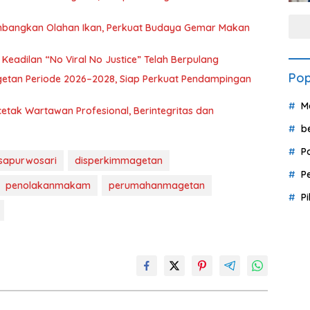
mbangkan Olahan Ikan, Perkuat Budaya Gemar Makan
eadilan “No Viral No Justice” Telah Berpulang
Pop
getan Periode 2026–2028, Siap Perkuat Pendampingan
M
etak Wartawan Profesional, Berintegritas dan
b
P
sapurwosari
disperkimmagetan
P
penolakanmakam
perumahanmagetan
P