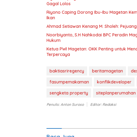
Gagal Lolos
Riyono Caping Dorong Ibu-Ibu Magetan Ke
Ikan
Ahmad Setiawan Kenang M. Sholeh: Pejuang K
Noorbiyanto, S.H Nahkodai BPC Peradin Ma
Hukum
Ketua PWI Magetan: OKK Penting untuk Menc
Terpercaya
baktiasriregency
beritamagetan
de
fasumpemakaman
konflikdeveloper
sengketa property
siteplanperumahan
Penulis: Anton Suroso
Editor: Redaksi
Baca Juga