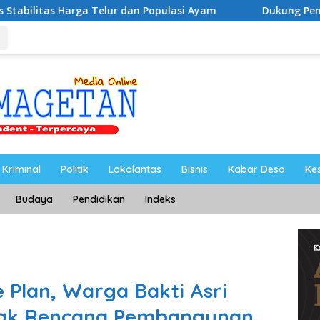
elur dan Populasi Ayam
Dukung Pengembangan Kampus U
Kriminal
Politik
Lakalantas
Bisnis
Kabar Desa
Ke
Budaya
Pendidikan
Indeks
 Plan, Warga Bakti Asri
lak Rencana Pembangunan