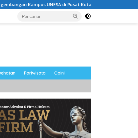
NESA di Pusat Kota, Riyono Caping: Tingkatkan SDM dan Ge
sehatan
Pariwisata
Opini