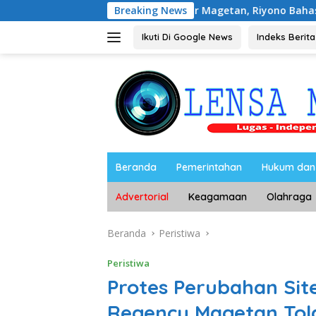
Langsung
an Peternak Petelur Magetan, Riyono Bahas Stabilitas Harga T
Breaking News
ke
konten
Ikuti Di Google News
Indeks Berita
Beranda
Pemerintahan
Hukum dan 
Advertorial
Keagamaan
Olahraga
Beranda
Peristiwa
Peristiwa
Protes Perubahan Site
Regency Magetan To