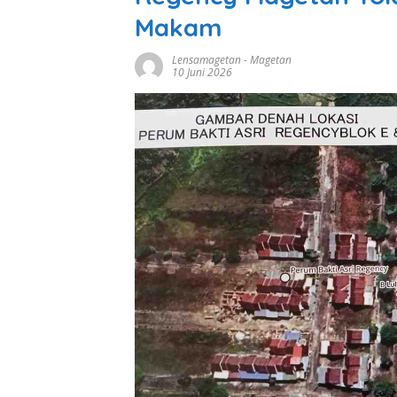
Makam
Lensamagetan
-
Magetan
10 Juni 2026