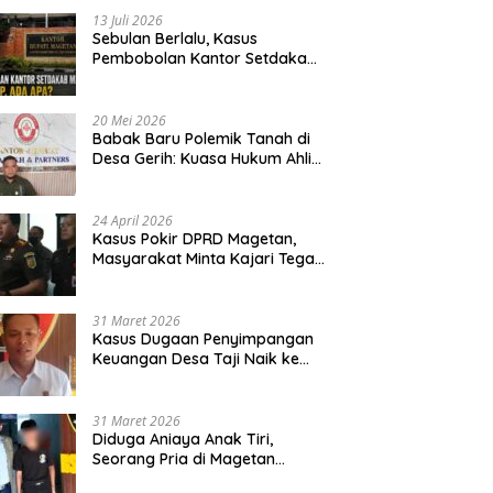
13 Juli 2026
Sebulan Berlalu, Kasus
Pembobolan Kantor Setdakab
Magetan Masih Misterius
20 Mei 2026
Babak Baru Polemik Tanah di
Desa Gerih: Kuasa Hukum Ahli
Waris Siapkan Opsi Gugatan
dan Audiensi ke Bupati
24 April 2026
Kasus Pokir DPRD Magetan,
Masyarakat Minta Kajari Tegak
Lurus dan Tidak Tebang Pilih
31 Maret 2026
Kasus Dugaan Penyimpangan
Keuangan Desa Taji Naik ke
Penyidikan, Polres Magetan
Mulai Hitung Kerugian Negara
31 Maret 2026
Diduga Aniaya Anak Tiri,
Seorang Pria di Magetan
Dilaporkan ke Polisi