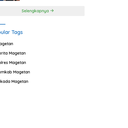
Selengkapnya
ular Tags
agetan
erita Magetan
olres Magetan
emkab Magetan
ilkada Magetan