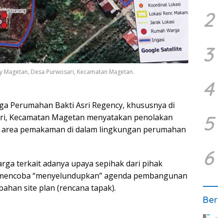
2
3
 Magetan, Desa Purwosari, Kecamatan Magetan.
4
a Perumahan Bakti Asri Regency, khususnya di
5
ari, Kecamatan Magetan menyatakan penolakan
 area pemakaman di dalam lingkungan perumahan
6
arga terkait adanya upaya sepihak dari pihak
a mencoba “menyelundupkan” agenda pembangunan
ahan site plan (rencana tapak).
Ber