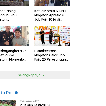
Ketua Komisi B DPRD
no Caping
Magetan Apresiasi
ng Ibu-Ibu
Job Fair 2026 di
etan
Tengah Efisiensi
bangkan Olahan
Anggaran
, Perkuat Budaya
ar Makan Ikan
 Bhayangkara ke-
Disnakertrans
Ketua PWI
Magetan Gelar Job
etan : Momentum
Fair, 20 Perusahaan
i Perkuat
Sediakan 2.159
rcayaan Publik
Lowongan Kerja
Selengkapnya
ita Politik
2 Agustus 2026
PKB Run Festival 5K