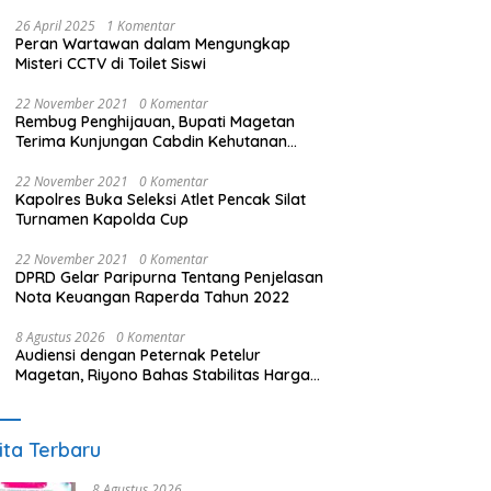
26 April 2025
1 Komentar
Peran Wartawan dalam Mengungkap
Misteri CCTV di Toilet Siswi
22 November 2021
0 Komentar
Rembug Penghijauan, Bupati Magetan
Terima Kunjungan Cabdin Kehutanan
Jatim
22 November 2021
0 Komentar
Kapolres Buka Seleksi Atlet Pencak Silat
Turnamen Kapolda Cup
22 November 2021
0 Komentar
DPRD Gelar Paripurna Tentang Penjelasan
Nota Keuangan Raperda Tahun 2022
8 Agustus 2026
0 Komentar
Audiensi dengan Peternak Petelur
Magetan, Riyono Bahas Stabilitas Harga
Telur dan Populasi Ayam
ita Terbaru
8 Agustus 2026