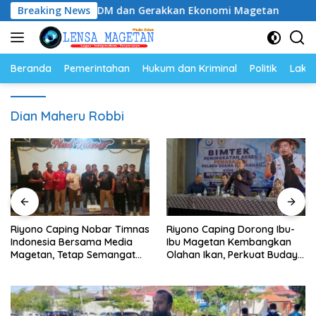
Langsung
ingkatkan SDM dan Gerakkan Ekonomi Magetan
Breaking News
Riyono
ke
konten
Beranda
Pemerintahan
Hukum dan Kriminal
Politik
Lakal
Dian Maheru Robbi
Riyono Caping Nobar Timnas
Riyono Caping Dorong Ibu-
Indonesia Bersama Media
Ibu Magetan Kembangkan
Magetan, Tetap Semangat
Olahan Ikan, Perkuat Budaya
Meski Garuda Gagal Lolos
Gemar Makan Ikan