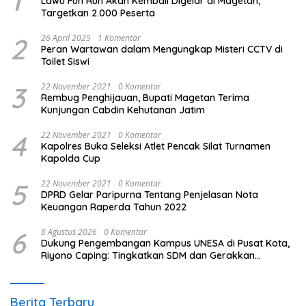
1
Lawu Fun Run Akan Kembali Digelar di Magetan,
Targetkan 2.000 Peserta
2
26 April 2025
1 Komentar
Peran Wartawan dalam Mengungkap Misteri CCTV di
Toilet Siswi
3
22 November 2021
0 Komentar
Rembug Penghijauan, Bupati Magetan Terima
Kunjungan Cabdin Kehutanan Jatim
4
22 November 2021
0 Komentar
Kapolres Buka Seleksi Atlet Pencak Silat Turnamen
Kapolda Cup
5
22 November 2021
0 Komentar
DPRD Gelar Paripurna Tentang Penjelasan Nota
Keuangan Raperda Tahun 2022
6
8 Agustus 2026
0 Komentar
Dukung Pengembangan Kampus UNESA di Pusat Kota,
Riyono Caping: Tingkatkan SDM dan Gerakkan
Ekonomi Magetan
Berita Terbaru