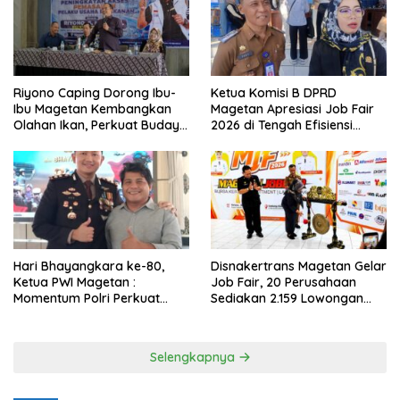
Riyono Caping Dorong Ibu-
Ketua Komisi B DPRD
Ibu Magetan Kembangkan
Magetan Apresiasi Job Fair
Olahan Ikan, Perkuat Budaya
2026 di Tengah Efisiensi
Gemar Makan Ikan
Anggaran
Hari Bhayangkara ke-80,
Disnakertrans Magetan Gelar
Ketua PWI Magetan :
Job Fair, 20 Perusahaan
Momentum Polri Perkuat
Sediakan 2.159 Lowongan
Kepercayaan Publik
Kerja
Selengkapnya