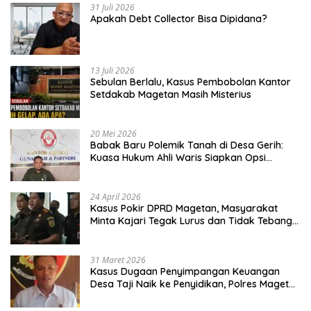
31 Juli 2026
Apakah Debt Collector Bisa Dipidana?
13 Juli 2026
Sebulan Berlalu, Kasus Pembobolan Kantor
Setdakab Magetan Masih Misterius
20 Mei 2026
Babak Baru Polemik Tanah di Desa Gerih:
Kuasa Hukum Ahli Waris Siapkan Opsi
Gugatan dan Audiensi ke Bupati
24 April 2026
Kasus Pokir DPRD Magetan, Masyarakat
Minta Kajari Tegak Lurus dan Tidak Tebang
Pilih
31 Maret 2026
Kasus Dugaan Penyimpangan Keuangan
Desa Taji Naik ke Penyidikan, Polres Magetan
Mulai Hitung Kerugian Negara