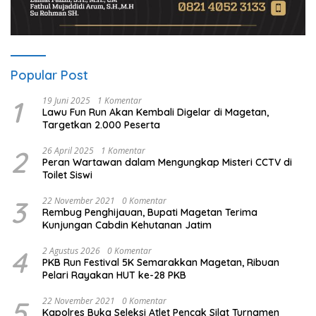
Popular Post
1
19 Juni 2025
1 Komentar
Lawu Fun Run Akan Kembali Digelar di Magetan,
Targetkan 2.000 Peserta
2
26 April 2025
1 Komentar
Peran Wartawan dalam Mengungkap Misteri CCTV di
Toilet Siswi
3
22 November 2021
0 Komentar
Rembug Penghijauan, Bupati Magetan Terima
Kunjungan Cabdin Kehutanan Jatim
4
2 Agustus 2026
0 Komentar
PKB Run Festival 5K Semarakkan Magetan, Ribuan
Pelari Rayakan HUT ke-28 PKB
5
22 November 2021
0 Komentar
Kapolres Buka Seleksi Atlet Pencak Silat Turnamen