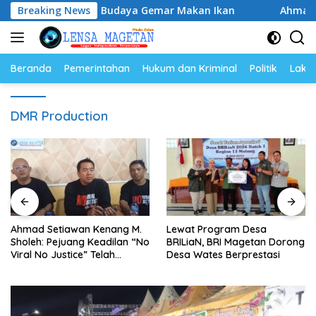
Langsung
an, Perkuat Budaya Gemar Makan Ikan
Breaking News
Ahmad Setiawan
ke
konten
Beranda
Pemerintahan
Hukum dan Kriminal
Politik
Lakal
DMR Production
Ahmad Setiawan Kenang M.
Lewat Program Desa
Sholeh: Pejuang Keadilan “No
BRILiaN, BRI Magetan Dorong
Viral No Justice” Telah
Desa Wates Berprestasi
Berpulang