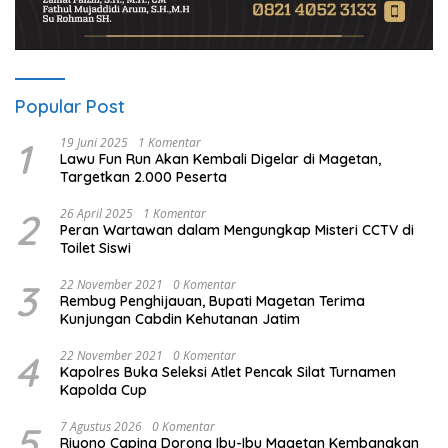
Popular Post
1
19 Juni 2025
1 Komentar
Lawu Fun Run Akan Kembali Digelar di Magetan,
Targetkan 2.000 Peserta
2
26 April 2025
1 Komentar
Peran Wartawan dalam Mengungkap Misteri CCTV di
Toilet Siswi
3
22 November 2021
0 Komentar
Rembug Penghijauan, Bupati Magetan Terima
Kunjungan Cabdin Kehutanan Jatim
4
22 November 2021
0 Komentar
Kapolres Buka Seleksi Atlet Pencak Silat Turnamen
Kapolda Cup
5
7 Agustus 2026
0 Komentar
Riyono Caping Dorong Ibu-Ibu Magetan Kembangkan