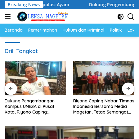
Langsung
lur dan Populasi Ayam
Breaking News
Dukung Pengembangan Kampus U
ke
konten
Beranda
Pemerintahan
Hukum dan Kriminal
Politik
Lakal
Drill Tongkat
Dukung Pengembangan
Riyono Caping Nobar Timnas
Kampus UNESA di Pusat
Indonesia Bersama Media
Kota, Riyono Caping:
Magetan, Tetap Semangat
Tingkatkan SDM dan
Meski Garuda Gagal Lolos
Gerakkan Ekonomi Magetan