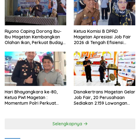
Riyono Caping Dorong Ibu-
Ketua Komisi B DPRD
Ibu Magetan Kembangkan
Magetan Apresiasi Job Fair
Olahan Ikan, Perkuat Budaya
2026 di Tengah Efisiensi
Gemar Makan Ikan
Anggaran
Hari Bhayangkara ke-80,
Disnakertrans Magetan Gelar
Ketua PWI Magetan :
Job Fair, 20 Perusahaan
Momentum Polri Perkuat
Sediakan 2.159 Lowongan
Kepercayaan Publik
Kerja
Selengkapnya