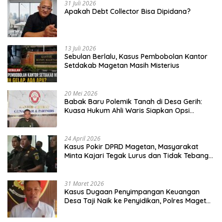
31 Juli 2026
Apakah Debt Collector Bisa Dipidana?
13 Juli 2026
Sebulan Berlalu, Kasus Pembobolan Kantor
Setdakab Magetan Masih Misterius
20 Mei 2026
Babak Baru Polemik Tanah di Desa Gerih:
Kuasa Hukum Ahli Waris Siapkan Opsi
Gugatan dan Audiensi ke Bupati
24 April 2026
Kasus Pokir DPRD Magetan, Masyarakat
Minta Kajari Tegak Lurus dan Tidak Tebang
Pilih
31 Maret 2026
Kasus Dugaan Penyimpangan Keuangan
Desa Taji Naik ke Penyidikan, Polres Magetan
Mulai Hitung Kerugian Negara