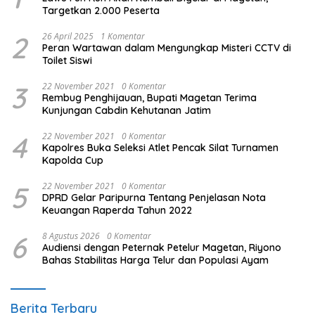
Targetkan 2.000 Peserta
2
26 April 2025
1 Komentar
Peran Wartawan dalam Mengungkap Misteri CCTV di
Toilet Siswi
3
22 November 2021
0 Komentar
Rembug Penghijauan, Bupati Magetan Terima
Kunjungan Cabdin Kehutanan Jatim
4
22 November 2021
0 Komentar
Kapolres Buka Seleksi Atlet Pencak Silat Turnamen
Kapolda Cup
5
22 November 2021
0 Komentar
DPRD Gelar Paripurna Tentang Penjelasan Nota
Keuangan Raperda Tahun 2022
6
8 Agustus 2026
0 Komentar
Audiensi dengan Peternak Petelur Magetan, Riyono
Bahas Stabilitas Harga Telur dan Populasi Ayam
Berita Terbaru