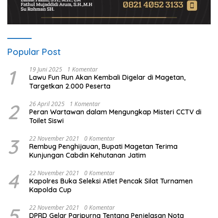
Popular Post
1
19 Juni 2025
1 Komentar
Lawu Fun Run Akan Kembali Digelar di Magetan,
Targetkan 2.000 Peserta
2
26 April 2025
1 Komentar
Peran Wartawan dalam Mengungkap Misteri CCTV di
Toilet Siswi
3
22 November 2021
0 Komentar
Rembug Penghijauan, Bupati Magetan Terima
Kunjungan Cabdin Kehutanan Jatim
4
22 November 2021
0 Komentar
Kapolres Buka Seleksi Atlet Pencak Silat Turnamen
Kapolda Cup
5
22 November 2021
0 Komentar
DPRD Gelar Paripurna Tentang Penjelasan Nota