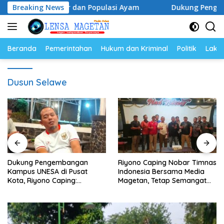
Langsung
Harga Telur dan Populasi Ayam
Breaking News
Dukung Pengembangan K
ke
konten
Beranda
Pemerintahan
Hukum dan Kriminal
Politik
Lakal
Dusun Selawe
Dukung Pengembangan
Riyono Caping Nobar Timnas
Kampus UNESA di Pusat
Indonesia Bersama Media
Kota, Riyono Caping:
Magetan, Tetap Semangat
Tingkatkan SDM dan
Meski Garuda Gagal Lolos
Gerakkan Ekonomi Magetan