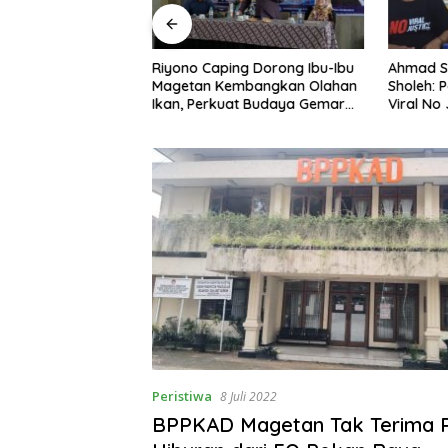
ng Nobar Timnas
Riyono Caping Dorong Ibu-Ibu
Ahmad S
ersama Media
Magetan Kembangkan Olahan
Sholeh: 
etap Semangat
Ikan, Perkuat Budaya Gemar
Viral No 
a Gagal Lolos
Makan Ikan
Berpula
Peristiwa
8 Juli 2022
BPPKAD Magetan Tak Terima 