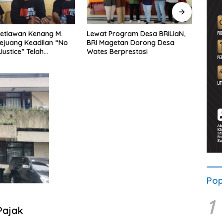
etiawan Kenang M.
Lewat Program Desa BRILiaN,
Noorb
Pejuang Keadilan “No
BRI Magetan Dorong Desa
Perad
Justice” Telah
Wates Berprestasi
2026–
ng
Pend
Pop
1
Pajak