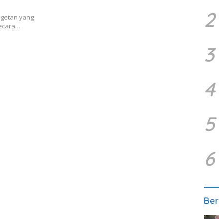
2
getan yang
secara…
3
4
5
6
Ber