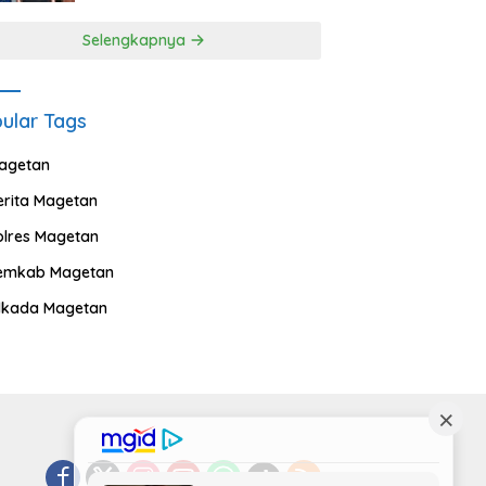
Selengkapnya
ular Tags
agetan
erita Magetan
olres Magetan
emkab Magetan
ilkada Magetan