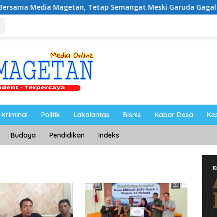
agetan, Tetap Semangat Meski Garuda Gagal Lolos
Riy
Kriminal
Politik
Lakalantas
Bisnis
Kabar Desa
Ke
Budaya
Pendidikan
Indeks