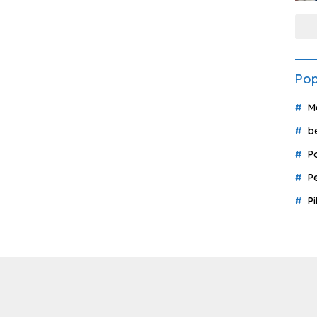
Pop
M
b
P
P
P