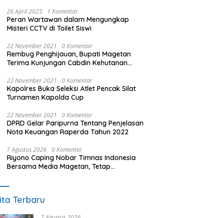
26 April 2025
1 Komentar
Peran Wartawan dalam Mengungkap
Misteri CCTV di Toilet Siswi
22 November 2021
0 Komentar
Rembug Penghijauan, Bupati Magetan
Terima Kunjungan Cabdin Kehutanan
Jatim
22 November 2021
0 Komentar
Kapolres Buka Seleksi Atlet Pencak Silat
Turnamen Kapolda Cup
22 November 2021
0 Komentar
DPRD Gelar Paripurna Tentang Penjelasan
Nota Keuangan Raperda Tahun 2022
7 Agustus 2026
0 Komentar
Riyono Caping Nobar Timnas Indonesia
Bersama Media Magetan, Tetap
Semangat Meski Garuda Gagal Lolos
ita Terbaru
7 Agustus 2026