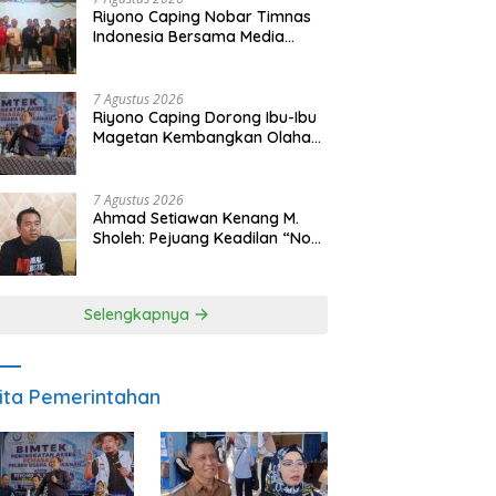
Riyono Caping Nobar Timnas
Indonesia Bersama Media
Magetan, Tetap Semangat
Meski Garuda Gagal Lolos
7 Agustus 2026
Riyono Caping Dorong Ibu-Ibu
Magetan Kembangkan Olahan
Ikan, Perkuat Budaya Gemar
Makan Ikan
7 Agustus 2026
Ahmad Setiawan Kenang M.
Sholeh: Pejuang Keadilan “No
Viral No Justice” Telah
Berpulang
Selengkapnya
ita Pemerintahan