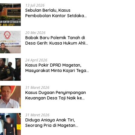
13 Juli 2026
Sebulan Berlalu, Kasus
Pembobolan Kantor Setdakab
Magetan Masih Misterius
20 Mei 2026
Babak Baru Polemik Tanah di
Desa Gerih: Kuasa Hukum Ahli
Waris Siapkan Opsi Gugatan
dan Audiensi ke Bupati
24 April 2026
Kasus Pokir DPRD Magetan,
Masyarakat Minta Kajari Tegak
Lurus dan Tidak Tebang Pilih
31 Maret 2026
Kasus Dugaan Penyimpangan
Keuangan Desa Taji Naik ke
Penyidikan, Polres Magetan
Mulai Hitung Kerugian Negara
31 Maret 2026
Diduga Aniaya Anak Tiri,
Seorang Pria di Magetan
Dilaporkan ke Polisi