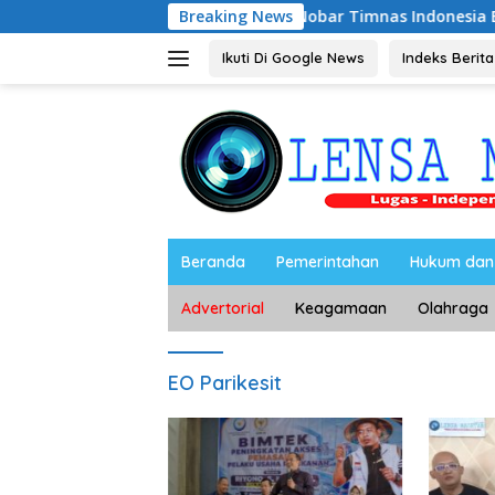
Langsung
Riyono Caping Nobar Timnas Indonesia Bersama Media M
Breaking News
ke
konten
Ikuti Di Google News
Indeks Berita
Beranda
Pemerintahan
Hukum dan 
Advertorial
Keagamaan
Olahraga
EO Parikesit