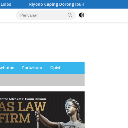
ono Caping Dorong Ibu-Ibu Magetan Kembangkan Olahan Ikan,
sehatan
Pariwisata
Opini