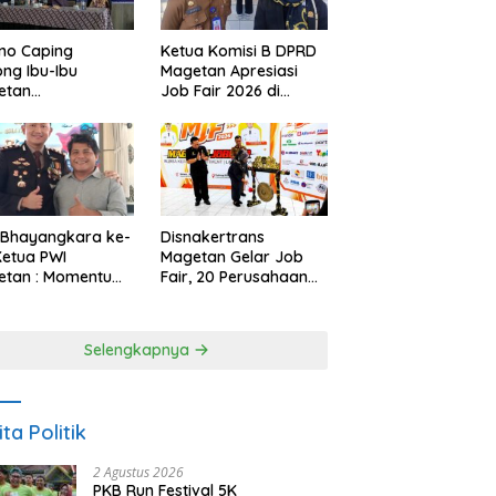
no Caping
Ketua Komisi B DPRD
ng Ibu-Ibu
Magetan Apresiasi
etan
Job Fair 2026 di
bangkan Olahan
Tengah Efisiensi
, Perkuat Budaya
Anggaran
ar Makan Ikan
 Bhayangkara ke-
Disnakertrans
Ketua PWI
Magetan Gelar Job
etan : Momentum
Fair, 20 Perusahaan
i Perkuat
Sediakan 2.159
rcayaan Publik
Lowongan Kerja
Selengkapnya
ita Politik
2 Agustus 2026
PKB Run Festival 5K