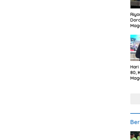
Riyo
Doro
Mag
Kem
Ikan
Gem
Hari
80, 
Mag
Polr
Kepe
Ber