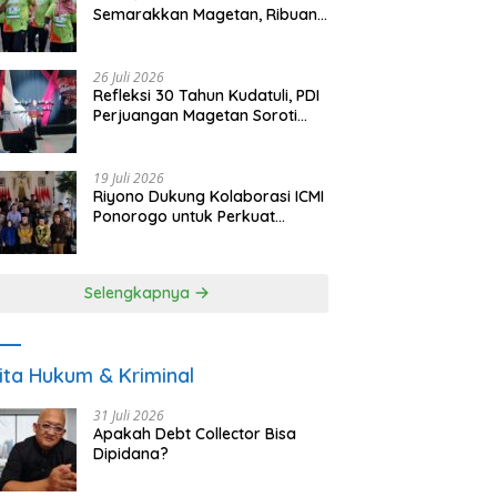
Semarakkan Magetan, Ribuan
Pelari Rayakan HUT ke-28 PKB
26 Juli 2026
Refleksi 30 Tahun Kudatuli, PDI
Perjuangan Magetan Soroti
Ancaman Demokrasi dan
Tuntut Keadilan Korban
19 Juli 2026
Riyono Dukung Kolaborasi ICMI
Ponorogo untuk Perkuat
Ekonomi Kerakyatan dan
UMKM
Selengkapnya
ita Hukum & Kriminal
31 Juli 2026
Apakah Debt Collector Bisa
Dipidana?