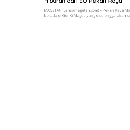
Hiburan dari EO Pekan Raya
MAGETAN (Lensamagetan.com) – Pekan Raya Ma
berada di Gor Ki Mageti yang diselenggarakan 