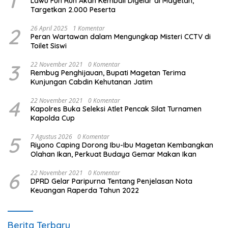
1
Lawu Fun Run Akan Kembali Digelar di Magetan,
Targetkan 2.000 Peserta
2
26 April 2025
1 Komentar
Peran Wartawan dalam Mengungkap Misteri CCTV di
Toilet Siswi
3
22 November 2021
0 Komentar
Rembug Penghijauan, Bupati Magetan Terima
Kunjungan Cabdin Kehutanan Jatim
4
22 November 2021
0 Komentar
Kapolres Buka Seleksi Atlet Pencak Silat Turnamen
Kapolda Cup
5
7 Agustus 2026
0 Komentar
Riyono Caping Dorong Ibu-Ibu Magetan Kembangkan
Olahan Ikan, Perkuat Budaya Gemar Makan Ikan
6
22 November 2021
0 Komentar
DPRD Gelar Paripurna Tentang Penjelasan Nota
Keuangan Raperda Tahun 2022
Berita Terbaru