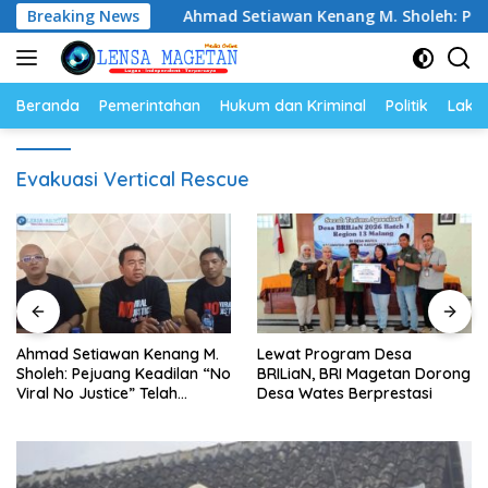
Langsung
kan Ikan
Breaking News
Ahmad Setiawan Kenang M. Sholeh: Pejuang Kea
ke
konten
Beranda
Pemerintahan
Hukum dan Kriminal
Politik
Lakal
Evakuasi Vertical Rescue
Ahmad Setiawan Kenang M.
Lewat Program Desa
Sholeh: Pejuang Keadilan “No
BRILiaN, BRI Magetan Dorong
Viral No Justice” Telah
Desa Wates Berprestasi
Berpulang