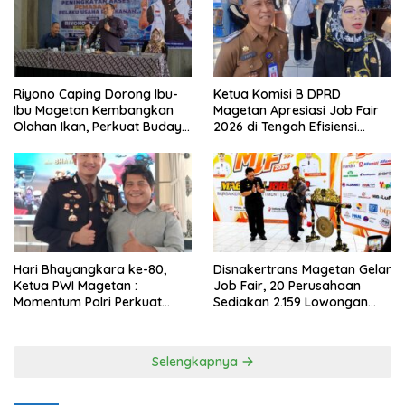
Riyono Caping Dorong Ibu-
Ketua Komisi B DPRD
Ibu Magetan Kembangkan
Magetan Apresiasi Job Fair
Olahan Ikan, Perkuat Budaya
2026 di Tengah Efisiensi
Gemar Makan Ikan
Anggaran
Hari Bhayangkara ke-80,
Disnakertrans Magetan Gelar
Ketua PWI Magetan :
Job Fair, 20 Perusahaan
Momentum Polri Perkuat
Sediakan 2.159 Lowongan
Kepercayaan Publik
Kerja
Selengkapnya