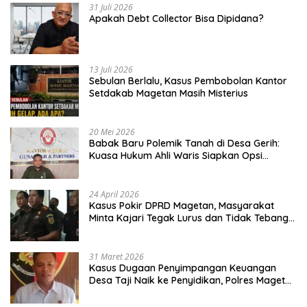
31 Juli 2026
Apakah Debt Collector Bisa Dipidana?
13 Juli 2026
Sebulan Berlalu, Kasus Pembobolan Kantor
Setdakab Magetan Masih Misterius
20 Mei 2026
Babak Baru Polemik Tanah di Desa Gerih:
Kuasa Hukum Ahli Waris Siapkan Opsi
Gugatan dan Audiensi ke Bupati
24 April 2026
Kasus Pokir DPRD Magetan, Masyarakat
Minta Kajari Tegak Lurus dan Tidak Tebang
Pilih
31 Maret 2026
Kasus Dugaan Penyimpangan Keuangan
Desa Taji Naik ke Penyidikan, Polres Magetan
Mulai Hitung Kerugian Negara