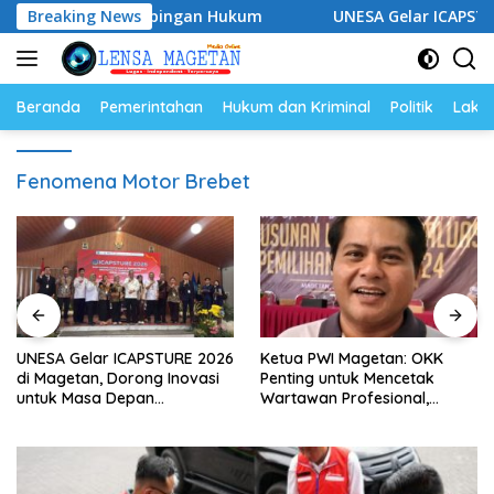
Langsung
kuat Pendampingan Hukum
Breaking News
UNESA Gelar ICAPSTURE 2026 
ke
konten
Beranda
Pemerintahan
Hukum dan Kriminal
Politik
Lakal
Fenomena Motor Brebet
UNESA Gelar ICAPSTURE 2026
Ketua PWI Magetan: OKK
di Magetan, Dorong Inovasi
Penting untuk Mencetak
untuk Masa Depan
Wartawan Profesional,
Berkelanjutan
Berintegritas dan Terpercaya