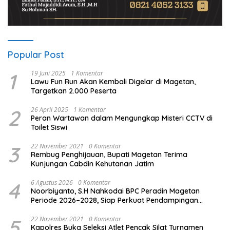
Popular Post
1
19 Juni 2025
1 Komentar
Lawu Fun Run Akan Kembali Digelar di Magetan,
Targetkan 2.000 Peserta
2
26 April 2025
1 Komentar
Peran Wartawan dalam Mengungkap Misteri CCTV di
Toilet Siswi
3
22 November 2021
0 Komentar
Rembug Penghijauan, Bupati Magetan Terima
Kunjungan Cabdin Kehutanan Jatim
4
6 Agustus 2026
0 Komentar
Noorbiyanto, S.H Nahkodai BPC Peradin Magetan
Periode 2026–2028, Siap Perkuat Pendampingan
Hukum
5
22 November 2021
0 Komentar
Kapolres Buka Seleksi Atlet Pencak Silat Turnamen