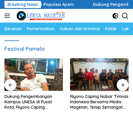
Langsung
a Telur dan Populasi Ayam
Breaking News
Dukung Pengembangan Kampu
ke
konten
Beranda
Pemerintahan
Hukum dan Kriminal
Politik
Lakal
Festival Pamelo
Dukung Pengembangan
Riyono Caping Nobar Timnas
Kampus UNESA di Pusat
Indonesia Bersama Media
Kota, Riyono Caping:
Magetan, Tetap Semangat
Tingkatkan SDM dan
Meski Garuda Gagal Lolos
Gerakkan Ekonomi Magetan