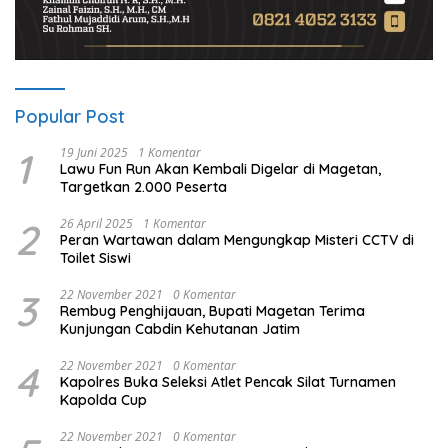
Popular Post
1
19 Juni 2025
1 Komentar
Lawu Fun Run Akan Kembali Digelar di Magetan,
Targetkan 2.000 Peserta
2
26 April 2025
1 Komentar
Peran Wartawan dalam Mengungkap Misteri CCTV di
Toilet Siswi
3
22 November 2021
0 Komentar
Rembug Penghijauan, Bupati Magetan Terima
Kunjungan Cabdin Kehutanan Jatim
4
22 November 2021
0 Komentar
Kapolres Buka Seleksi Atlet Pencak Silat Turnamen
Kapolda Cup
22 November 2021
0 Komentar