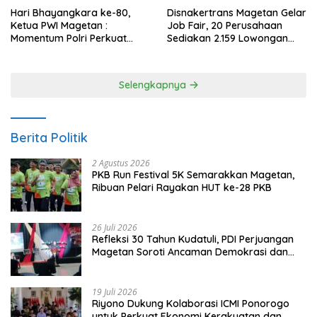
Hari Bhayangkara ke-80,
Disnakertrans Magetan Gelar
Ketua PWI Magetan :
Job Fair, 20 Perusahaan
Momentum Polri Perkuat
Sediakan 2.159 Lowongan
Kepercayaan Publik
Kerja
Selengkapnya
Berita Politik
2 Agustus 2026
PKB Run Festival 5K Semarakkan Magetan,
Ribuan Pelari Rayakan HUT ke-28 PKB
26 Juli 2026
Refleksi 30 Tahun Kudatuli, PDI Perjuangan
Magetan Soroti Ancaman Demokrasi dan
Tuntut Keadilan Korban
19 Juli 2026
Riyono Dukung Kolaborasi ICMI Ponorogo
untuk Perkuat Ekonomi Kerakyatan dan