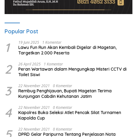
Popular Post
1
19 Juni 2025
1 Komentar
Lawu Fun Run Akan Kembali Digelar di Magetan,
Targetkan 2.000 Peserta
2
26 April 2025
1 Komentar
Peran Wartawan dalam Mengungkap Misteri CCTV di
Toilet Siswi
3
22 November 2021
0 Komentar
Rembug Penghijauan, Bupati Magetan Terima
Kunjungan Cabdin Kehutanan Jatim
4
22 November 2021
0 Komentar
Kapolres Buka Seleksi Atlet Pencak Silat Turnamen
Kapolda Cup
5
22 November 2021
0 Komentar
DPRD Gelar Paripurna Tentang Penjelasan Nota