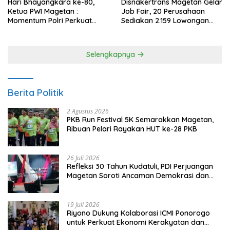
Hari Bhayangkara ke-80,
Disnakertrans Magetan Gelar
Ketua PWI Magetan :
Job Fair, 20 Perusahaan
Momentum Polri Perkuat
Sediakan 2.159 Lowongan
Kepercayaan Publik
Kerja
Selengkapnya
Berita Politik
2 Agustus 2026
PKB Run Festival 5K Semarakkan Magetan,
Ribuan Pelari Rayakan HUT ke-28 PKB
26 Juli 2026
Refleksi 30 Tahun Kudatuli, PDI Perjuangan
Magetan Soroti Ancaman Demokrasi dan
Tuntut Keadilan Korban
19 Juli 2026
Riyono Dukung Kolaborasi ICMI Ponorogo
untuk Perkuat Ekonomi Kerakyatan dan