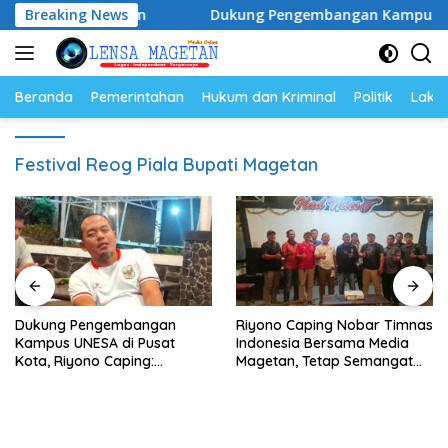
Langsung
pulasi Ayam
Breaking News
Dukung Pengembangan Kampus UNESA di Pu
ke
konten
Beranda
Pemerintahan
Hukum dan Kriminal
Politik
Lakal
Festival Reog Piala Bupati Magetan
Dukung Pengembangan
Riyono Caping Nobar Timnas
Kampus UNESA di Pusat
Indonesia Bersama Media
Kota, Riyono Caping:
Magetan, Tetap Semangat
Tingkatkan SDM dan
Meski Garuda Gagal Lolos
Gerakkan Ekonomi Magetan