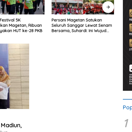
Festival 5K
Persani Magetan Satukan
P3-TG
kan Magetan, Ribuan
Seluruh Sanggar Lewat Senam
Publi
ayakan HUT ke-28 PKB
Bersama, Suhardi: Ini Wujud
Peri
Solidaritas
Proy
Pop
1
 Madiun,