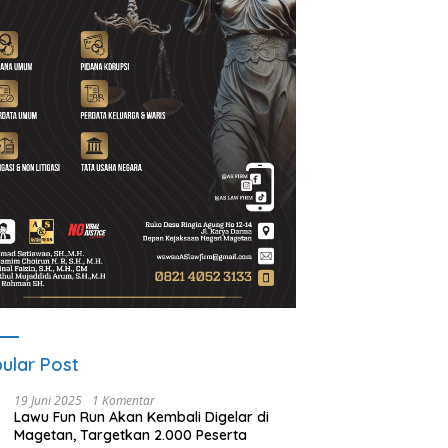
AI Sidokerto Disorot,
Dana Guyub Rukun Program
A
k Tunggu BBWS Turun
Bupati-Wakil Bupati Magetan
D
ksa Dugaan Kejanggalan
Mulai Dirasakan Warga Desa
ek
Wates
ular Post
19 Juni 2025
1 Komentar
Lawu Fun Run Akan Kembali Digelar di
Magetan, Targetkan 2.000 Peserta