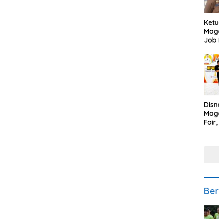
Ketu
Mage
Job 
Teng
Ang
Disn
Mage
Fair
Sedi
Low
Ber