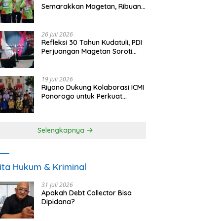
Semarakkan Magetan, Ribuan
Pelari Rayakan HUT ke-28 PKB
26 Juli 2026
Refleksi 30 Tahun Kudatuli, PDI
Perjuangan Magetan Soroti
Ancaman Demokrasi dan
Tuntut Keadilan Korban
19 Juli 2026
Riyono Dukung Kolaborasi ICMI
Ponorogo untuk Perkuat
Ekonomi Kerakyatan dan
UMKM
Selengkapnya
ita Hukum & Kriminal
31 Juli 2026
Apakah Debt Collector Bisa
Dipidana?