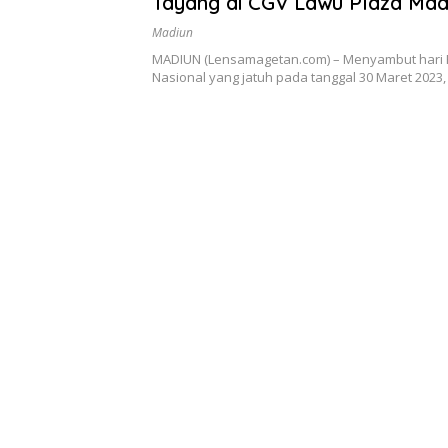
Tayang di CGV Lawu Plaza Mad
Madiun
MADIUN (Lensamagetan.com) – Menyambut hari 
Nasional yang jatuh pada tanggal 30 Maret 2023