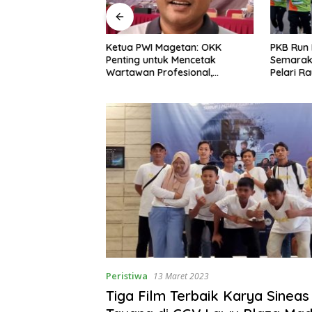
 ICAPSTURE 2026
Ketua PWI Magetan: OKK
PKB Run 
 Dorong Inovasi
Penting untuk Mencetak
Semarak
 Depan
Wartawan Profesional,
Pelari R
an
Berintegritas dan Terpercaya
Peristiwa
13 Maret 2023
Tiga Film Terbaik Karya Sineas