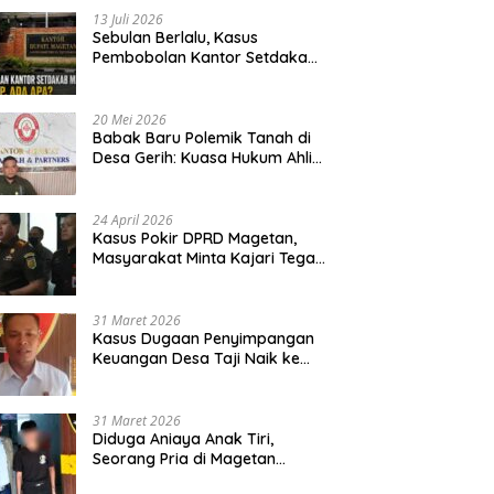
13 Juli 2026
Sebulan Berlalu, Kasus
Pembobolan Kantor Setdakab
Magetan Masih Misterius
20 Mei 2026
Babak Baru Polemik Tanah di
Desa Gerih: Kuasa Hukum Ahli
Waris Siapkan Opsi Gugatan
dan Audiensi ke Bupati
24 April 2026
Kasus Pokir DPRD Magetan,
Masyarakat Minta Kajari Tegak
Lurus dan Tidak Tebang Pilih
31 Maret 2026
Kasus Dugaan Penyimpangan
Keuangan Desa Taji Naik ke
Penyidikan, Polres Magetan
Mulai Hitung Kerugian Negara
31 Maret 2026
Diduga Aniaya Anak Tiri,
Seorang Pria di Magetan
Dilaporkan ke Polisi