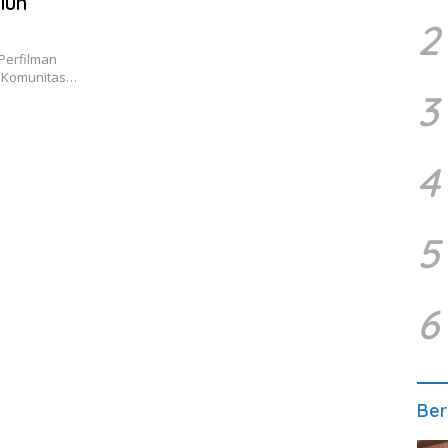
iun
2
Perfilman
, Komunitas…
3
4
5
6
Ber