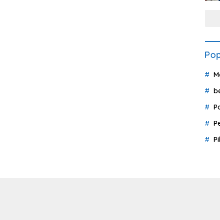
Pop
M
b
P
P
P