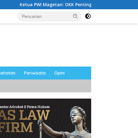
PWI Magetan: OKK Penting untuk Mencetak Wartawan Profesiona
sehatan
Pariwisata
Opini