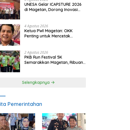
UNESA Gelar ICAPSTURE 2026
di Magetan, Dorong Inovasi
untuk Masa Depan
Berkelanjutan
4 Agustus 2026
Ketua PWI Magetan: OKK
Penting untuk Mencetak
Wartawan Profesional,
Berintegritas dan Terpercaya
2 Agustus 2026
PKB Run Festival 5K
Semarakkan Magetan, Ribuan
Pelari Rayakan HUT ke-28 PKB
Selengkapnya
ita Pemerintahan