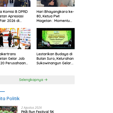
a Komisi B DPRD
Hari Bhayangkara ke-
tan Apresiasi
80, Ketua PWI
Fair 2026 di
Magetan : Momentum
ah Efisiensi
Polri Perkuat
garan
Kepercayaan Publik
akertrans
Lestarikan Budaya di
tan Gelar Job
Bulan Suro, Kelurahan
, 20 Perusahaan
Sukowinangun Gelar
akan 2.159
Ketoprak Suko
ongan Kerja
Budoyo
Selengkapnya
ita Politik
2 Agustus 2026
PKB Run Festival 5K