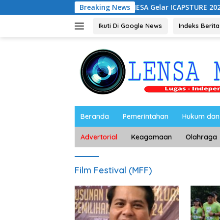
Langsung
UNESA Gelar ICAPSTURE 2026 di Magetan, 
Breaking News
ke
konten
Ikuti Di Google News
Indeks Berita
Beranda
Pemerintahan
Hukum dan 
Advertorial
Keagamaan
Olahraga
Film Festival (MFF)