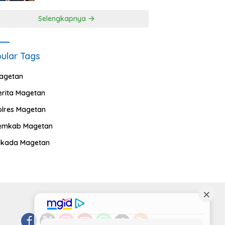
Selengkapnya
ular Tags
agetan
erita Magetan
olres Magetan
emkab Magetan
ilkada Magetan