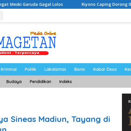
los
Riyono Caping Dorong Ibu-Ibu Magetan Kembangka
Kriminal
Politik
Lakalantas
Bisnis
Kabar Desa
Ke
Budaya
Pendidikan
Indeks
ya Sineas Madiun, Tayang di
un