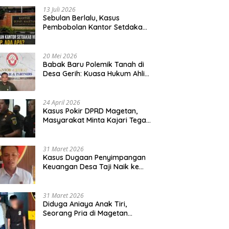
13 Juli 2026
Sebulan Berlalu, Kasus
Pembobolan Kantor Setdakab
Magetan Masih Misterius
20 Mei 2026
Babak Baru Polemik Tanah di
Desa Gerih: Kuasa Hukum Ahli
Waris Siapkan Opsi Gugatan
dan Audiensi ke Bupati
24 April 2026
Kasus Pokir DPRD Magetan,
Masyarakat Minta Kajari Tegak
Lurus dan Tidak Tebang Pilih
31 Maret 2026
Kasus Dugaan Penyimpangan
Keuangan Desa Taji Naik ke
Penyidikan, Polres Magetan
Mulai Hitung Kerugian Negara
31 Maret 2026
Diduga Aniaya Anak Tiri,
Seorang Pria di Magetan
Dilaporkan ke Polisi