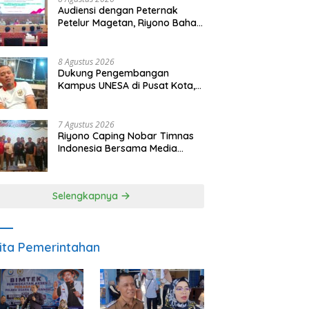
Audiensi dengan Peternak
Petelur Magetan, Riyono Bahas
Stabilitas Harga Telur dan
Populasi Ayam
8 Agustus 2026
Dukung Pengembangan
Kampus UNESA di Pusat Kota,
Riyono Caping: Tingkatkan
SDM dan Gerakkan Ekonomi
Magetan
7 Agustus 2026
Riyono Caping Nobar Timnas
Indonesia Bersama Media
Magetan, Tetap Semangat
Meski Garuda Gagal Lolos
Selengkapnya
ita Pemerintahan