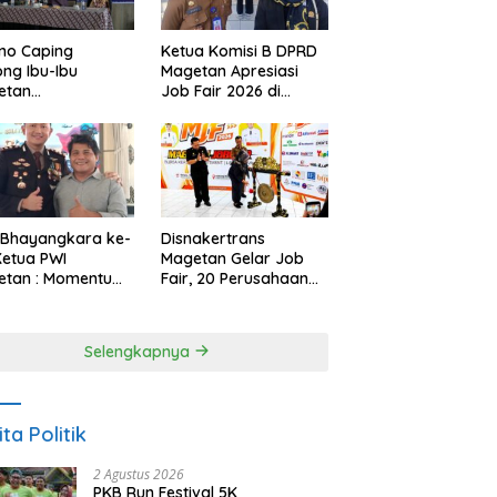
Ketua Komisi B DPRD
no Caping
Magetan Apresiasi
ng Ibu-Ibu
Job Fair 2026 di
etan
Tengah Efisiensi
bangkan Olahan
Anggaran
, Perkuat Budaya
ar Makan Ikan
 Bhayangkara ke-
Disnakertrans
Ketua PWI
Magetan Gelar Job
etan : Momentum
Fair, 20 Perusahaan
i Perkuat
Sediakan 2.159
rcayaan Publik
Lowongan Kerja
Selengkapnya
ita Politik
2 Agustus 2026
PKB Run Festival 5K