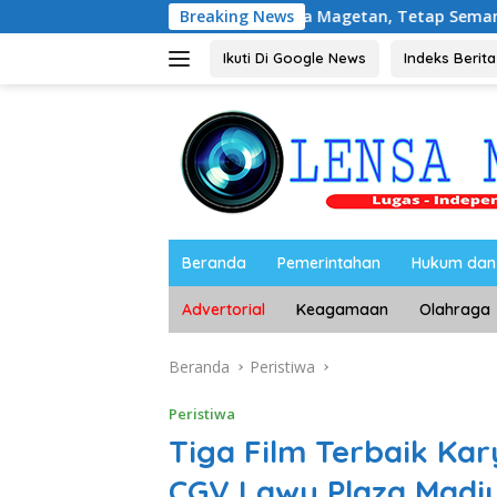
Langsung
rsama Media Magetan, Tetap Semangat Meski Garuda Gagal Lo
Breaking News
ke
konten
Ikuti Di Google News
Indeks Berita
Beranda
Pemerintahan
Hukum dan 
Advertorial
Keagamaan
Olahraga
Beranda
Peristiwa
Peristiwa
Tiga Film Terbaik Kar
CGV Lawu Plaza Madi