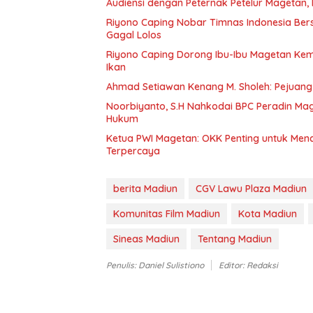
Audiensi dengan Peternak Petelur Magetan, 
Riyono Caping Nobar Timnas Indonesia Be
Gagal Lolos
Riyono Caping Dorong Ibu-Ibu Magetan Ke
Ikan
Ahmad Setiawan Kenang M. Sholeh: Pejuang K
Noorbiyanto, S.H Nahkodai BPC Peradin Ma
Hukum
Ketua PWI Magetan: OKK Penting untuk Menc
Terpercaya
berita Madiun
CGV Lawu Plaza Madiun
Komunitas Film Madiun
Kota Madiun
Sineas Madiun
Tentang Madiun
Penulis: Daniel Sulistiono
Editor: Redaksi