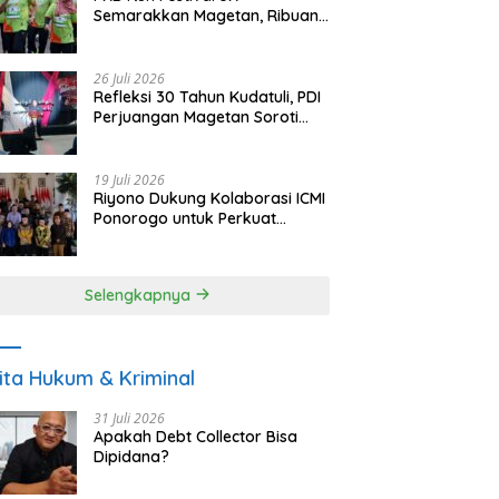
Semarakkan Magetan, Ribuan
Pelari Rayakan HUT ke-28 PKB
26 Juli 2026
Refleksi 30 Tahun Kudatuli, PDI
Perjuangan Magetan Soroti
Ancaman Demokrasi dan
Tuntut Keadilan Korban
19 Juli 2026
Riyono Dukung Kolaborasi ICMI
Ponorogo untuk Perkuat
Ekonomi Kerakyatan dan
UMKM
Selengkapnya
ita Hukum & Kriminal
31 Juli 2026
Apakah Debt Collector Bisa
Dipidana?