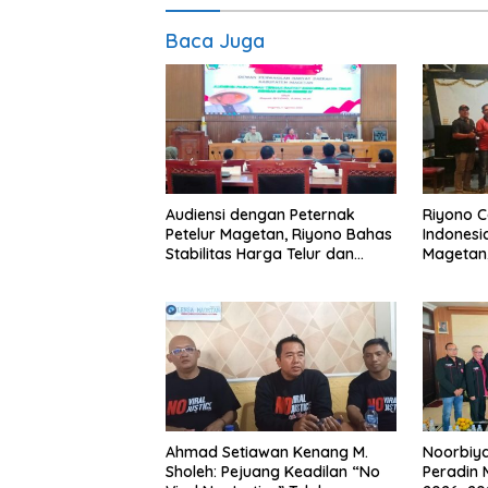
Baca Juga
Audiensi dengan Peternak
Riyono 
Petelur Magetan, Riyono Bahas
Indonesi
Stabilitas Harga Telur dan
Magetan
Populasi Ayam
Meski Ga
Ahmad Setiawan Kenang M.
Noorbiya
Sholeh: Pejuang Keadilan “No
Peradin 