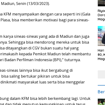
 Madiun, Senin (13/03/2023).
Riyo
ua KFM menyampaikan dengan cara seperti ini (Gala
Doro
Mag
Plasa, bisa memberikan motivasi bagi para sineas-
Kem
Ikan
Gem
ilm karya sineas-sineas yang ada di Madiun dan juga
innya. Sehingga bisa mendorong mereka untuk bisa
 bisa ditayangkan di CGV bukan suatu hal yang
Hari
 Terimakasih kepada Pemkot Madiun telah membantu
80, 
Mag
ari Badan Perfilman Indonesia (BPI),” tuturnya.
Polr
Kepe
s-sineas lainnya bisa ikut bergabung di
bisa saling bertukar pikiran untuk bisa
 dinikmati masyarakat luas serta bisa menggelar
Ber
abung dalam KFM bisa lebih berkembang lagi. Untuk
rang dan tidak menutup kemungkinan untuk terus