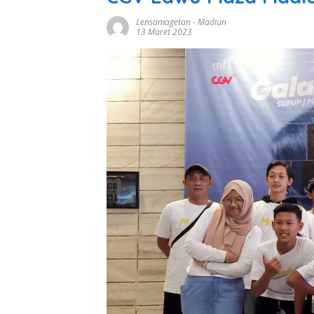
Lensamagetan
-
Madiun
13 Maret 2023