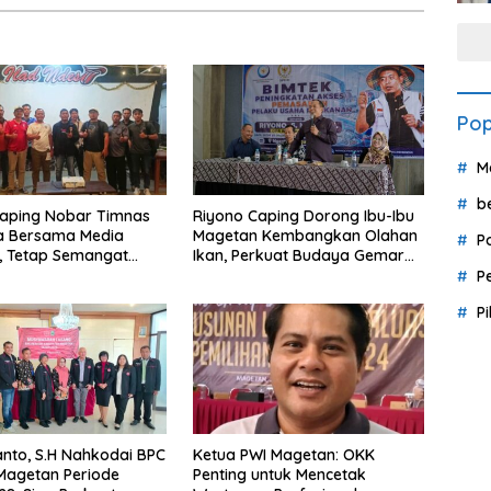
Pop
M
b
Caping Nobar Timnas
Riyono Caping Dorong Ibu-Ibu
a Bersama Media
Magetan Kembangkan Olahan
P
, Tetap Semangat
Ikan, Perkuat Budaya Gemar
ruda Gagal Lolos
Makan Ikan
P
P
nto, S.H Nahkodai BPC
Ketua PWI Magetan: OKK
Magetan Periode
Penting untuk Mencetak