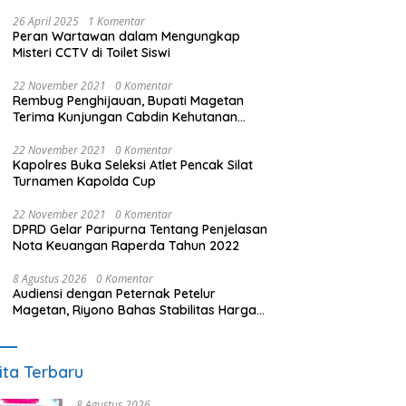
26 April 2025
1 Komentar
Peran Wartawan dalam Mengungkap
Misteri CCTV di Toilet Siswi
22 November 2021
0 Komentar
Rembug Penghijauan, Bupati Magetan
Terima Kunjungan Cabdin Kehutanan
Jatim
22 November 2021
0 Komentar
Kapolres Buka Seleksi Atlet Pencak Silat
Turnamen Kapolda Cup
22 November 2021
0 Komentar
DPRD Gelar Paripurna Tentang Penjelasan
Nota Keuangan Raperda Tahun 2022
8 Agustus 2026
0 Komentar
Audiensi dengan Peternak Petelur
Magetan, Riyono Bahas Stabilitas Harga
Telur dan Populasi Ayam
ita Terbaru
8 Agustus 2026