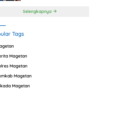
Selengkapnya
ular Tags
agetan
erita Magetan
olres Magetan
emkab Magetan
ilkada Magetan