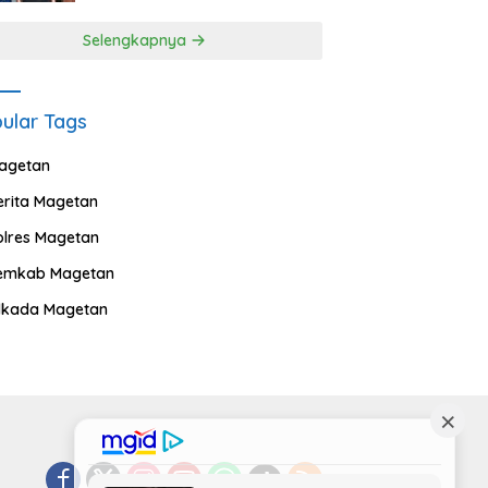
Selengkapnya
ular Tags
agetan
erita Magetan
olres Magetan
emkab Magetan
ilkada Magetan