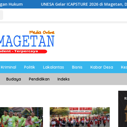
UNESA Gelar ICAPSTURE 2026 di Magetan, Dorong Inovasi u
Kriminal
Politik
Lakalantas
Bisnis
Kabar Desa
Ke
Budaya
Pendidikan
Indeks