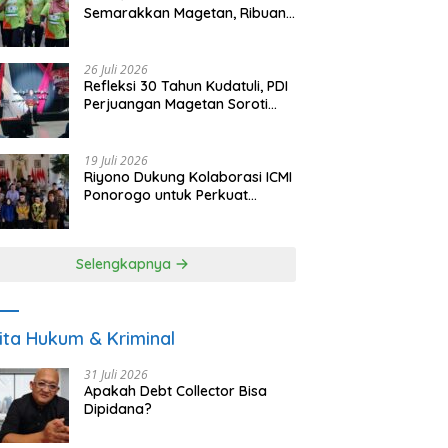
Semarakkan Magetan, Ribuan
Pelari Rayakan HUT ke-28 PKB
26 Juli 2026
Refleksi 30 Tahun Kudatuli, PDI
Perjuangan Magetan Soroti
Ancaman Demokrasi dan
Tuntut Keadilan Korban
19 Juli 2026
Riyono Dukung Kolaborasi ICMI
Ponorogo untuk Perkuat
Ekonomi Kerakyatan dan
UMKM
Selengkapnya
ita Hukum & Kriminal
31 Juli 2026
Apakah Debt Collector Bisa
Dipidana?