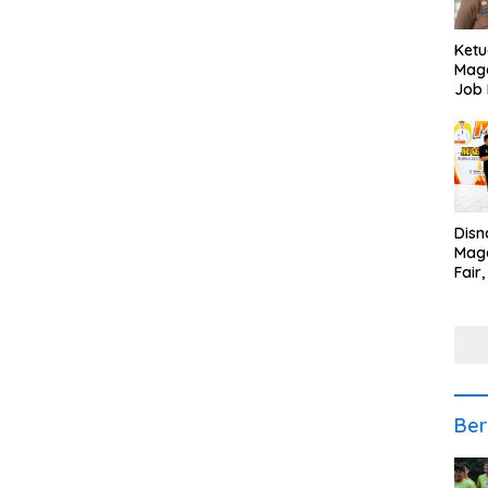
Ketu
Mage
Job 
Teng
Ang
Disn
Mage
Fair
Sedi
Low
Ber