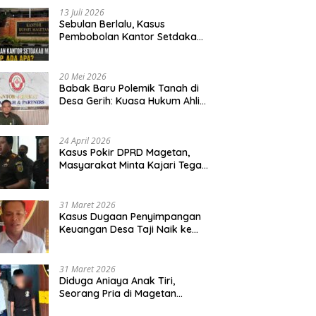
13 Juli 2026
Sebulan Berlalu, Kasus
Pembobolan Kantor Setdakab
Magetan Masih Misterius
20 Mei 2026
Babak Baru Polemik Tanah di
Desa Gerih: Kuasa Hukum Ahli
Waris Siapkan Opsi Gugatan
dan Audiensi ke Bupati
24 April 2026
Kasus Pokir DPRD Magetan,
Masyarakat Minta Kajari Tegak
Lurus dan Tidak Tebang Pilih
31 Maret 2026
Kasus Dugaan Penyimpangan
Keuangan Desa Taji Naik ke
Penyidikan, Polres Magetan
Mulai Hitung Kerugian Negara
31 Maret 2026
Diduga Aniaya Anak Tiri,
Seorang Pria di Magetan
Dilaporkan ke Polisi