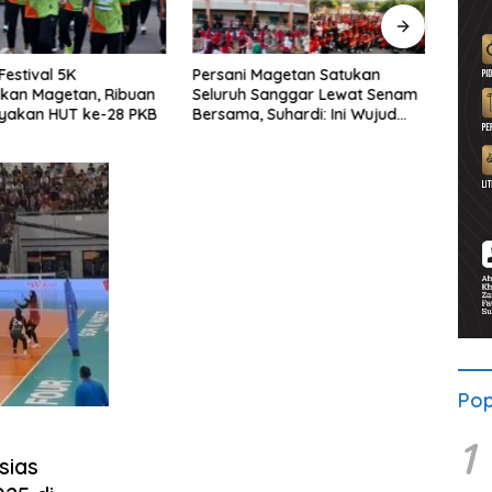
Festival 5K
Persani Magetan Satukan
P3-TG
kan Magetan, Ribuan
Seluruh Sanggar Lewat Senam
Publi
ayakan HUT ke-28 PKB
Bersama, Suhardi: Ini Wujud
Peri
Solidaritas
Proy
Pop
1
sias