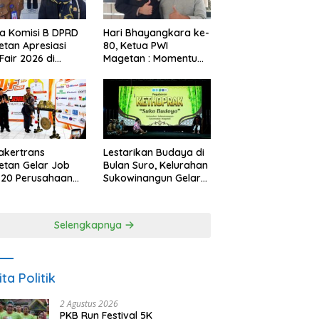
a Komisi B DPRD
Hari Bhayangkara ke-
tan Apresiasi
80, Ketua PWI
Fair 2026 di
Magetan : Momentum
ah Efisiensi
Polri Perkuat
garan
Kepercayaan Publik
akertrans
Lestarikan Budaya di
tan Gelar Job
Bulan Suro, Kelurahan
, 20 Perusahaan
Sukowinangun Gelar
akan 2.159
Ketoprak Suko
ongan Kerja
Budoyo
Selengkapnya
ita Politik
2 Agustus 2026
PKB Run Festival 5K