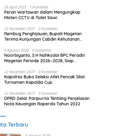
26 April 2025
1 Komentar
Peran Wartawan dalam Mengungkap
Misteri CCTV di Toilet Siswi
22 November 2021
0 Komentar
Rembug Penghijauan, Bupati Magetan
Terima Kunjungan Cabdin Kehutanan
Jatim
6 Agustus 2026
0 Komentar
Noorbiyanto, S.H Nahkodai BPC Peradin
Magetan Periode 2026–2028, Siap
Perkuat Pendampingan Hukum
22 November 2021
0 Komentar
Kapolres Buka Seleksi Atlet Pencak Silat
Turnamen Kapolda Cup
22 November 2021
0 Komentar
DPRD Gelar Paripurna Tentang Penjelasan
Nota Keuangan Raperda Tahun 2022
ita Terbaru
6 Agustus 2026