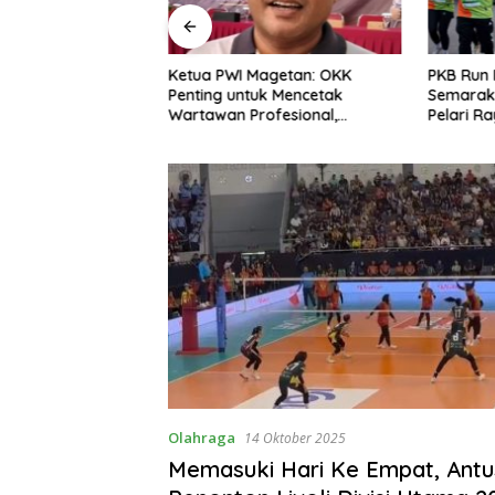
 ICAPSTURE 2026
Ketua PWI Magetan: OKK
PKB Run 
 Dorong Inovasi
Penting untuk Mencetak
Semarak
 Depan
Wartawan Profesional,
Pelari R
an
Berintegritas dan Terpercaya
Olahraga
14 Oktober 2025
Memasuki Hari Ke Empat, Antu