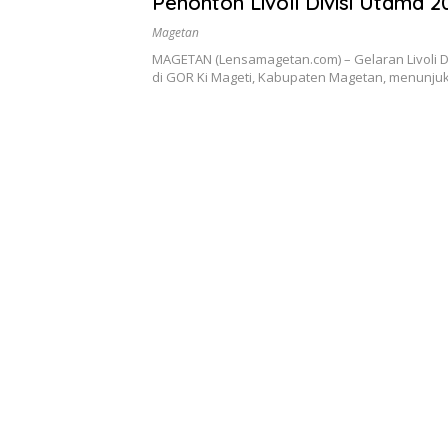
Penonton Livoli Divisi Utama 2
Magetan Meningkat
Magetan
MAGETAN (Lensamagetan.com) – Gelaran Livoli D
di GOR Ki Mageti, Kabupaten Magetan, menunj