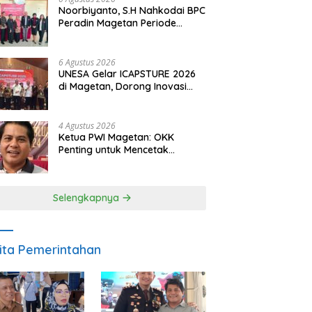
Noorbiyanto, S.H Nahkodai BPC
Peradin Magetan Periode
2026–2028, Siap Perkuat
Pendampingan Hukum
6 Agustus 2026
UNESA Gelar ICAPSTURE 2026
di Magetan, Dorong Inovasi
untuk Masa Depan
Berkelanjutan
4 Agustus 2026
Ketua PWI Magetan: OKK
Penting untuk Mencetak
Wartawan Profesional,
Berintegritas dan Terpercaya
Selengkapnya
ita Pemerintahan