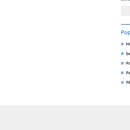
Pop
M
b
P
P
P