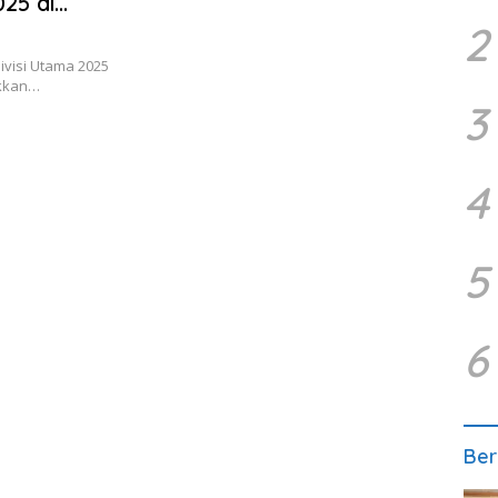
025 di
2
ivisi Utama 2025
ukkan…
3
4
5
6
Ber