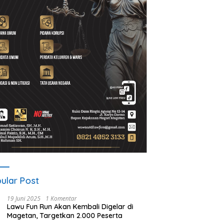
AI Sidokerto Disorot,
Dana Guyub Rukun Program
A
k Tunggu BBWS Turun
Bupati-Wakil Bupati Magetan
D
ksa Dugaan Kejanggalan
Mulai Dirasakan Warga Desa
ek
Wates
ular Post
19 Juni 2025
1 Komentar
Lawu Fun Run Akan Kembali Digelar di
Magetan, Targetkan 2.000 Peserta