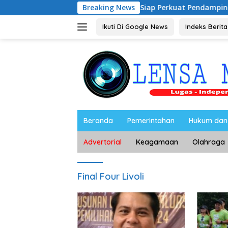
Langsung
tan Periode 2026–2028, Siap Perkuat Pendampingan Hukum
Breaking News
ke
konten
Ikuti Di Google News
Indeks Berita
Beranda
Pemerintahan
Hukum dan 
Advertorial
Keagamaan
Olahraga
Final Four Livoli