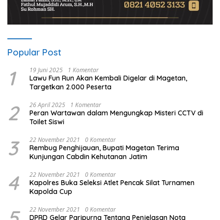
Popular Post
1
19 Juni 2025
1 Komentar
Lawu Fun Run Akan Kembali Digelar di Magetan,
Targetkan 2.000 Peserta
2
26 April 2025
1 Komentar
Peran Wartawan dalam Mengungkap Misteri CCTV di
Toilet Siswi
3
22 November 2021
0 Komentar
Rembug Penghijauan, Bupati Magetan Terima
Kunjungan Cabdin Kehutanan Jatim
4
22 November 2021
0 Komentar
Kapolres Buka Seleksi Atlet Pencak Silat Turnamen
Kapolda Cup
5
22 November 2021
0 Komentar
DPRD Gelar Paripurna Tentang Penjelasan Nota