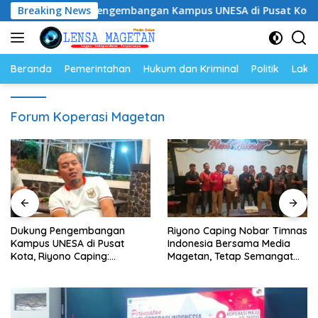
Langsung
Dukung Pengembangan Kampus UNESA di Pusat Kota, Riyono 
Breaking News
ke
konten
Beranda
Pemerintahan
Hukum dan Kriminal
Politik
Lakal
Forum Koperasi Magetan
Dukung Pengembangan
Riyono Caping Nobar Timnas
Kampus UNESA di Pusat
Indonesia Bersama Media
Kota, Riyono Caping:
Magetan, Tetap Semangat
Tingkatkan SDM dan
Meski Garuda Gagal Lolos
Gerakkan Ekonomi Magetan