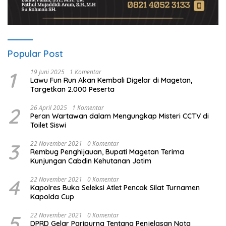
Popular Post
1
19 Juni 2025
1 Komentar
Lawu Fun Run Akan Kembali Digelar di Magetan,
Targetkan 2.000 Peserta
2
26 April 2025
1 Komentar
Peran Wartawan dalam Mengungkap Misteri CCTV di
Toilet Siswi
3
22 November 2021
0 Komentar
Rembug Penghijauan, Bupati Magetan Terima
Kunjungan Cabdin Kehutanan Jatim
4
22 November 2021
0 Komentar
Kapolres Buka Seleksi Atlet Pencak Silat Turnamen
Kapolda Cup
5
22 November 2021
0 Komentar
DPRD Gelar Paripurna Tentang Penjelasan Nota