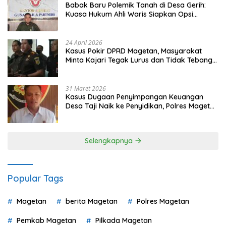
Babak Baru Polemik Tanah di Desa Gerih:
Kuasa Hukum Ahli Waris Siapkan Opsi
Gugatan dan Audiensi ke Bupati
24 April 2026
Kasus Pokir DPRD Magetan, Masyarakat
Minta Kajari Tegak Lurus dan Tidak Tebang
Pilih
31 Maret 2026
Kasus Dugaan Penyimpangan Keuangan
Desa Taji Naik ke Penyidikan, Polres Magetan
Mulai Hitung Kerugian Negara
Selengkapnya
Popular Tags
Magetan
berita Magetan
Polres Magetan
Pemkab Magetan
Pilkada Magetan