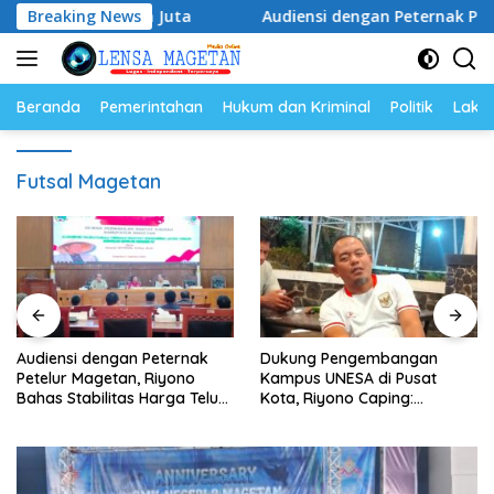
Langsung
ai Ratusan Juta
Breaking News
Audiensi dengan Peternak Petelur Mage
ke
konten
Beranda
Pemerintahan
Hukum dan Kriminal
Politik
Lakal
Futsal Magetan
Audiensi dengan Peternak
Dukung Pengembangan
Petelur Magetan, Riyono
Kampus UNESA di Pusat
Bahas Stabilitas Harga Telur
Kota, Riyono Caping:
dan Populasi Ayam
Tingkatkan SDM dan
Gerakkan Ekonomi Magetan