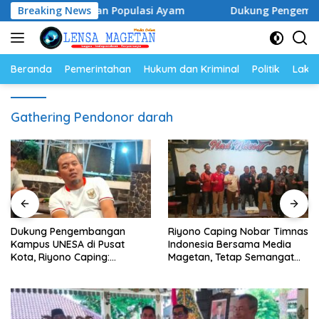
Langsung
rga Telur dan Populasi Ayam
Breaking News
Dukung Pengembangan Kam
ke
konten
Beranda
Pemerintahan
Hukum dan Kriminal
Politik
Lakal
Gathering Pendonor darah
Dukung Pengembangan
Riyono Caping Nobar Timnas
Kampus UNESA di Pusat
Indonesia Bersama Media
Kota, Riyono Caping:
Magetan, Tetap Semangat
Tingkatkan SDM dan
Meski Garuda Gagal Lolos
Gerakkan Ekonomi Magetan