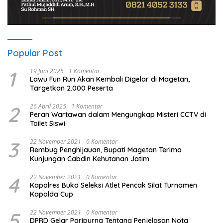
Popular Post
1
19 Juni 2025
1 Komentar
Lawu Fun Run Akan Kembali Digelar di Magetan,
Targetkan 2.000 Peserta
2
26 April 2025
1 Komentar
Peran Wartawan dalam Mengungkap Misteri CCTV di
Toilet Siswi
3
22 November 2021
0 Komentar
Rembug Penghijauan, Bupati Magetan Terima
Kunjungan Cabdin Kehutanan Jatim
4
22 November 2021
0 Komentar
Kapolres Buka Seleksi Atlet Pencak Silat Turnamen
Kapolda Cup
5
22 November 2021
0 Komentar
DPRD Gelar Paripurna Tentang Penjelasan Nota