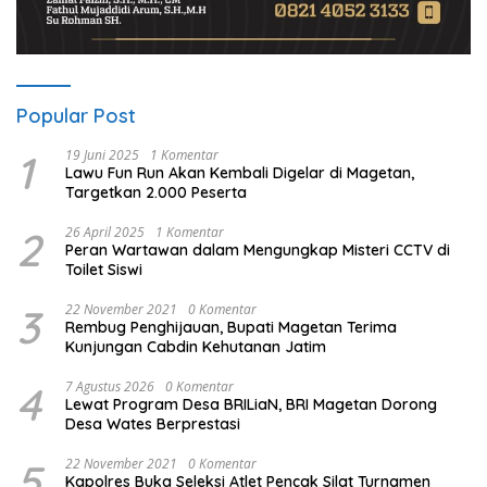
Popular Post
1
19 Juni 2025
1 Komentar
Lawu Fun Run Akan Kembali Digelar di Magetan,
Targetkan 2.000 Peserta
2
26 April 2025
1 Komentar
Peran Wartawan dalam Mengungkap Misteri CCTV di
Toilet Siswi
3
22 November 2021
0 Komentar
Rembug Penghijauan, Bupati Magetan Terima
Kunjungan Cabdin Kehutanan Jatim
4
7 Agustus 2026
0 Komentar
Lewat Program Desa BRILiaN, BRI Magetan Dorong
Desa Wates Berprestasi
5
22 November 2021
0 Komentar
Kapolres Buka Seleksi Atlet Pencak Silat Turnamen