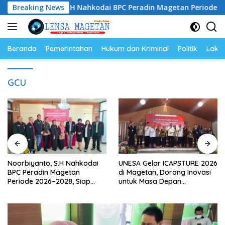
Langsung
orbiyanto, S.H Nahkodai BPC Peradin Magetan Periode 2026–2
Breaking News
ke
konten
Beranda
Pemerintahan
Hukum dan Kriminal
Politik
Lakal
GCU
Noorbiyanto, S.H Nahkodai
UNESA Gelar ICAPSTURE 2026
BPC Peradin Magetan
di Magetan, Dorong Inovasi
Periode 2026–2028, Siap
untuk Masa Depan
Perkuat Pendampingan
Berkelanjutan
Hukum