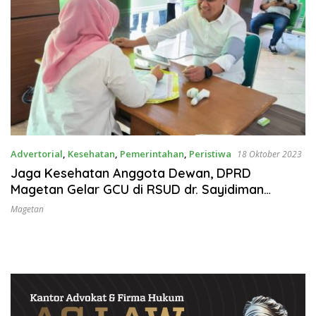
Advertorial
,
Kesehatan
,
Pemerintahan
,
Peristiwa
18 Oktober 2023
Jaga Kesehatan Anggota Dewan, DPRD
Magetan Gelar GCU di RSUD dr. Sayidiman
Magetan
Magetan