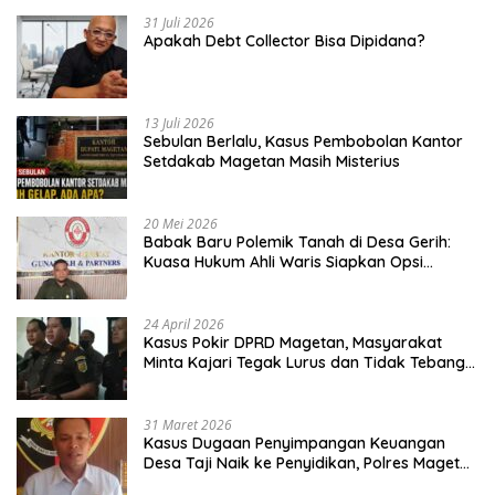
31 Juli 2026
Apakah Debt Collector Bisa Dipidana?
13 Juli 2026
Sebulan Berlalu, Kasus Pembobolan Kantor
Setdakab Magetan Masih Misterius
20 Mei 2026
Babak Baru Polemik Tanah di Desa Gerih:
Kuasa Hukum Ahli Waris Siapkan Opsi
Gugatan dan Audiensi ke Bupati
24 April 2026
Kasus Pokir DPRD Magetan, Masyarakat
Minta Kajari Tegak Lurus dan Tidak Tebang
Pilih
31 Maret 2026
Kasus Dugaan Penyimpangan Keuangan
Desa Taji Naik ke Penyidikan, Polres Magetan
Mulai Hitung Kerugian Negara