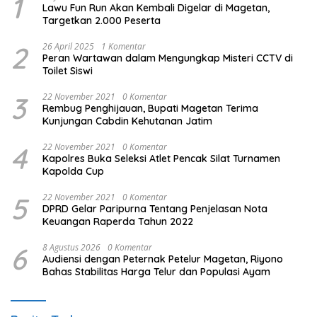
1
Lawu Fun Run Akan Kembali Digelar di Magetan,
Targetkan 2.000 Peserta
2
26 April 2025
1 Komentar
Peran Wartawan dalam Mengungkap Misteri CCTV di
Toilet Siswi
3
22 November 2021
0 Komentar
Rembug Penghijauan, Bupati Magetan Terima
Kunjungan Cabdin Kehutanan Jatim
4
22 November 2021
0 Komentar
Kapolres Buka Seleksi Atlet Pencak Silat Turnamen
Kapolda Cup
5
22 November 2021
0 Komentar
DPRD Gelar Paripurna Tentang Penjelasan Nota
Keuangan Raperda Tahun 2022
6
8 Agustus 2026
0 Komentar
Audiensi dengan Peternak Petelur Magetan, Riyono
Bahas Stabilitas Harga Telur dan Populasi Ayam