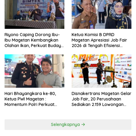
Riyono Caping Dorong Ibu-
Ketua Komisi B DPRD
Ibu Magetan Kembangkan
Magetan Apresiasi Job Fair
Olahan Ikan, Perkuat Budaya
2026 di Tengah Efisiensi
Gemar Makan Ikan
Anggaran
Hari Bhayangkara ke-80,
Disnakertrans Magetan Gelar
Ketua PWI Magetan :
Job Fair, 20 Perusahaan
Momentum Polri Perkuat
Sediakan 2.159 Lowongan
Kepercayaan Publik
Kerja
Selengkapnya