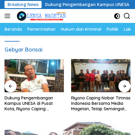
Langsung
yam
Breaking News
Dukung Pengembangan Kampus UNESA di Pusat Kot
ke
konten
Beranda
Pemerintahan
Hukum dan Kriminal
Politik
Lakal
Gebyar Bonsai
Dukung Pengembangan
Riyono Caping Nobar Timnas
Kampus UNESA di Pusat
Indonesia Bersama Media
Kota, Riyono Caping:
Magetan, Tetap Semangat
Tingkatkan SDM dan
Meski Garuda Gagal Lolos
Gerakkan Ekonomi Magetan