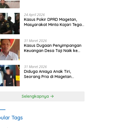
Waris Siapkan Opsi Gugatan
dan Audiensi ke Bupati
24 April 2026
Kasus Pokir DPRD Magetan,
Masyarakat Minta Kajari Tegak
Lurus dan Tidak Tebang Pilih
31 Maret 2026
Kasus Dugaan Penyimpangan
Keuangan Desa Taji Naik ke
Penyidikan, Polres Magetan
Mulai Hitung Kerugian Negara
31 Maret 2026
Diduga Aniaya Anak Tiri,
Seorang Pria di Magetan
Dilaporkan ke Polisi
Selengkapnya
ular Tags