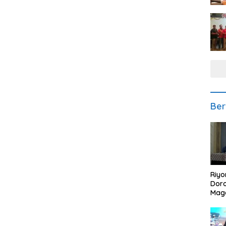
Ber
Riyo
Doro
Mag
Kem
Ikan
Gem