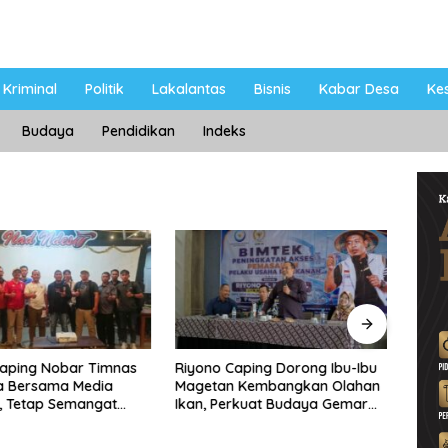
Kriminal
Politik
Lakalantas
Bisnis
Kabar Desa
Ke
Budaya
Pendidikan
Indeks
Caping Nobar Timnas
Riyono Caping Dorong Ibu-Ibu
Ahma
a Bersama Media
Magetan Kembangkan Olahan
Shole
, Tetap Semangat
Ikan, Perkuat Budaya Gemar
Viral
ruda Gagal Lolos
Makan Ikan
Berp