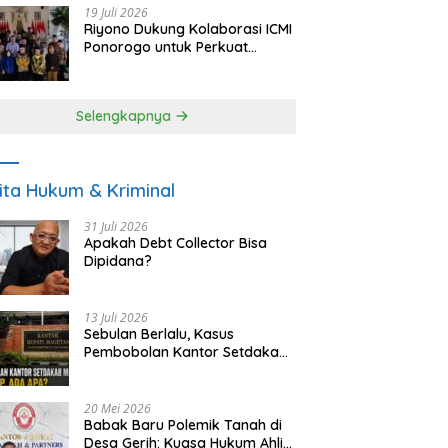
19 Juli 2026
Riyono Dukung Kolaborasi ICMI
Ponorogo untuk Perkuat
Ekonomi Kerakyatan dan
UMKM
Selengkapnya
ita Hukum & Kriminal
31 Juli 2026
Apakah Debt Collector Bisa
Dipidana?
13 Juli 2026
Sebulan Berlalu, Kasus
Pembobolan Kantor Setdakab
Magetan Masih Misterius
20 Mei 2026
Babak Baru Polemik Tanah di
Desa Gerih: Kuasa Hukum Ahli