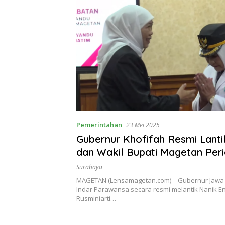
Pemerintahan
23 Mei 2025
Gubernur Khofifah Resmi Lanti
dan Wakil Bupati Magetan Per
2030
Surabaya
MAGETAN (Lensamagetan.com) – Gubernur Jawa 
Indar Parawansa secara resmi melantik Nanik 
Rusminiarti…