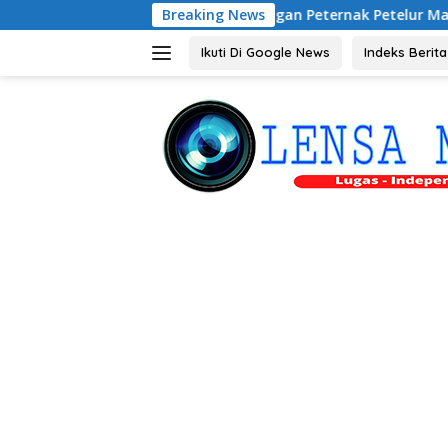
Langsung
Audiensi dengan Peternak Petelur Magetan, Riyono Baha
Breaking News
ke
konten
Ikuti Di Google News
Indeks Berita