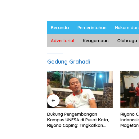
Beranda
Pemerintahan
Hukum dan 
Advertorial
Keagamaan
Olahraga
Gedung Grahadi
ngan Peternak
Dukung Pengembangan
Riyono 
etan, Riyono Bahas
Kampus UNESA di Pusat Kota,
Indonesi
arga Telur dan
Riyono Caping: Tingkatkan
Magetan
am
SDM dan Gerakkan Ekonomi
Meski Ga
Magetan