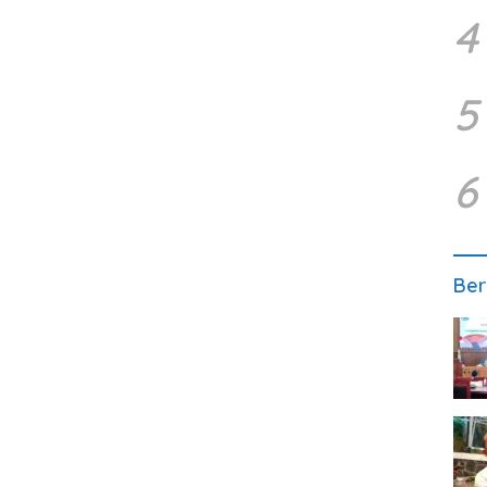
4
5
6
Ber