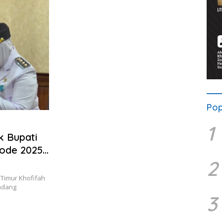
Pop
1
k Bupati
iode 2025-
2
Timur Khofifah
Endang
3