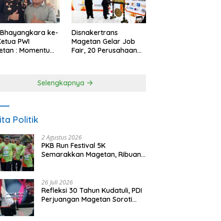
 Bhayangkara ke-
Disnakertrans
Ketua PWI
Magetan Gelar Job
etan : Momentum
Fair, 20 Perusahaan
i Perkuat
Sediakan 2.159
rcayaan Publik
Lowongan Kerja
Selengkapnya
ita Politik
2 Agustus 2026
PKB Run Festival 5K
Semarakkan Magetan, Ribuan
Pelari Rayakan HUT ke-28 PKB
26 Juli 2026
Refleksi 30 Tahun Kudatuli, PDI
Perjuangan Magetan Soroti
Ancaman Demokrasi dan
Tuntut Keadilan Korban