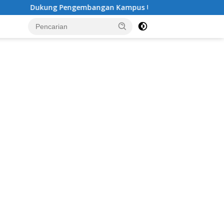
ngembangan Kampus UNESA di Pusat Kota, Riyono Caping: Ti