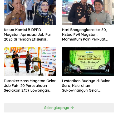
Ketua Komisi B DPRD
Hari Bhayangkara ke-80,
Magetan Apresiasi Job Fair
Ketua PWI Magetan :
2026 di Tengah Efisiensi
Momentum Polri Perkuat
Anggaran
Kepercayaan Publik
Disnakertrans Magetan Gelar
Lestarikan Budaya di Bulan
Job Fair, 20 Perusahaan
Suro, Kelurahan
Sediakan 2.159 Lowongan
Sukowinangun Gelar
Kerja
Ketoprak Suko Budoyo
Selengkapnya