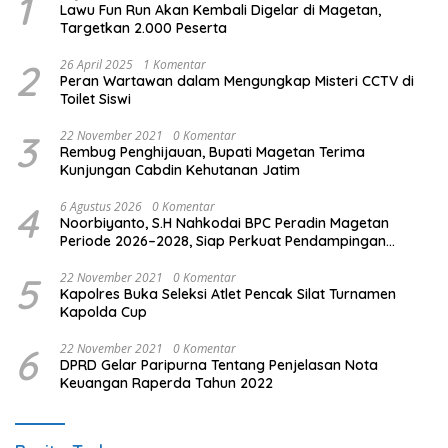
1
Lawu Fun Run Akan Kembali Digelar di Magetan,
Targetkan 2.000 Peserta
2
26 April 2025
1 Komentar
Peran Wartawan dalam Mengungkap Misteri CCTV di
Toilet Siswi
3
22 November 2021
0 Komentar
Rembug Penghijauan, Bupati Magetan Terima
Kunjungan Cabdin Kehutanan Jatim
4
6 Agustus 2026
0 Komentar
Noorbiyanto, S.H Nahkodai BPC Peradin Magetan
Periode 2026–2028, Siap Perkuat Pendampingan
Hukum
5
22 November 2021
0 Komentar
Kapolres Buka Seleksi Atlet Pencak Silat Turnamen
Kapolda Cup
6
22 November 2021
0 Komentar
DPRD Gelar Paripurna Tentang Penjelasan Nota
Keuangan Raperda Tahun 2022