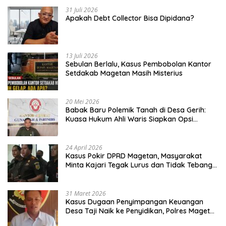
31 Juli 2026
Apakah Debt Collector Bisa Dipidana?
13 Juli 2026
Sebulan Berlalu, Kasus Pembobolan Kantor
Setdakab Magetan Masih Misterius
20 Mei 2026
Babak Baru Polemik Tanah di Desa Gerih:
Kuasa Hukum Ahli Waris Siapkan Opsi
Gugatan dan Audiensi ke Bupati
24 April 2026
Kasus Pokir DPRD Magetan, Masyarakat
Minta Kajari Tegak Lurus dan Tidak Tebang
Pilih
31 Maret 2026
Kasus Dugaan Penyimpangan Keuangan
Desa Taji Naik ke Penyidikan, Polres Magetan
Mulai Hitung Kerugian Negara