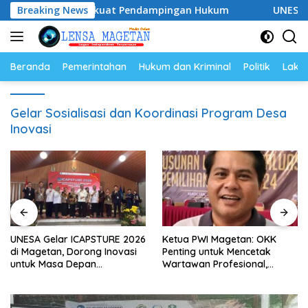
Langsung
028, Siap Perkuat Pendampingan Hukum
Breaking News
UNESA Gelar IC
ke
konten
Beranda
Pemerintahan
Hukum dan Kriminal
Politik
Lakal
Gelar Sosialisasi dan Koordinasi Program Desa
Inovasi
UNESA Gelar ICAPSTURE 2026
Ketua PWI Magetan: OKK
di Magetan, Dorong Inovasi
Penting untuk Mencetak
untuk Masa Depan
Wartawan Profesional,
Berkelanjutan
Berintegritas dan Terpercaya