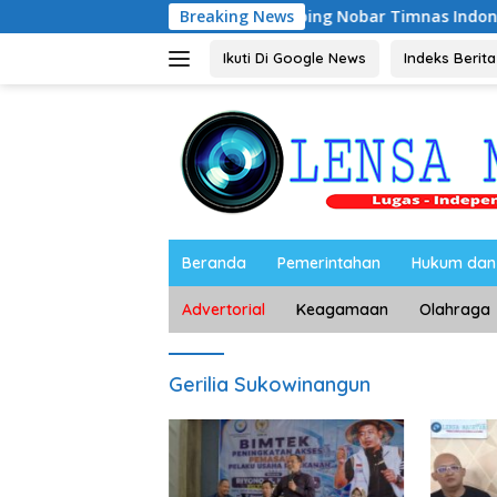
Langsung
Riyono Caping Nobar Timnas Indonesia Bersama Me
Breaking News
ke
konten
Ikuti Di Google News
Indeks Berita
Beranda
Pemerintahan
Hukum dan 
Advertorial
Keagamaan
Olahraga
Gerilia Sukowinangun