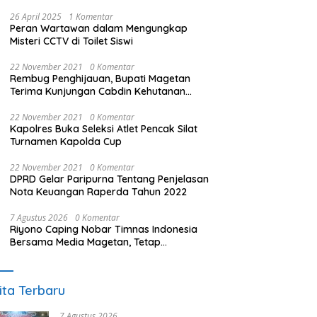
26 April 2025
1 Komentar
Peran Wartawan dalam Mengungkap
Misteri CCTV di Toilet Siswi
22 November 2021
0 Komentar
Rembug Penghijauan, Bupati Magetan
Terima Kunjungan Cabdin Kehutanan
Jatim
22 November 2021
0 Komentar
Kapolres Buka Seleksi Atlet Pencak Silat
Turnamen Kapolda Cup
22 November 2021
0 Komentar
DPRD Gelar Paripurna Tentang Penjelasan
Nota Keuangan Raperda Tahun 2022
7 Agustus 2026
0 Komentar
Riyono Caping Nobar Timnas Indonesia
Bersama Media Magetan, Tetap
Semangat Meski Garuda Gagal Lolos
ita Terbaru
7 Agustus 2026