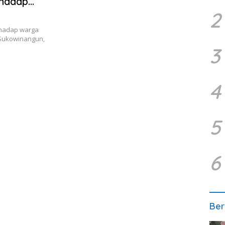
rhadap
2
rhadap warga
n Sukowinangun,
3
4
5
6
Ber