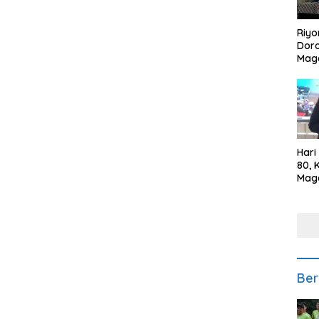
Riyo
Doro
Mag
Kem
Ikan
Gem
Hari
80, 
Mag
Polr
Kepe
Ber