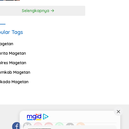
Selengkapnya
ular Tags
agetan
erita Magetan
olres Magetan
emkab Magetan
ilkada Magetan