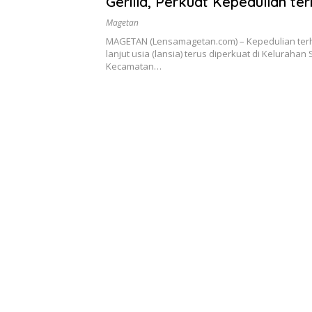
Gerilia, Perkuat Kepedulian te
Lansia
Magetan
MAGETAN (Lensamagetan.com) – Kepedulian te
lanjut usia (lansia) terus diperkuat di Keluraha
Kecamatan…