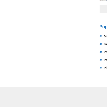
Pop
M
b
P
P
P