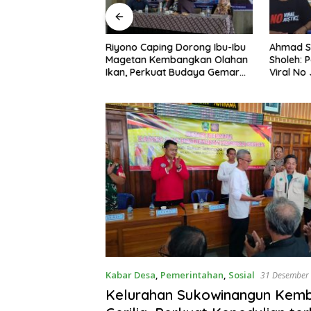
ng Nobar Timnas
Riyono Caping Dorong Ibu-Ibu
Ahmad S
ersama Media
Magetan Kembangkan Olahan
Sholeh: 
etap Semangat
Ikan, Perkuat Budaya Gemar
Viral No 
a Gagal Lolos
Makan Ikan
Berpula
Kabar Desa
,
Pemerintahan
,
Sosial
31 Desember
Kelurahan Sukowinangun Kem