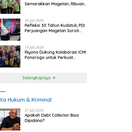
Semarakkan Magetan, Ribuan
Pelari Rayakan HUT ke-28 PKB
26 Juli 2026
Refleksi 30 Tahun Kudatuli, PDI
Perjuangan Magetan Soroti
Ancaman Demokrasi dan
Tuntut Keadilan Korban
19 Juli 2026
Riyono Dukung Kolaborasi ICMI
Ponorogo untuk Perkuat
Ekonomi Kerakyatan dan
UMKM
Selengkapnya
ita Hukum & Kriminal
31 Juli 2026
Apakah Debt Collector Bisa
Dipidana?