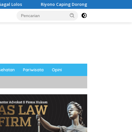
Riyono Caping Dorong Ibu-Ibu Magetan Kembangkan Olahan
sehatan
Pariwisata
Opini