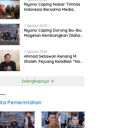
Riyono Caping Nobar Timnas
Indonesia Bersama Media
Magetan, Tetap Semangat
Meski Garuda Gagal Lolos
7 Agustus 2026
Riyono Caping Dorong Ibu-Ibu
Magetan Kembangkan Olahan
Ikan, Perkuat Budaya Gemar
Makan Ikan
7 Agustus 2026
Ahmad Setiawan Kenang M.
Sholeh: Pejuang Keadilan “No
Viral No Justice” Telah
Berpulang
Selengkapnya
ita Pemerintahan