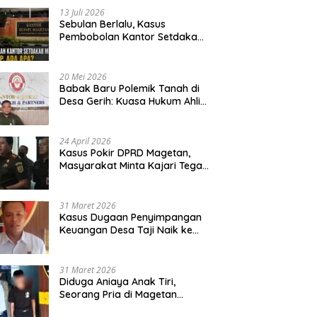
13 Juli 2026
Sebulan Berlalu, Kasus
Pembobolan Kantor Setdakab
Magetan Masih Misterius
20 Mei 2026
Babak Baru Polemik Tanah di
Desa Gerih: Kuasa Hukum Ahli
Waris Siapkan Opsi Gugatan
dan Audiensi ke Bupati
24 April 2026
Kasus Pokir DPRD Magetan,
Masyarakat Minta Kajari Tegak
Lurus dan Tidak Tebang Pilih
31 Maret 2026
Kasus Dugaan Penyimpangan
Keuangan Desa Taji Naik ke
Penyidikan, Polres Magetan
Mulai Hitung Kerugian Negara
31 Maret 2026
Diduga Aniaya Anak Tiri,
Seorang Pria di Magetan
Dilaporkan ke Polisi