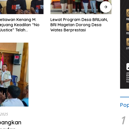
etiawan Kenang M.
Lewat Program Desa BRILiaN,
Noorb
Pejuang Keadilan “No
BRI Magetan Dorong Desa
Perad
Justice” Telah
Wates Berprestasi
2026–
ng
Pend
Pop
 2025
1
bangkan