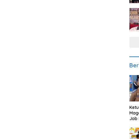
Ber
Ketu
Mage
Job 
Teng
Ang