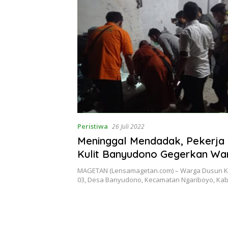
Peristiwa
26 Juli 2022
Meninggal Mendadak, Pekerja 
Kulit Banyudono Gegerkan Wa
Sekitar
MAGETAN (Lensamagetan.com) – Warga Dusun Kl
03, Desa Banyudono, Kecamatan Ngariboyo, K