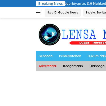
Langsung
Noorbiyanto, S.H Nahkodai BPC Peradin M
Breaking News
ke
konten
Ikuti Di Google News
Indeks Berita
Beranda
Pemerintahan
Hukum dan 
Advertorial
Keagamaan
Olahraga