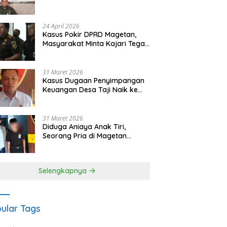
Waris Siapkan Opsi Gugatan
dan Audiensi ke Bupati
24 April 2026
Kasus Pokir DPRD Magetan,
Masyarakat Minta Kajari Tegak
Lurus dan Tidak Tebang Pilih
31 Maret 2026
Kasus Dugaan Penyimpangan
Keuangan Desa Taji Naik ke
Penyidikan, Polres Magetan
Mulai Hitung Kerugian Negara
31 Maret 2026
Diduga Aniaya Anak Tiri,
Seorang Pria di Magetan
Dilaporkan ke Polisi
Selengkapnya
ular Tags