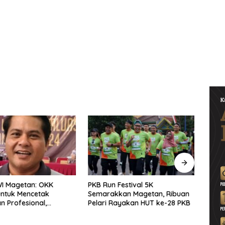
WI Magetan: OKK
PKB Run Festival 5K
Pers
untuk Mencetak
Semarakkan Magetan, Ribuan
Selu
 Profesional,
Pelari Rayakan HUT ke-28 PKB
Bersa
ritas dan Terpercaya
Solid