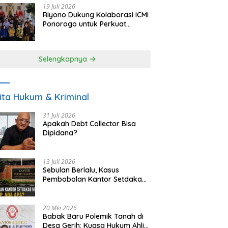
19 Juli 2026
Riyono Dukung Kolaborasi ICMI
Ponorogo untuk Perkuat
Ekonomi Kerakyatan dan
UMKM
Selengkapnya
ita Hukum & Kriminal
31 Juli 2026
Apakah Debt Collector Bisa
Dipidana?
13 Juli 2026
Sebulan Berlalu, Kasus
Pembobolan Kantor Setdakab
Magetan Masih Misterius
20 Mei 2026
Babak Baru Polemik Tanah di
Desa Gerih: Kuasa Hukum Ahli