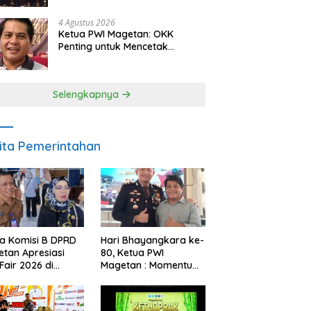
Berkelanjutan
4 Agustus 2026
Ketua PWI Magetan: OKK
Penting untuk Mencetak
Wartawan Profesional,
Berintegritas dan Terpercaya
Selengkapnya
ita Pemerintahan
a Komisi B DPRD
Hari Bhayangkara ke-
tan Apresiasi
80, Ketua PWI
Fair 2026 di
Magetan : Momentum
ah Efisiensi
Polri Perkuat
garan
Kepercayaan Publik