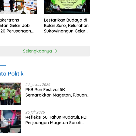
akertrans
Lestarikan Budaya di
tan Gelar Job
Bulan Suro, Kelurahan
, 20 Perusahaan
Sukowinangun Gelar
akan 2.159
Ketoprak Suko
ongan Kerja
Budoyo
Selengkapnya
ita Politik
2 Agustus 2026
PKB Run Festival 5K
Semarakkan Magetan, Ribuan
Pelari Rayakan HUT ke-28 PKB
26 Juli 2026
Refleksi 30 Tahun Kudatuli, PDI
Perjuangan Magetan Soroti
Ancaman Demokrasi dan
Tuntut Keadilan Korban