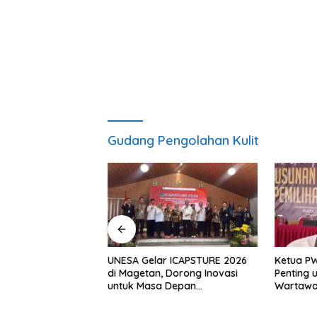
Gudang Pengolahan Kulit
, S.H Nahkodai BPC
UNESA Gelar ICAPSTURE 2026
Ketua P
etan Periode
di Magetan, Dorong Inovasi
Penting 
Siap Perkuat
untuk Masa Depan
Wartawan
gan Hukum
Berkelanjutan
Berinteg