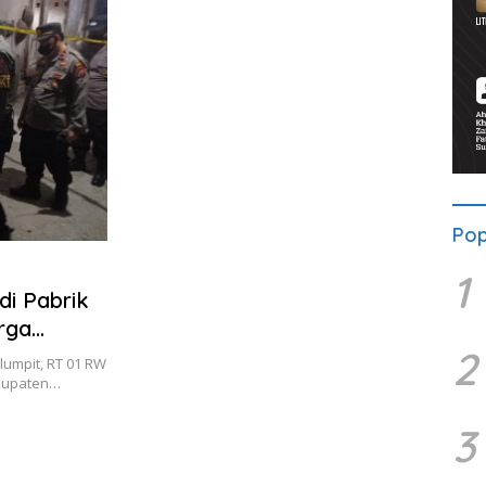
Pop
1
di Pabrik
rga
2
umpit, RT 01 RW
abupaten…
3