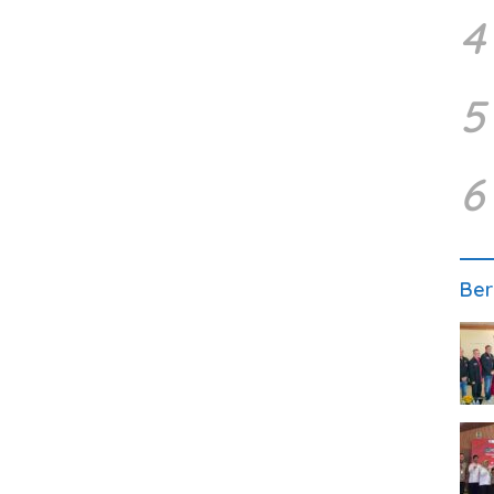
4
5
6
Ber