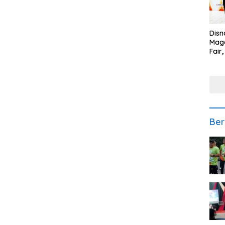
Disn
Mage
Fair
Sedi
Low
Ber