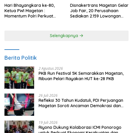
Hari Bhayangkara ke-80,
Disnakertrans Magetan Gelar
Ketua PWI Magetan :
Job Fair, 20 Perusahaan
Momentum Polri Perkuat
Sediakan 2.159 Lowongan
Kepercayaan Publik
Kerja
Selengkapnya
Berita Politik
2 Agustus 2026
PKB Run Festival 5K Semarakkan Magetan,
Ribuan Pelari Rayakan HUT ke-28 PKB
26 Juli 2026
Refleksi 30 Tahun Kudatuli, PDI Perjuangan
Magetan Soroti Ancaman Demokrasi dan
Tuntut Keadilan Korban
19 Juli 2026
Riyono Dukung Kolaborasi ICMI Ponorogo
untuk Perkuat Ekonomi Kerakyatan dan