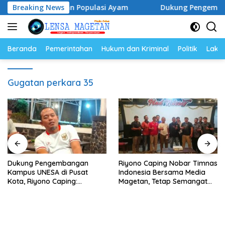
Langsung
a Telur dan Populasi Ayam
Breaking News
Dukung Pengembangan Kamp
ke
konten
Beranda
Pemerintahan
Hukum dan Kriminal
Politik
Lakal
Gugatan perkara 35
Dukung Pengembangan
Riyono Caping Nobar Timnas
Kampus UNESA di Pusat
Indonesia Bersama Media
Kota, Riyono Caping:
Magetan, Tetap Semangat
Tingkatkan SDM dan
Meski Garuda Gagal Lolos
Gerakkan Ekonomi Magetan