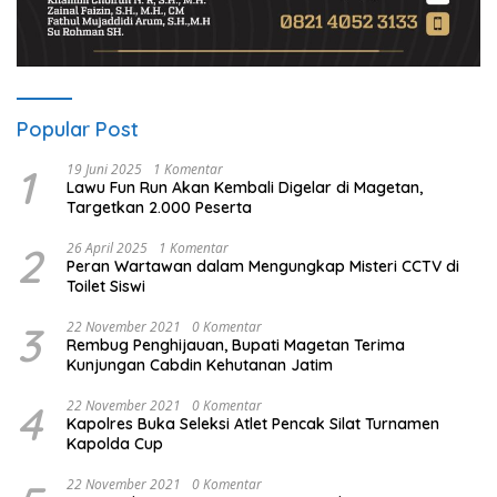
Popular Post
1
19 Juni 2025
1 Komentar
Lawu Fun Run Akan Kembali Digelar di Magetan,
Targetkan 2.000 Peserta
2
26 April 2025
1 Komentar
Peran Wartawan dalam Mengungkap Misteri CCTV di
Toilet Siswi
3
22 November 2021
0 Komentar
Rembug Penghijauan, Bupati Magetan Terima
Kunjungan Cabdin Kehutanan Jatim
4
22 November 2021
0 Komentar
Kapolres Buka Seleksi Atlet Pencak Silat Turnamen
Kapolda Cup
22 November 2021
0 Komentar