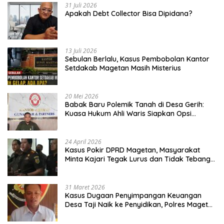
31 Juli 2026
Apakah Debt Collector Bisa Dipidana?
13 Juli 2026
Sebulan Berlalu, Kasus Pembobolan Kantor
Setdakab Magetan Masih Misterius
20 Mei 2026
Babak Baru Polemik Tanah di Desa Gerih:
Kuasa Hukum Ahli Waris Siapkan Opsi
Gugatan dan Audiensi ke Bupati
24 April 2026
Kasus Pokir DPRD Magetan, Masyarakat
Minta Kajari Tegak Lurus dan Tidak Tebang
Pilih
31 Maret 2026
Kasus Dugaan Penyimpangan Keuangan
Desa Taji Naik ke Penyidikan, Polres Magetan
Mulai Hitung Kerugian Negara