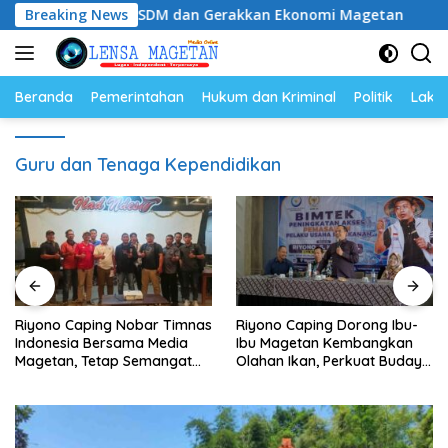
Langsung
Tingkatkan SDM dan Gerakkan Ekonomi Magetan
Breaking News
Riyon
ke
konten
Beranda
Pemerintahan
Hukum dan Kriminal
Politik
Lakal
Guru dan Tenaga Kependidikan
Riyono Caping Nobar Timnas
Riyono Caping Dorong Ibu-
Indonesia Bersama Media
Ibu Magetan Kembangkan
Magetan, Tetap Semangat
Olahan Ikan, Perkuat Budaya
Meski Garuda Gagal Lolos
Gemar Makan Ikan