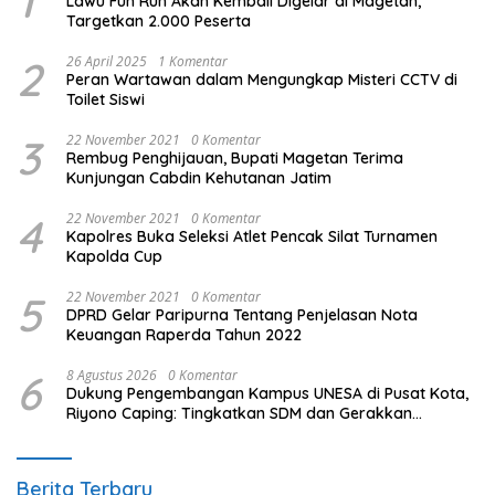
1
Lawu Fun Run Akan Kembali Digelar di Magetan,
Targetkan 2.000 Peserta
2
26 April 2025
1 Komentar
Peran Wartawan dalam Mengungkap Misteri CCTV di
Toilet Siswi
3
22 November 2021
0 Komentar
Rembug Penghijauan, Bupati Magetan Terima
Kunjungan Cabdin Kehutanan Jatim
4
22 November 2021
0 Komentar
Kapolres Buka Seleksi Atlet Pencak Silat Turnamen
Kapolda Cup
5
22 November 2021
0 Komentar
DPRD Gelar Paripurna Tentang Penjelasan Nota
Keuangan Raperda Tahun 2022
6
8 Agustus 2026
0 Komentar
Dukung Pengembangan Kampus UNESA di Pusat Kota,
Riyono Caping: Tingkatkan SDM dan Gerakkan
Ekonomi Magetan
Berita Terbaru