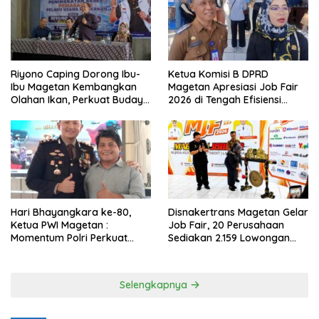
Riyono Caping Dorong Ibu-
Ketua Komisi B DPRD
Ibu Magetan Kembangkan
Magetan Apresiasi Job Fair
Olahan Ikan, Perkuat Budaya
2026 di Tengah Efisiensi
Gemar Makan Ikan
Anggaran
Hari Bhayangkara ke-80,
Disnakertrans Magetan Gelar
Ketua PWI Magetan :
Job Fair, 20 Perusahaan
Momentum Polri Perkuat
Sediakan 2.159 Lowongan
Kepercayaan Publik
Kerja
Selengkapnya