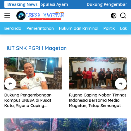
Langsung
elur dan Populasi Ayam
Breaking News
Dukung Pengembangan Kampus 
ke
konten
Beranda
Pemerintahan
Hukum dan Kriminal
Politik
Lakal
HUT SMK PGRI 1 Magetan
Dukung Pengembangan
Riyono Caping Nobar Timnas
Kampus UNESA di Pusat
Indonesia Bersama Media
Kota, Riyono Caping:
Magetan, Tetap Semangat
Tingkatkan SDM dan
Meski Garuda Gagal Lolos
Gerakkan Ekonomi Magetan