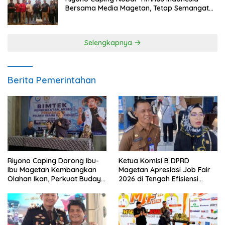
Bersama Media Magetan, Tetap Semangat
Meski Garuda Gagal Lolos
Selengkapnya
Berita Pemerintahan
Riyono Caping Dorong Ibu-
Ketua Komisi B DPRD
Ibu Magetan Kembangkan
Magetan Apresiasi Job Fair
Olahan Ikan, Perkuat Budaya
2026 di Tengah Efisiensi
Gemar Makan Ikan
Anggaran