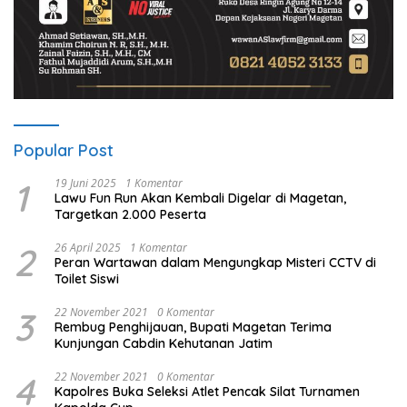
Popular Post
1
19 Juni 2025
1 Komentar
Lawu Fun Run Akan Kembali Digelar di Magetan,
Targetkan 2.000 Peserta
2
26 April 2025
1 Komentar
Peran Wartawan dalam Mengungkap Misteri CCTV di
Toilet Siswi
3
22 November 2021
0 Komentar
Rembug Penghijauan, Bupati Magetan Terima
Kunjungan Cabdin Kehutanan Jatim
4
22 November 2021
0 Komentar
Kapolres Buka Seleksi Atlet Pencak Silat Turnamen