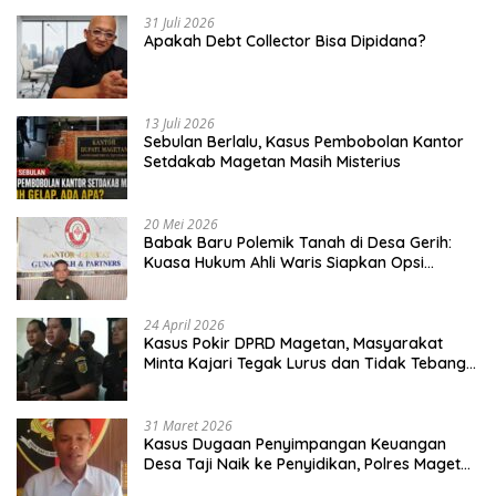
31 Juli 2026
Apakah Debt Collector Bisa Dipidana?
13 Juli 2026
Sebulan Berlalu, Kasus Pembobolan Kantor
Setdakab Magetan Masih Misterius
20 Mei 2026
Babak Baru Polemik Tanah di Desa Gerih:
Kuasa Hukum Ahli Waris Siapkan Opsi
Gugatan dan Audiensi ke Bupati
24 April 2026
Kasus Pokir DPRD Magetan, Masyarakat
Minta Kajari Tegak Lurus dan Tidak Tebang
Pilih
31 Maret 2026
Kasus Dugaan Penyimpangan Keuangan
Desa Taji Naik ke Penyidikan, Polres Magetan
Mulai Hitung Kerugian Negara