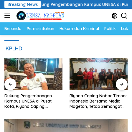
Langsung
Breaking News
Dukung Pengembangan Kampus UNESA di Pusat Kota, Ri
ke
konten
Beranda
Pemerintahan
Hukum dan Kriminal
Politik
Lakal
IKPLHD
Dukung Pengembangan
Riyono Caping Nobar Timnas
Kampus UNESA di Pusat
Indonesia Bersama Media
Kota, Riyono Caping:
Magetan, Tetap Semangat
Tingkatkan SDM dan
Meski Garuda Gagal Lolos
Gerakkan Ekonomi Magetan