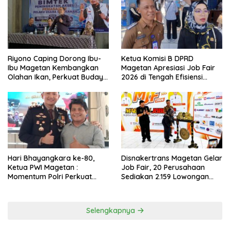
Riyono Caping Dorong Ibu-
Ketua Komisi B DPRD
Ibu Magetan Kembangkan
Magetan Apresiasi Job Fair
Olahan Ikan, Perkuat Budaya
2026 di Tengah Efisiensi
Gemar Makan Ikan
Anggaran
Hari Bhayangkara ke-80,
Disnakertrans Magetan Gelar
Ketua PWI Magetan :
Job Fair, 20 Perusahaan
Momentum Polri Perkuat
Sediakan 2.159 Lowongan
Kepercayaan Publik
Kerja
Selengkapnya