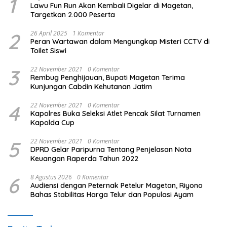
1
Lawu Fun Run Akan Kembali Digelar di Magetan,
Targetkan 2.000 Peserta
2
26 April 2025
1 Komentar
Peran Wartawan dalam Mengungkap Misteri CCTV di
Toilet Siswi
3
22 November 2021
0 Komentar
Rembug Penghijauan, Bupati Magetan Terima
Kunjungan Cabdin Kehutanan Jatim
4
22 November 2021
0 Komentar
Kapolres Buka Seleksi Atlet Pencak Silat Turnamen
Kapolda Cup
5
22 November 2021
0 Komentar
DPRD Gelar Paripurna Tentang Penjelasan Nota
Keuangan Raperda Tahun 2022
6
8 Agustus 2026
0 Komentar
Audiensi dengan Peternak Petelur Magetan, Riyono
Bahas Stabilitas Harga Telur dan Populasi Ayam