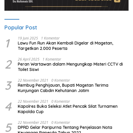
Popular Post
1
19 Juni 2025
1 Komentar
Lawu Fun Run Akan Kembali Digelar di Magetan,
Targetkan 2.000 Peserta
2
26 April 2025
1 Komentar
Peran Wartawan dalam Mengungkap Misteri CCTV di
Toilet Siswi
3
22 November 2021
0 Komentar
Rembug Penghijauan, Bupati Magetan Terima
Kunjungan Cabdin Kehutanan Jatim
4
22 November 2021
0 Komentar
Kapolres Buka Seleksi Atlet Pencak Silat Turnamen
Kapolda Cup
5
22 November 2021
0 Komentar
DPRD Gelar Paripurna Tentang Penjelasan Nota
Keuangan Raperda Tahun 2022