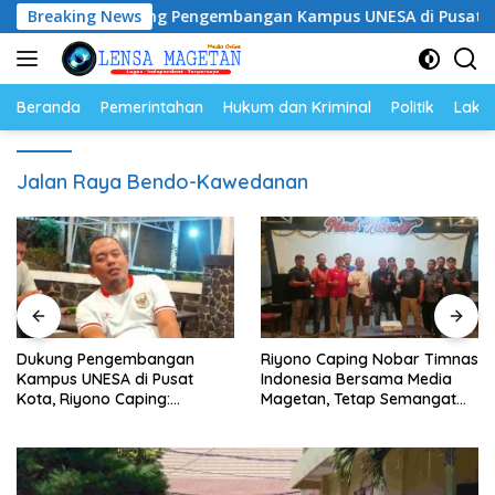
Langsung
Breaking News
Dukung Pengembangan Kampus UNESA di Pusat Kota, Riyo
ke
konten
Beranda
Pemerintahan
Hukum dan Kriminal
Politik
Lakal
Jalan Raya Bendo-Kawedanan
Dukung Pengembangan
Riyono Caping Nobar Timnas
Kampus UNESA di Pusat
Indonesia Bersama Media
Kota, Riyono Caping:
Magetan, Tetap Semangat
Tingkatkan SDM dan
Meski Garuda Gagal Lolos
Gerakkan Ekonomi Magetan