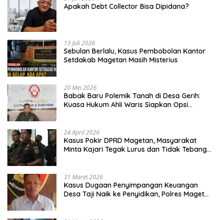
Apakah Debt Collector Bisa Dipidana?
13 Juli 2026
Sebulan Berlalu, Kasus Pembobolan Kantor
Setdakab Magetan Masih Misterius
20 Mei 2026
Babak Baru Polemik Tanah di Desa Gerih:
Kuasa Hukum Ahli Waris Siapkan Opsi
Gugatan dan Audiensi ke Bupati
24 April 2026
Kasus Pokir DPRD Magetan, Masyarakat
Minta Kajari Tegak Lurus dan Tidak Tebang
Pilih
31 Maret 2026
Kasus Dugaan Penyimpangan Keuangan
Desa Taji Naik ke Penyidikan, Polres Magetan
Mulai Hitung Kerugian Negara