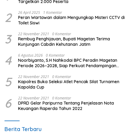
Targetkan 2.000 Peserta
2
26 April 2025
1 Komentar
Peran Wartawan dalam Mengungkap Misteri CCTV di
Toilet Siswi
3
22 November 2021
0 Komentar
Rembug Penghijauan, Bupati Magetan Terima
Kunjungan Cabdin Kehutanan Jatim
4
6 Agustus 2026
0 Komentar
Noorbiyanto, S.H Nahkodai BPC Peradin Magetan
Periode 2026–2028, Siap Perkuat Pendampingan
Hukum
5
22 November 2021
0 Komentar
Kapolres Buka Seleksi Atlet Pencak Silat Turnamen
Kapolda Cup
6
22 November 2021
0 Komentar
DPRD Gelar Paripurna Tentang Penjelasan Nota
Keuangan Raperda Tahun 2022
Berita Terbaru