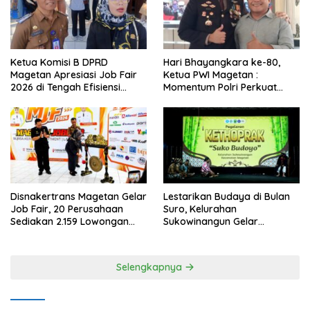
Ketua Komisi B DPRD
Hari Bhayangkara ke-80,
Magetan Apresiasi Job Fair
Ketua PWI Magetan :
2026 di Tengah Efisiensi
Momentum Polri Perkuat
Anggaran
Kepercayaan Publik
Disnakertrans Magetan Gelar
Lestarikan Budaya di Bulan
Job Fair, 20 Perusahaan
Suro, Kelurahan
Sediakan 2.159 Lowongan
Sukowinangun Gelar
Kerja
Ketoprak Suko Budoyo
Selengkapnya