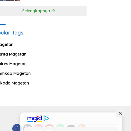
Selengkapnya
ular Tags
agetan
erita Magetan
olres Magetan
emkab Magetan
ilkada Magetan