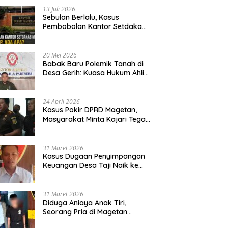
13 Juli 2026
Sebulan Berlalu, Kasus
Pembobolan Kantor Setdakab
Magetan Masih Misterius
20 Mei 2026
Babak Baru Polemik Tanah di
Desa Gerih: Kuasa Hukum Ahli
Waris Siapkan Opsi Gugatan
dan Audiensi ke Bupati
24 April 2026
Kasus Pokir DPRD Magetan,
Masyarakat Minta Kajari Tegak
Lurus dan Tidak Tebang Pilih
31 Maret 2026
Kasus Dugaan Penyimpangan
Keuangan Desa Taji Naik ke
Penyidikan, Polres Magetan
Mulai Hitung Kerugian Negara
31 Maret 2026
Diduga Aniaya Anak Tiri,
Seorang Pria di Magetan
Dilaporkan ke Polisi