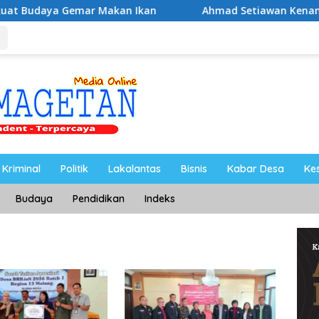
mar Makan Ikan
Ahmad Setiawan Kenang M. Sholeh: Peju
Kriminal
Politik
Lakalantas
Bisnis
Kabar Desa
Ke
Budaya
Pendidikan
Indeks