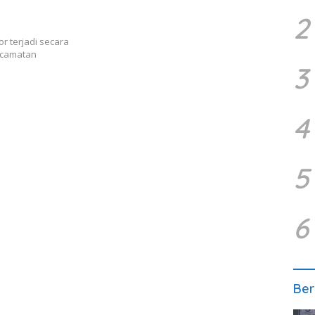
2
r terjadi secara
Kecamatan
3
4
5
6
Ber