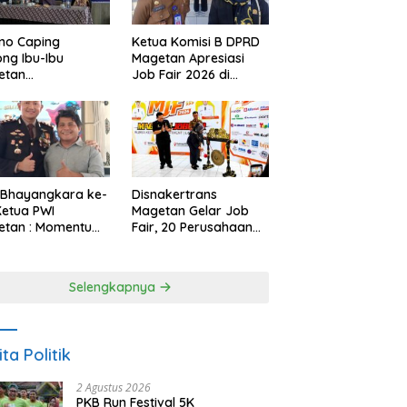
no Caping
Ketua Komisi B DPRD
ng Ibu-Ibu
Magetan Apresiasi
etan
Job Fair 2026 di
bangkan Olahan
Tengah Efisiensi
, Perkuat Budaya
Anggaran
ar Makan Ikan
 Bhayangkara ke-
Disnakertrans
Ketua PWI
Magetan Gelar Job
etan : Momentum
Fair, 20 Perusahaan
i Perkuat
Sediakan 2.159
rcayaan Publik
Lowongan Kerja
Selengkapnya
ita Politik
2 Agustus 2026
PKB Run Festival 5K