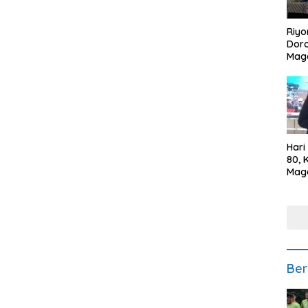
Riyo
Doro
Mag
Kem
Ikan
Gem
Hari
80, 
Mag
Polr
Kepe
Ber