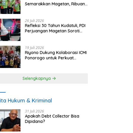
Semarakkan Magetan, Ribuan
Pelari Rayakan HUT ke-28 PKB
26 Juli 2026
Refleksi 30 Tahun Kudatuli, PDI
Perjuangan Magetan Soroti
Ancaman Demokrasi dan
Tuntut Keadilan Korban
19 Juli 2026
Riyono Dukung Kolaborasi ICMI
Ponorogo untuk Perkuat
Ekonomi Kerakyatan dan
UMKM
Selengkapnya
ita Hukum & Kriminal
31 Juli 2026
Apakah Debt Collector Bisa
Dipidana?