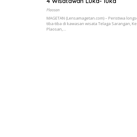
4 Wisatawan Luka- luka
Plaosan
MAGETAN (Lensamagetan.com) – Peristiwa longso
tiba-tiba di kawasan wisata Telaga Sarangan, 
Plaosan,…