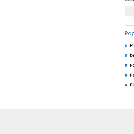
Pop
M
b
P
P
P