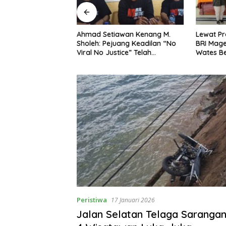
iawan Kenang M.
Lewat Program Desa BRILiaN,
Noorbi
juang Keadilan “No
BRI Magetan Dorong Desa
Peradi
stice” Telah
Wates Berprestasi
2026–2
Penda
Peristiwa
17 Januari 2026
Jalan Selatan Telaga Sarangan