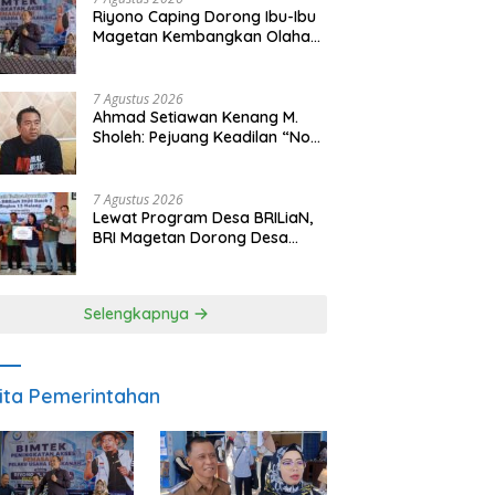
Riyono Caping Dorong Ibu-Ibu
Magetan Kembangkan Olahan
Ikan, Perkuat Budaya Gemar
Makan Ikan
7 Agustus 2026
Ahmad Setiawan Kenang M.
Sholeh: Pejuang Keadilan “No
Viral No Justice” Telah
Berpulang
7 Agustus 2026
Lewat Program Desa BRILiaN,
BRI Magetan Dorong Desa
Wates Berprestasi
Selengkapnya
ita Pemerintahan