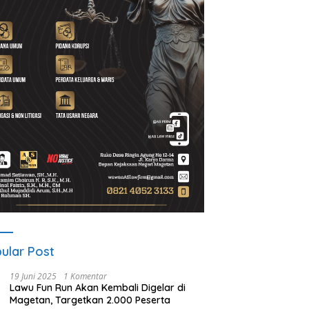
ua PWI Magetan: OKK
PKB Run Festival 5K
ting untuk Mencetak
Semarakkan Magetan, Ribuan
tawan Profesional,
Pelari Rayakan HUT ke-28 PKB
integritas dan Terpercaya
ular Post
19 Juni 2025
1 Komentar
Lawu Fun Run Akan Kembali Digelar di
Magetan, Targetkan 2.000 Peserta