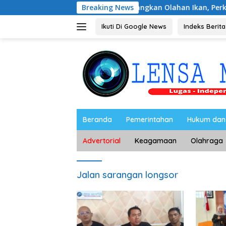
Langsung
Ibu-Ibu Magetan Kembangkan Olahan Ikan, Perkuat Budaya Ge
Breaking News
ke
konten
Ikuti Di Google News
Indeks Berita
Beranda
Pemerintahan
Hukum dan 
Advertorial
Keagamaan
Olahraga
Jalan sarangan longsor