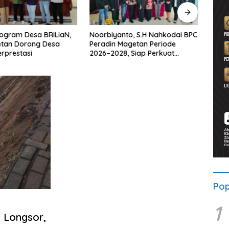
yanto, S.H Nahkodai BPC
UNESA Gelar ICAPSTURE 2026
Ket
n Magetan Periode
di Magetan, Dorong Inovasi
Pen
028, Siap Perkuat
untuk Masa Depan
War
mpingan Hukum
Berkelanjutan
Ber
Pop
1
 Longsor,