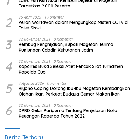
1
Lawu Fun Run Akan Kembali Digelar di Magetan,
Targetkan 2.000 Peserta
2
26 April 2025
1 Komentar
Peran Wartawan dalam Mengungkap Misteri CCTV di
Toilet Siswi
3
22 November 2021
0 Komentar
Rembug Penghijauan, Bupati Magetan Terima
Kunjungan Cabdin Kehutanan Jatim
4
22 November 2021
0 Komentar
Kapolres Buka Seleksi Atlet Pencak Silat Turnamen
Kapolda Cup
5
7 Agustus 2026
0 Komentar
Riyono Caping Dorong Ibu-Ibu Magetan Kembangkan
Olahan Ikan, Perkuat Budaya Gemar Makan Ikan
6
22 November 2021
0 Komentar
DPRD Gelar Paripurna Tentang Penjelasan Nota
Keuangan Raperda Tahun 2022
Berita Terbaru