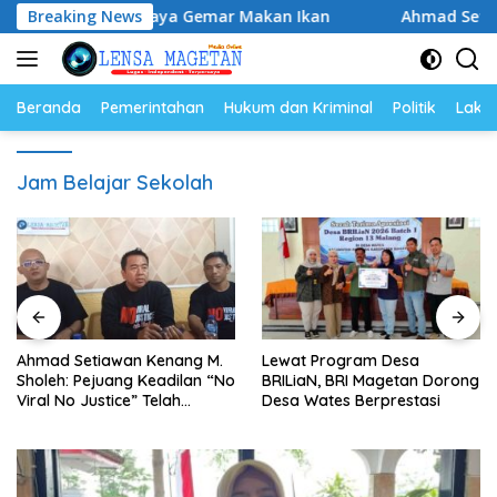
Langsung
erkuat Budaya Gemar Makan Ikan
Breaking News
Ahmad Setiawan Kenan
ke
konten
Beranda
Pemerintahan
Hukum dan Kriminal
Politik
Lakal
Jam Belajar Sekolah
Ahmad Setiawan Kenang M.
Lewat Program Desa
Sholeh: Pejuang Keadilan “No
BRILiaN, BRI Magetan Dorong
Viral No Justice” Telah
Desa Wates Berprestasi
Berpulang