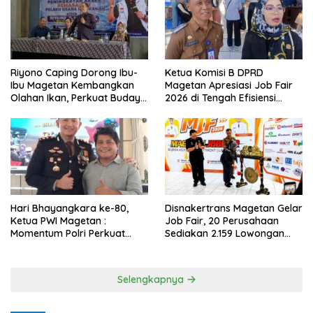
Riyono Caping Dorong Ibu-
Ketua Komisi B DPRD
Ibu Magetan Kembangkan
Magetan Apresiasi Job Fair
Olahan Ikan, Perkuat Budaya
2026 di Tengah Efisiensi
Gemar Makan Ikan
Anggaran
Hari Bhayangkara ke-80,
Disnakertrans Magetan Gelar
Ketua PWI Magetan :
Job Fair, 20 Perusahaan
Momentum Polri Perkuat
Sediakan 2.159 Lowongan
Kepercayaan Publik
Kerja
Selengkapnya