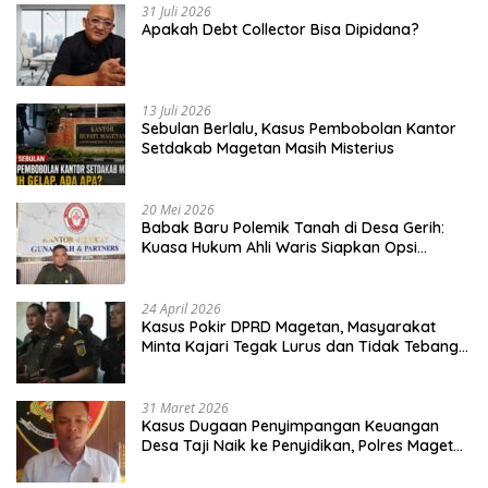
31 Juli 2026
Apakah Debt Collector Bisa Dipidana?
13 Juli 2026
Sebulan Berlalu, Kasus Pembobolan Kantor
Setdakab Magetan Masih Misterius
20 Mei 2026
Babak Baru Polemik Tanah di Desa Gerih:
Kuasa Hukum Ahli Waris Siapkan Opsi
Gugatan dan Audiensi ke Bupati
24 April 2026
Kasus Pokir DPRD Magetan, Masyarakat
Minta Kajari Tegak Lurus dan Tidak Tebang
Pilih
31 Maret 2026
Kasus Dugaan Penyimpangan Keuangan
Desa Taji Naik ke Penyidikan, Polres Magetan
Mulai Hitung Kerugian Negara