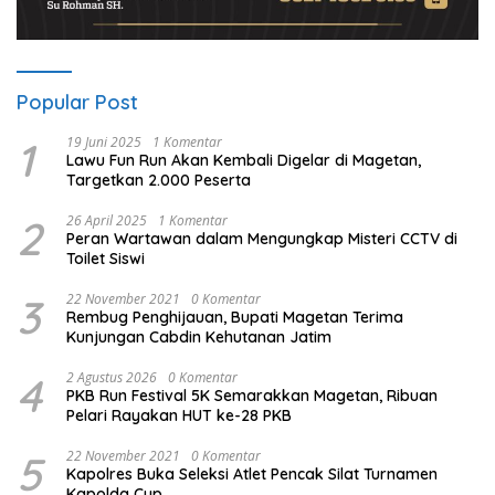
Popular Post
1
19 Juni 2025
1 Komentar
Lawu Fun Run Akan Kembali Digelar di Magetan,
Targetkan 2.000 Peserta
2
26 April 2025
1 Komentar
Peran Wartawan dalam Mengungkap Misteri CCTV di
Toilet Siswi
3
22 November 2021
0 Komentar
Rembug Penghijauan, Bupati Magetan Terima
Kunjungan Cabdin Kehutanan Jatim
4
2 Agustus 2026
0 Komentar
PKB Run Festival 5K Semarakkan Magetan, Ribuan
Pelari Rayakan HUT ke-28 PKB
5
22 November 2021
0 Komentar
Kapolres Buka Seleksi Atlet Pencak Silat Turnamen
Kapolda Cup