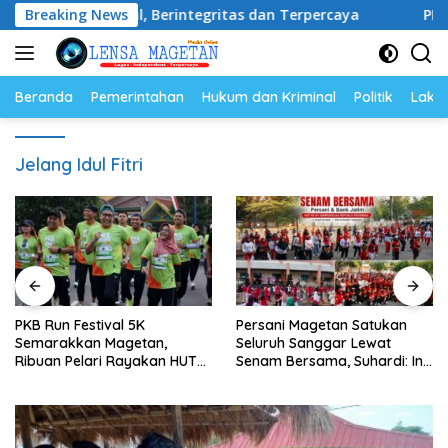
Langsung
ofesional, Berintegritas dan Terpercaya
Breaking News
PKB Run Fes
ke
konten
Beranda
Pemerintahan
Hukum dan Kriminal
Politik
Lakal
Jelang Idul Fitri
PKB Run Festival 5K
Persani Magetan Satukan
Semarakkan Magetan,
Seluruh Sanggar Lewat
Ribuan Pelari Rayakan HUT
Senam Bersama, Suhardi: Ini
ke-28 PKB
Wujud Solidaritas