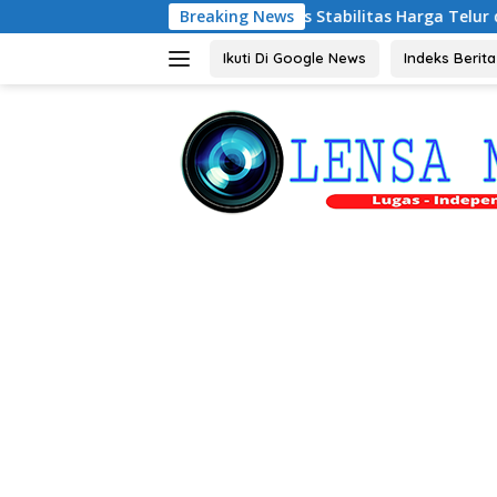
Langsung
etan, Riyono Bahas Stabilitas Harga Telur dan Populasi Ayam
Breaking News
ke
konten
Ikuti Di Google News
Indeks Berita