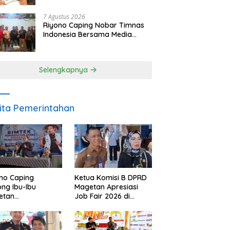
SDM dan Gerakkan Ekonomi
Magetan
7 Agustus 2026
Riyono Caping Nobar Timnas
Indonesia Bersama Media
Magetan, Tetap Semangat
Meski Garuda Gagal Lolos
Selengkapnya
ita Pemerintahan
no Caping
Ketua Komisi B DPRD
ng Ibu-Ibu
Magetan Apresiasi
etan
Job Fair 2026 di
bangkan Olahan
Tengah Efisiensi
, Perkuat Budaya
Anggaran
ar Makan Ikan