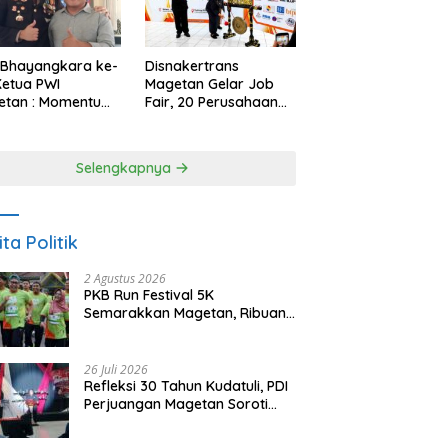
 Bhayangkara ke-
Disnakertrans
Ketua PWI
Magetan Gelar Job
etan : Momentum
Fair, 20 Perusahaan
i Perkuat
Sediakan 2.159
rcayaan Publik
Lowongan Kerja
Selengkapnya
ita Politik
2 Agustus 2026
PKB Run Festival 5K
Semarakkan Magetan, Ribuan
Pelari Rayakan HUT ke-28 PKB
26 Juli 2026
Refleksi 30 Tahun Kudatuli, PDI
Perjuangan Magetan Soroti
Ancaman Demokrasi dan
Tuntut Keadilan Korban