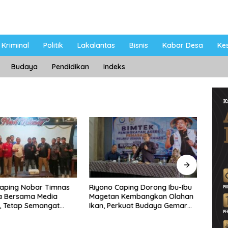
Kriminal
Politik
Lakalantas
Bisnis
Kabar Desa
Ke
Budaya
Pendidikan
Indeks
ng Nobar Timnas
Riyono Caping Dorong Ibu-Ibu
Ahmad Se
ersama Media
Magetan Kembangkan Olahan
Sholeh: 
tap Semangat
Ikan, Perkuat Budaya Gemar
Viral No 
a Gagal Lolos
Makan Ikan
Berpulan