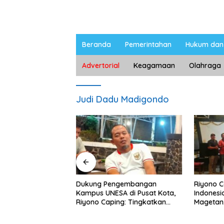
Beranda
Pemerintahan
Hukum dan 
Advertorial
Keagamaan
Olahraga
Judi Dadu Madigondo
 Peternak
Dukung Pengembangan
Riyono Capi
, Riyono Bahas
Kampus UNESA di Pusat Kota,
Indonesia B
 Telur dan
Riyono Caping: Tingkatkan
Magetan, Te
SDM dan Gerakkan Ekonomi
Meski Garud
Magetan