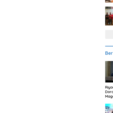
Ber
Riyo
Doro
Mag
Kem
Ikan
Gem