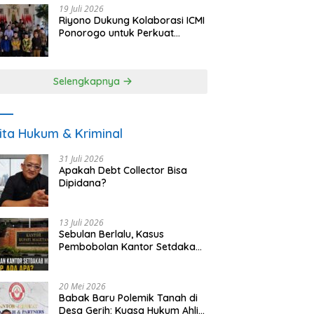
19 Juli 2026
Riyono Dukung Kolaborasi ICMI
Ponorogo untuk Perkuat
Ekonomi Kerakyatan dan
UMKM
Selengkapnya
ita Hukum & Kriminal
31 Juli 2026
Apakah Debt Collector Bisa
Dipidana?
13 Juli 2026
Sebulan Berlalu, Kasus
Pembobolan Kantor Setdakab
Magetan Masih Misterius
20 Mei 2026
Babak Baru Polemik Tanah di
Desa Gerih: Kuasa Hukum Ahli