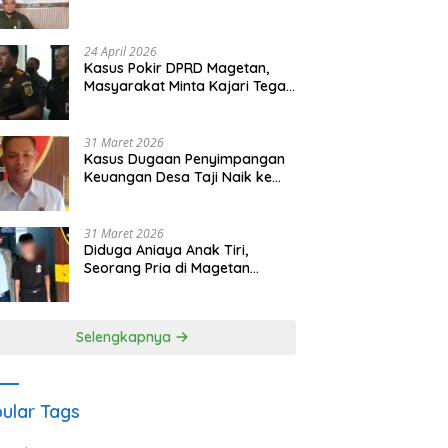
Waris Siapkan Opsi Gugatan
dan Audiensi ke Bupati
24 April 2026
Kasus Pokir DPRD Magetan,
Masyarakat Minta Kajari Tegak
Lurus dan Tidak Tebang Pilih
31 Maret 2026
Kasus Dugaan Penyimpangan
Keuangan Desa Taji Naik ke
Penyidikan, Polres Magetan
Mulai Hitung Kerugian Negara
31 Maret 2026
Diduga Aniaya Anak Tiri,
Seorang Pria di Magetan
Dilaporkan ke Polisi
Selengkapnya
ular Tags