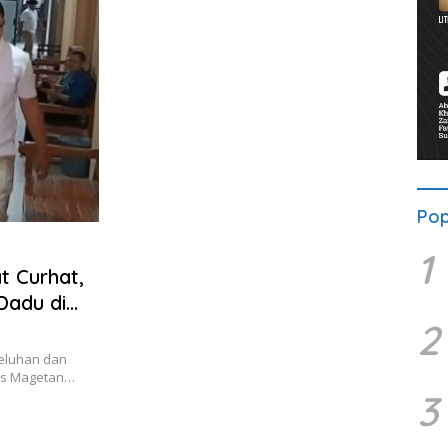
Pop
1
t Curhat,
Dadu di
2
keluhan dan
res Magetan…
3