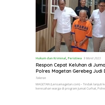
Hukum dan Kriminal
,
Peristiwa
9 Maret 2023
Respon Cepat Keluhan di Juma
Polres Magetan Gerebeg Judi 
Madigondo
Takeran
MAGETAN (Lensamagetan.com) – Tindak lanjuti 
keresahan warga di program Jumat Curhat, Pol