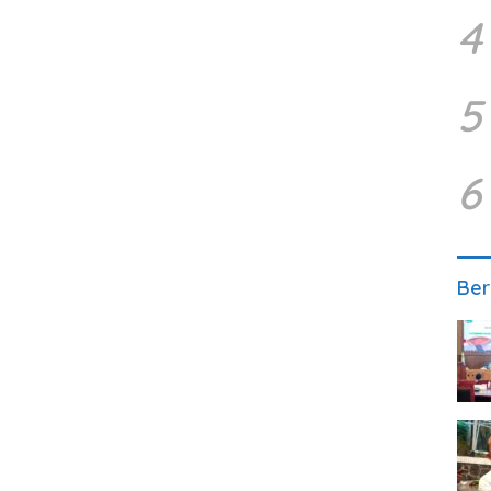
4
5
6
Ber