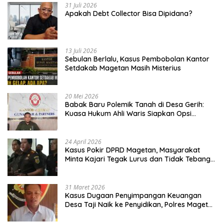
31 Juli 2026
Apakah Debt Collector Bisa Dipidana?
13 Juli 2026
Sebulan Berlalu, Kasus Pembobolan Kantor
Setdakab Magetan Masih Misterius
20 Mei 2026
Babak Baru Polemik Tanah di Desa Gerih:
Kuasa Hukum Ahli Waris Siapkan Opsi
Gugatan dan Audiensi ke Bupati
24 April 2026
Kasus Pokir DPRD Magetan, Masyarakat
Minta Kajari Tegak Lurus dan Tidak Tebang
Pilih
31 Maret 2026
Kasus Dugaan Penyimpangan Keuangan
Desa Taji Naik ke Penyidikan, Polres Magetan
Mulai Hitung Kerugian Negara