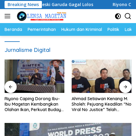
Langsung
Semangat Meski Garuda Gagal Lolos
Breaking News
Riyono Caping Do
ke
konten
Beranda
Pemerintahan
Hukum dan Kriminal
Politik
Lakal
Jurnalisme Digital
Riyono Caping Dorong Ibu-
Ahmad Setiawan Kenang M.
Ibu Magetan Kembangkan
Sholeh: Pejuang Keadilan “No
Olahan Ikan, Perkuat Budaya
Viral No Justice” Telah
Gemar Makan Ikan
Berpulang