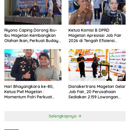
Riyono Caping Dorong Ibu-
Ketua Komisi B DPRD
Ibu Magetan Kembangkan
Magetan Apresiasi Job Fair
Olahan Ikan, Perkuat Budaya
2026 di Tengah Efisiensi
Gemar Makan Ikan
Anggaran
Hari Bhayangkara ke-80,
Disnakertrans Magetan Gelar
Ketua PWI Magetan :
Job Fair, 20 Perusahaan
Momentum Polri Perkuat
Sediakan 2.159 Lowongan
Kepercayaan Publik
Kerja
Selengkapnya