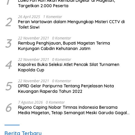
1
Lawu Fun Run Akan Kembali Digelar di Magetan,
Targetkan 2.000 Peserta
2
26 April 2025
1 Komentar
Peran Wartawan dalam Mengungkap Misteri CCTV di
Toilet Siswi
3
22 November 2021
0 Komentar
Rembug Penghijauan, Bupati Magetan Terima
Kunjungan Cabdin Kehutanan Jatim
4
22 November 2021
0 Komentar
Kapolres Buka Seleksi Atlet Pencak Silat Turnamen
Kapolda Cup
5
22 November 2021
0 Komentar
DPRD Gelar Paripurna Tentang Penjelasan Nota
Keuangan Raperda Tahun 2022
6
7 Agustus 2026
0 Komentar
Riyono Caping Nobar Timnas Indonesia Bersama
Media Magetan, Tetap Semangat Meski Garuda Gagal
Lolos
Berita Terbaru