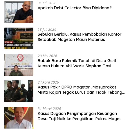
31 Juli 2026
Apakah Debt Collector Bisa Dipidana?
13 Juli 2026
Sebulan Berlalu, Kasus Pembobolan Kantor
Setdakab Magetan Masih Misterius
20 Mei 2026
Babak Baru Polemik Tanah di Desa Gerih:
Kuasa Hukum Ahli Waris Siapkan Opsi
Gugatan dan Audiensi ke Bupati
24 April 2026
Kasus Pokir DPRD Magetan, Masyarakat
Minta Kajari Tegak Lurus dan Tidak Tebang
Pilih
31 Maret 2026
Kasus Dugaan Penyimpangan Keuangan
Desa Taji Naik ke Penyidikan, Polres Magetan
Mulai Hitung Kerugian Negara