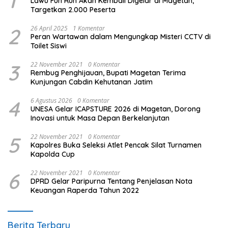
1
Lawu Fun Run Akan Kembali Digelar di Magetan,
Targetkan 2.000 Peserta
2
26 April 2025
1 Komentar
Peran Wartawan dalam Mengungkap Misteri CCTV di
Toilet Siswi
3
22 November 2021
0 Komentar
Rembug Penghijauan, Bupati Magetan Terima
Kunjungan Cabdin Kehutanan Jatim
4
6 Agustus 2026
0 Komentar
UNESA Gelar ICAPSTURE 2026 di Magetan, Dorong
Inovasi untuk Masa Depan Berkelanjutan
5
22 November 2021
0 Komentar
Kapolres Buka Seleksi Atlet Pencak Silat Turnamen
Kapolda Cup
6
22 November 2021
0 Komentar
DPRD Gelar Paripurna Tentang Penjelasan Nota
Keuangan Raperda Tahun 2022
Berita Terbaru