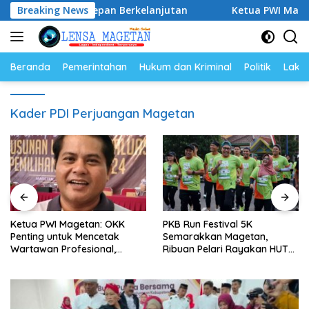
Langsung
tuk Masa Depan Berkelanjutan
Breaking News
Ketua PWI Magetan: OKK
ke
konten
Beranda
Pemerintahan
Hukum dan Kriminal
Politik
Lakal
Kader PDI Perjuangan Magetan
Ketua PWI Magetan: OKK
PKB Run Festival 5K
Penting untuk Mencetak
Semarakkan Magetan,
Wartawan Profesional,
Ribuan Pelari Rayakan HUT
Berintegritas dan Terpercaya
ke-28 PKB