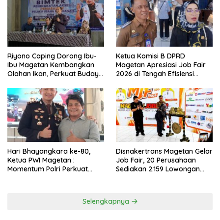
Riyono Caping Dorong Ibu-
Ketua Komisi B DPRD
Ibu Magetan Kembangkan
Magetan Apresiasi Job Fair
Olahan Ikan, Perkuat Budaya
2026 di Tengah Efisiensi
Gemar Makan Ikan
Anggaran
Hari Bhayangkara ke-80,
Disnakertrans Magetan Gelar
Ketua PWI Magetan :
Job Fair, 20 Perusahaan
Momentum Polri Perkuat
Sediakan 2.159 Lowongan
Kepercayaan Publik
Kerja
Selengkapnya