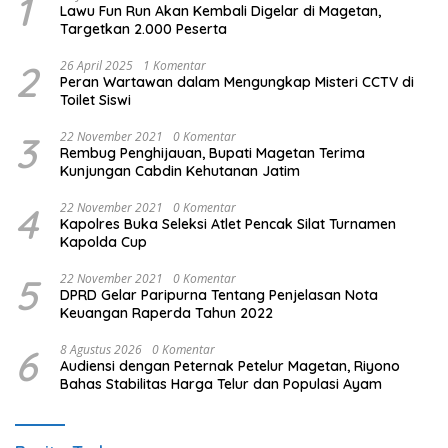
1
Lawu Fun Run Akan Kembali Digelar di Magetan,
Targetkan 2.000 Peserta
2
26 April 2025
1 Komentar
Peran Wartawan dalam Mengungkap Misteri CCTV di
Toilet Siswi
3
22 November 2021
0 Komentar
Rembug Penghijauan, Bupati Magetan Terima
Kunjungan Cabdin Kehutanan Jatim
4
22 November 2021
0 Komentar
Kapolres Buka Seleksi Atlet Pencak Silat Turnamen
Kapolda Cup
5
22 November 2021
0 Komentar
DPRD Gelar Paripurna Tentang Penjelasan Nota
Keuangan Raperda Tahun 2022
6
8 Agustus 2026
0 Komentar
Audiensi dengan Peternak Petelur Magetan, Riyono
Bahas Stabilitas Harga Telur dan Populasi Ayam