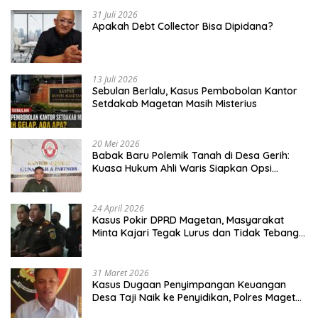
31 Juli 2026
Apakah Debt Collector Bisa Dipidana?
13 Juli 2026
Sebulan Berlalu, Kasus Pembobolan Kantor
Setdakab Magetan Masih Misterius
20 Mei 2026
Babak Baru Polemik Tanah di Desa Gerih:
Kuasa Hukum Ahli Waris Siapkan Opsi
Gugatan dan Audiensi ke Bupati
24 April 2026
Kasus Pokir DPRD Magetan, Masyarakat
Minta Kajari Tegak Lurus dan Tidak Tebang
Pilih
31 Maret 2026
Kasus Dugaan Penyimpangan Keuangan
Desa Taji Naik ke Penyidikan, Polres Magetan
Mulai Hitung Kerugian Negara