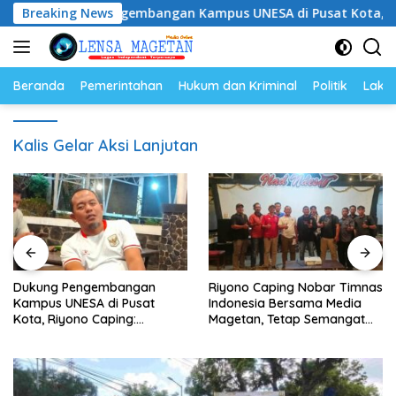
Langsung
ukung Pengembangan Kampus UNESA di Pusat Kota, Riyono Ca
Breaking News
ke
konten
Beranda
Pemerintahan
Hukum dan Kriminal
Politik
Lakal
Kalis Gelar Aksi Lanjutan
Dukung Pengembangan
Riyono Caping Nobar Timnas
Kampus UNESA di Pusat
Indonesia Bersama Media
Kota, Riyono Caping:
Magetan, Tetap Semangat
Tingkatkan SDM dan
Meski Garuda Gagal Lolos
Gerakkan Ekonomi Magetan