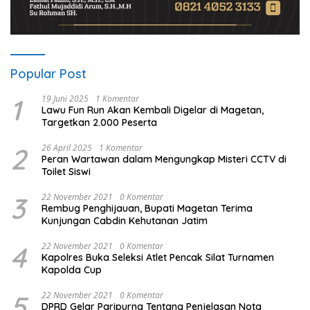
Popular Post
1
19 Juni 2025
1 Komentar
Lawu Fun Run Akan Kembali Digelar di Magetan,
Targetkan 2.000 Peserta
2
26 April 2025
1 Komentar
Peran Wartawan dalam Mengungkap Misteri CCTV di
Toilet Siswi
3
22 November 2021
0 Komentar
Rembug Penghijauan, Bupati Magetan Terima
Kunjungan Cabdin Kehutanan Jatim
4
22 November 2021
0 Komentar
Kapolres Buka Seleksi Atlet Pencak Silat Turnamen
Kapolda Cup
5
22 November 2021
0 Komentar
DPRD Gelar Paripurna Tentang Penjelasan Nota