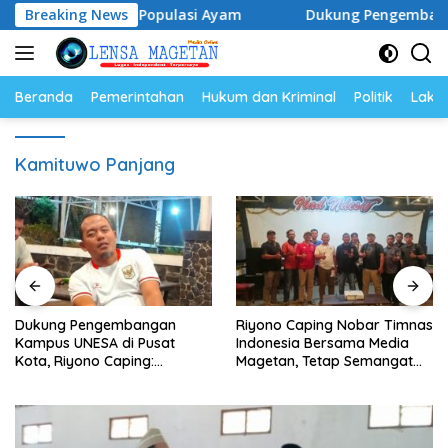
Langsung
 Telur dan Populasi Ayam
Breaking News
Dukung Pengembangan Kampus
ke
konten
Beranda
Pemerintahan
Hukum dan Kriminal
Politik
Lakal
Kamituwo Panjang
Dukung Pengembangan
Riyono Caping Nobar Timnas
Kampus UNESA di Pusat
Indonesia Bersama Media
Kota, Riyono Caping:
Magetan, Tetap Semangat
Tingkatkan SDM dan
Meski Garuda Gagal Lolos
Gerakkan Ekonomi Magetan