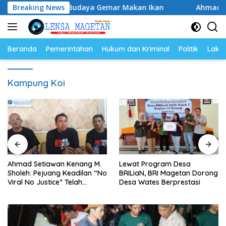
Langsung
n, Perkuat Budaya Gemar Makan Ikan
Breaking News
Ahmad Setiawan K
ke
konten
Beranda
Pemerintahan
Hukum dan Kriminal
Politik
Lakal
Kampung Koi
Ahmad Setiawan Kenang M.
Lewat Program Desa
Sholeh: Pejuang Keadilan “No
BRILiaN, BRI Magetan Dorong
Viral No Justice” Telah
Desa Wates Berprestasi
Berpulang