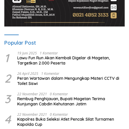
Popular Post
1
19 Juni 2025
1 Komentar
Lawu Fun Run Akan Kembali Digelar di Magetan,
Targetkan 2.000 Peserta
2
26 April 2025
1 Komentar
Peran Wartawan dalam Mengungkap Misteri CCTV di
Toilet Siswi
3
22 November 2021
0 Komentar
Rembug Penghijauan, Bupati Magetan Terima
Kunjungan Cabdin Kehutanan Jatim
4
22 November 2021
0 Komentar
Kapolres Buka Seleksi Atlet Pencak Silat Turnamen
Kapolda Cup