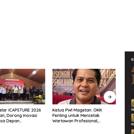
ua PWI Magetan: OKK
PKB Run Festival 5K
ting untuk Mencetak
Semarakkan Magetan, Ribuan
tawan Profesional,
Pelari Rayakan HUT ke-28 PKB
integritas dan Terpercaya