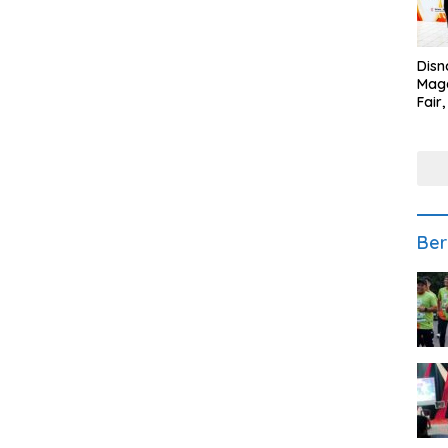
Disn
Mage
Fair
Sedi
Low
Ber