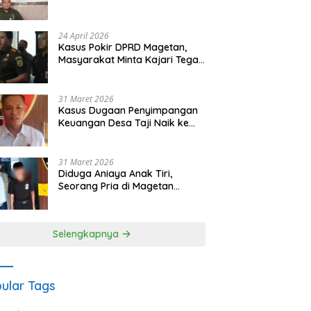
Waris Siapkan Opsi Gugatan
dan Audiensi ke Bupati
24 April 2026
Kasus Pokir DPRD Magetan,
Masyarakat Minta Kajari Tegak
Lurus dan Tidak Tebang Pilih
31 Maret 2026
Kasus Dugaan Penyimpangan
Keuangan Desa Taji Naik ke
Penyidikan, Polres Magetan
Mulai Hitung Kerugian Negara
31 Maret 2026
Diduga Aniaya Anak Tiri,
Seorang Pria di Magetan
Dilaporkan ke Polisi
Selengkapnya
ular Tags