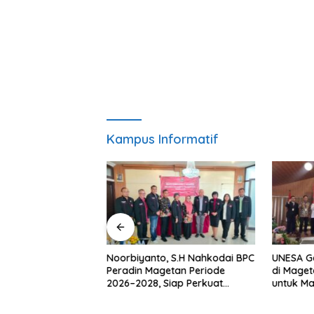
Kampus Informatif
yanto, S.H Nahkodai BPC
UNESA Gelar ICAPSTURE 2026
Ket
n Magetan Periode
di Magetan, Dorong Inovasi
Pen
028, Siap Perkuat
untuk Masa Depan
War
mpingan Hukum
Berkelanjutan
Ber