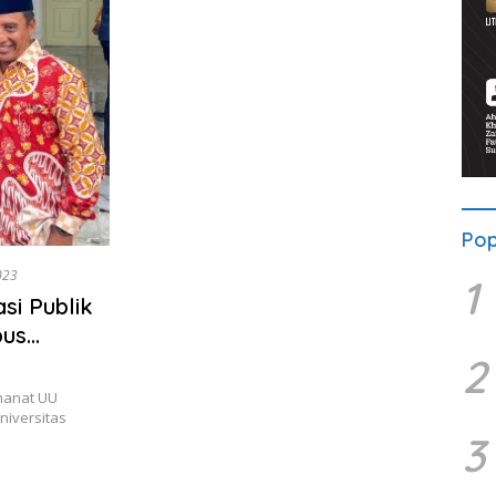
Pop
023
1
si Publik
pus
2
manat UU
niversitas
3