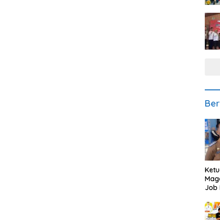
Ber
Ketu
Mage
Job 
Teng
Ang