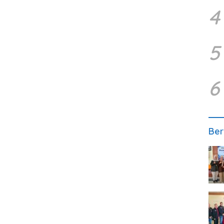
4
5
6
Ber