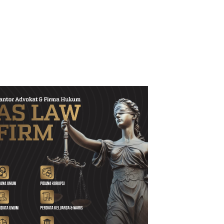
Persani Magetan Satukan
P3-TGAI Sidokerto Disorot,
Seluruh Sanggar Lewat Senam
Publik Tunggu BBWS Turun
Bersama, Suhardi: Ini Wujud
Periksa Dugaan Kejanggalan
Solidaritas
Proyek