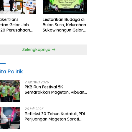
akertrans
Lestarikan Budaya di
tan Gelar Job
Bulan Suro, Kelurahan
, 20 Perusahaan
Sukowinangun Gelar
akan 2.159
Ketoprak Suko
ongan Kerja
Budoyo
Selengkapnya
ita Politik
2 Agustus 2026
PKB Run Festival 5K
Semarakkan Magetan, Ribuan
Pelari Rayakan HUT ke-28 PKB
26 Juli 2026
Refleksi 30 Tahun Kudatuli, PDI
Perjuangan Magetan Soroti
Ancaman Demokrasi dan
Tuntut Keadilan Korban