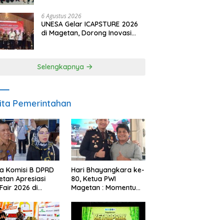
Pendampingan Hukum
6 Agustus 2026
UNESA Gelar ICAPSTURE 2026
di Magetan, Dorong Inovasi
untuk Masa Depan
Berkelanjutan
Selengkapnya
ita Pemerintahan
a Komisi B DPRD
Hari Bhayangkara ke-
tan Apresiasi
80, Ketua PWI
Fair 2026 di
Magetan : Momentum
ah Efisiensi
Polri Perkuat
garan
Kepercayaan Publik