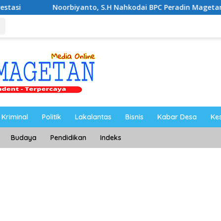
oorbiyanto, S.H Nahkodai BPC Peradin Magetan Periode 2026–
Kriminal
Politik
Lakalantas
Bisnis
Kabar Desa
Ke
Budaya
Pendidikan
Indeks