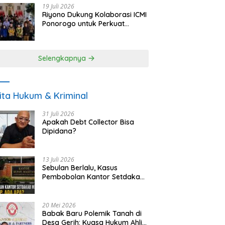
19 Juli 2026
Riyono Dukung Kolaborasi ICMI
Ponorogo untuk Perkuat
Ekonomi Kerakyatan dan
UMKM
Selengkapnya
ita Hukum & Kriminal
31 Juli 2026
Apakah Debt Collector Bisa
Dipidana?
13 Juli 2026
Sebulan Berlalu, Kasus
Pembobolan Kantor Setdakab
Magetan Masih Misterius
20 Mei 2026
Babak Baru Polemik Tanah di
Desa Gerih: Kuasa Hukum Ahli