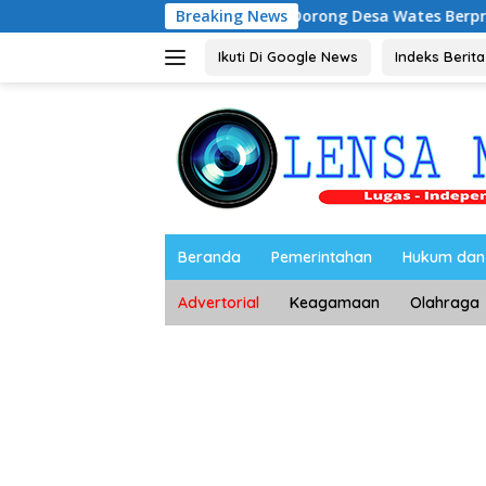
Langsung
RILiaN, BRI Magetan Dorong Desa Wates Berprestasi
Breaking News
N
ke
konten
Ikuti Di Google News
Indeks Berita
Beranda
Pemerintahan
Hukum dan 
Advertorial
Keagamaan
Olahraga