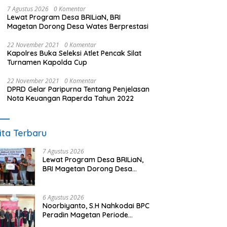
7 Agustus 2026
0 Komentar
Lewat Program Desa BRILiaN, BRI
Magetan Dorong Desa Wates Berprestasi
22 November 2021
0 Komentar
Kapolres Buka Seleksi Atlet Pencak Silat
Turnamen Kapolda Cup
22 November 2021
0 Komentar
DPRD Gelar Paripurna Tentang Penjelasan
Nota Keuangan Raperda Tahun 2022
ita Terbaru
7 Agustus 2026
Lewat Program Desa BRILiaN,
BRI Magetan Dorong Desa
Wates Berprestasi
6 Agustus 2026
Noorbiyanto, S.H Nahkodai BPC
Peradin Magetan Periode
2026–2028, Siap Perkuat