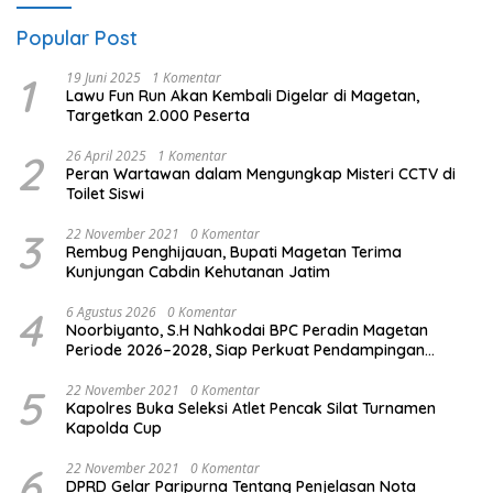
Popular Post
1
19 Juni 2025
1 Komentar
Lawu Fun Run Akan Kembali Digelar di Magetan,
Targetkan 2.000 Peserta
2
26 April 2025
1 Komentar
Peran Wartawan dalam Mengungkap Misteri CCTV di
Toilet Siswi
3
22 November 2021
0 Komentar
Rembug Penghijauan, Bupati Magetan Terima
Kunjungan Cabdin Kehutanan Jatim
4
6 Agustus 2026
0 Komentar
Noorbiyanto, S.H Nahkodai BPC Peradin Magetan
Periode 2026–2028, Siap Perkuat Pendampingan
Hukum
5
22 November 2021
0 Komentar
Kapolres Buka Seleksi Atlet Pencak Silat Turnamen
Kapolda Cup
6
22 November 2021
0 Komentar
DPRD Gelar Paripurna Tentang Penjelasan Nota