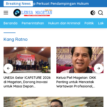
Langsung
6–2028, Siap Perkuat Pendampingan Hukum
Breaking News
UNESA Gelar
ke
konten
Beranda
Pemerintahan
Hukum dan Kriminal
Politik
Lakal
Kang Ratno
UNESA Gelar ICAPSTURE 2026
Ketua PWI Magetan: OKK
di Magetan, Dorong Inovasi
Penting untuk Mencetak
untuk Masa Depan
Wartawan Profesional,
Berkelanjutan
Berintegritas dan Terpercaya