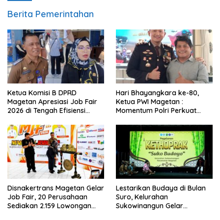
Berita Pemerintahan
Ketua Komisi B DPRD
Hari Bhayangkara ke-80,
Magetan Apresiasi Job Fair
Ketua PWI Magetan :
2026 di Tengah Efisiensi
Momentum Polri Perkuat
Anggaran
Kepercayaan Publik
Disnakertrans Magetan Gelar
Lestarikan Budaya di Bulan
Job Fair, 20 Perusahaan
Suro, Kelurahan
Sediakan 2.159 Lowongan
Sukowinangun Gelar
Kerja
Ketoprak Suko Budoyo