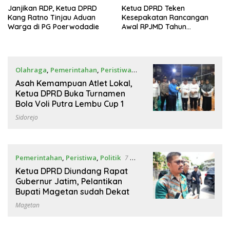
Janjikan RDP, Ketua DPRD
Ketua DPRD Teken
Kang Ratno Tinjau Aduan
Kesepakatan Rancangan
Warga di PG Poerwodadie
Awal RPJMD Tahun
Anggaran 2025-2029
Olahraga
,
Pemerintahan
,
Peristiwa
18 Mei 2025
Asah Kemampuan Atlet Lokal,
Ketua DPRD Buka Turnamen
Bola Voli Putra Lembu Cup 1
Sidorejo
Pemerintahan
,
Peristiwa
,
Politik
7 Mei
2025
Ketua DPRD Diundang Rapat
Gubernur Jatim, Pelantikan
Bupati Magetan sudah Dekat
Magetan