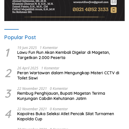
Popular Post
1
19 Juni 2025
1 Komentar
Lawu Fun Run Akan Kembali Digelar di Magetan,
Targetkan 2.000 Peserta
2
26 April 2025
1 Komentar
Peran Wartawan dalam Mengungkap Misteri CCTV di
Toilet Siswi
3
22 November 2021
0 Komentar
Rembug Penghijauan, Bupati Magetan Terima
Kunjungan Cabdin Kehutanan Jatim
4
22 November 2021
0 Komentar
Kapolres Buka Seleksi Atlet Pencak Silat Turnamen
Kapolda Cup