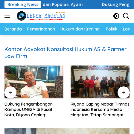
Langsung
Harga Telur dan Populasi Ayam
Breaking News
Dukung Pengembangan K
ke
konten
Beranda
Pemerintahan
Hukum dan Kriminal
Politik
Lakal
Kantor Advokat Konsultasi Hukum AS & Partner
Law Firm
Dukung Pengembangan
Riyono Caping Nobar Timnas
Kampus UNESA di Pusat
Indonesia Bersama Media
Kota, Riyono Caping:
Magetan, Tetap Semangat
Tingkatkan SDM dan
Meski Garuda Gagal Lolos
Gerakkan Ekonomi Magetan